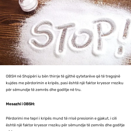
OBSH në Shqipëri iu bën thirrje të gjithë qytetarëve që të tregojnë
kujdes me përdorimin e kripës, pasi është një faktor kryesor rreziku
për sëmundje të zemrës dhe goditje në tru.
Mesazhi i OBSH:
Përdorimi me tepri i kripës mund të rrisë presionin e gjakut, i cili
është një faktor kryesor rreziku për sëmundje të zemrës dhe goditje