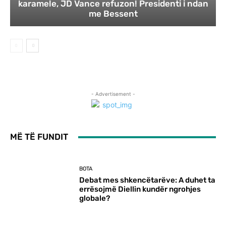
karamele, JD Vance refuzon! Presidenti i ndan
me Bessent
- Advertisement -
MË TË FUNDIT
BOTA
Debat mes shkencëtarëve: A duhet ta
errësojmë Diellin kundër ngrohjes
globale?