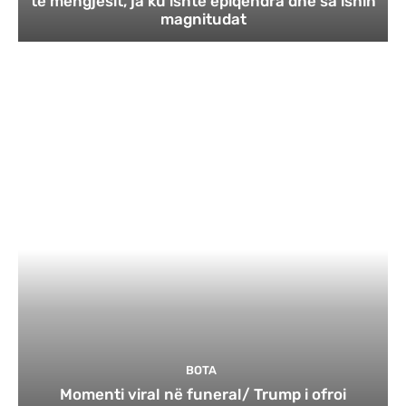
të mëngjesit, ja ku ishte epiqendra dhe sa ishin
magnitudat
BOTA
Momenti viral në funeral/ Trump i ofroi