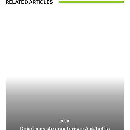
RELATED ARTICLES
BOTA
Debat mes shkencëtarëve: A duhet ta