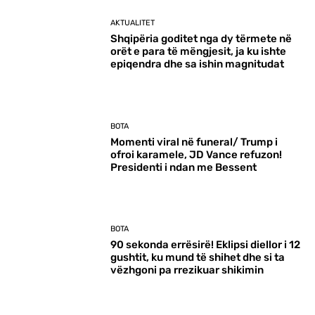
AKTUALITET
Shqipëria goditet nga dy tërmete në
orët e para të mëngjesit, ja ku ishte
epiqendra dhe sa ishin magnitudat
BOTA
Momenti viral në funeral/ Trump i
ofroi karamele, JD Vance refuzon!
Presidenti i ndan me Bessent
BOTA
90 sekonda errësirë! Eklipsi diellor i 12
gushtit, ku mund të shihet dhe si ta
vëzhgoni pa rrezikuar shikimin