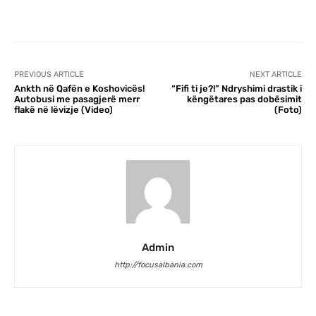
Facebook
X
Pinterest
WhatsA
PREVIOUS ARTICLE
NEXT ARTICLE
Ankth në Qafën e Koshovicës!
“Fifi ti je?!” Ndryshimi drastik i
Autobusi me pasagjerë merr
këngëtares pas dobësimit
flakë në lëvizje (Video)
(Foto)
Admin
http://focusalbania.com