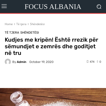
FOCUS ALBANIA
Home
Të tjera
Shëndetësi
TË TJERA
SHËNDETËSI
Kudjes me kripën! Është rrezik për
sëmundjet e zemrës dhe goditjet
në tru
By
Admin
474
0
October 19, 2020
Facebook
X
Pinterest
WhatsA