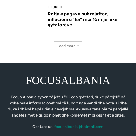
E FUNDIT
Rritja e pagave nuk mjafton,
inflacioni u “ha” mbi 16 mijë lekë
qytetarëve
Load more
FOCUSALBANIA
Focus Albania synon të jetë zëri i çdo qytetari, duke përcjellë në
kohë reale informacionet më të fundit nga vendi dhe bota, si dhe
duke i dhënë hapësirën e nevojshme lexuesve tanë për të përcjellë
shqetësimet e tij, opinionet dhe komentet mbi çështjet e ditës.
Contact us:
focusalbania@hotmail.com