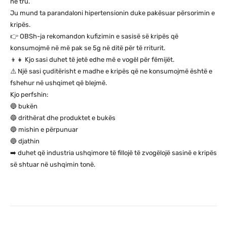
në tru.
Ju mund ta parandaloni hipertensionin duke pakësuar përsorimin e
kripës.
👉 OBSh-ja rekomandon kufizimin e sasisë së kripës që
konsumojmë në më pak se 5g në ditë për të rriturit.
👦👧 Kjo sasi duhet të jetë edhe më e vogël për fëmijët.
⚠️ Një sasi çuditërisht e madhe e kripës që ne konsumojmë është e
fshehur në ushqimet që blejmë.
Kjo perfshin:
🔵 bukën
🔵 drithërat dhe produktet e bukës
🔵 mishin e përpunuar
🔵 djathin
➡️ duhet që industria ushqimore të fillojë të zvogëlojë sasinë e kripës
së shtuar në ushqimin tonë.