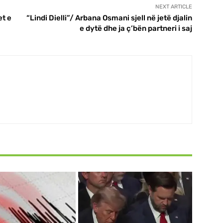
NEXT ARTICLE
et e
“Lindi Dielli”/ Arbana Osmani sjell në jetë djalin
e dytë dhe ja ç’bën partneri i saj