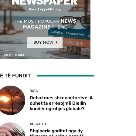
Ë TË FUNDIT
BOTA
Debat mes shkencëtarëve: A
duhet ta errësojmë Diellin
kundër ngrohjes globale?
AKTUALITET
Shqipëria goditet nga dy