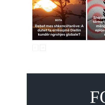
Shqipë
BOTA
tërmete
Debat mes shkencëtarëve: A
mëngj
duhet ta errësojmë Diellin
epiqe
kundër ngrohjes globale?
F