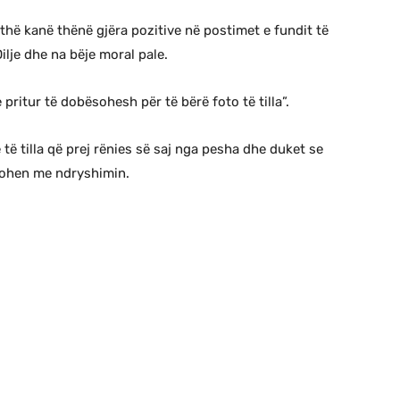
ithë kanë thënë gjëra pozitive në postimet e fundit të
ilje dhe na bëje moral pale.
 pritur të dobësohesh për të bërë foto të tilla”.
të tilla që prej rënies së saj nga pesha dhe duket se
ësohen me ndryshimin.