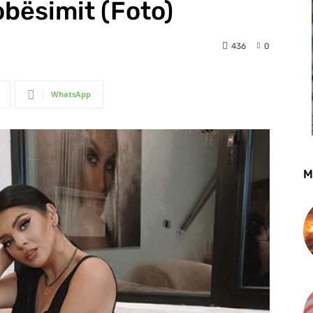
bësimit (Foto)
436
0
WhatsApp
M