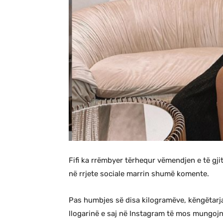
Fifi ka rrëmbyer tërhequr vëmendjen e të gji
në rrjete sociale marrin shumë komente.
Pas humbjes së disa kilogramëve, këngëtarja
llogarinë e saj në Instagram të mos mungojn