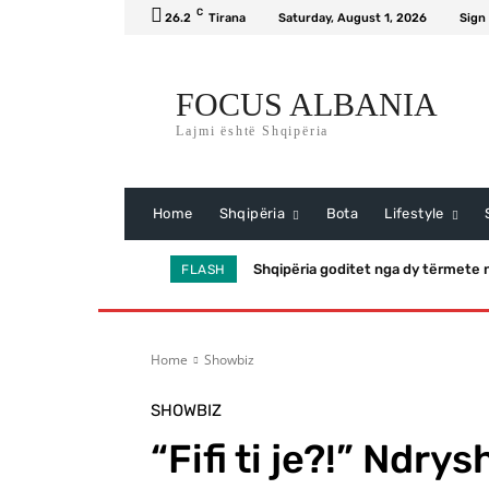
C
26.2
Tirana
Saturday, August 1, 2026
Sign 
FOCUS ALBANIA
Lajmi është Shqipëria
Home
Shqipëria
Bota
Lifestyle
Shqipëria goditet nga dy tërmete n
FLASH
Home
Showbiz
SHOWBIZ
“Fifi ti je?!” Ndrys