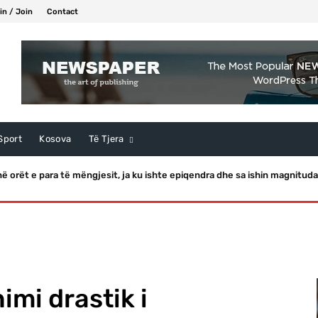
in / Join
Contact
Sport
Kosova
Të Tjera
ë orët e para të mëngjesit, ja ku ishte epiqendra dhe sa ishin magnituda
himi drastik i