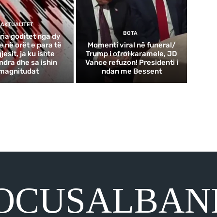
AKTUALITET
BOTA
ria goditet nga dy
 në orët e para të
Momenti viral në funeral/
esit, ja ku ishte
Trump i ofroi karamele, JD
ndra dhe sa ishin
Vance refuzon! Presidenti i
magnitudat
ndan me Bessent
OCUSALBAN