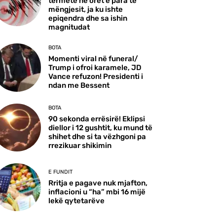
tërmete në orët e para të
mëngjesit, ja ku ishte
epiqendra dhe sa ishin
magnitudat
BOTA
Momenti viral në funeral/
Trump i ofroi karamele, JD
Vance refuzon! Presidenti i
ndan me Bessent
BOTA
90 sekonda errësirë! Eklipsi
diellor i 12 gushtit, ku mund të
shihet dhe si ta vëzhgoni pa
rrezikuar shikimin
E FUNDIT
Rritja e pagave nuk mjafton,
inflacioni u “ha” mbi 16 mijë
lekë qytetarëve