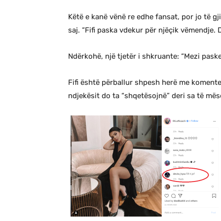
Këtë e kanë vënë re edhe fansat, por jo të gj
saj. “Fifi paska vdekur për njëçik vëmendje. D
Ndërkohë, një tjetër i shkruante: “Mezi paske
Fifi është përballur shpesh herë me komente 
ndjekësit do ta “shqetësojnë” deri sa të m