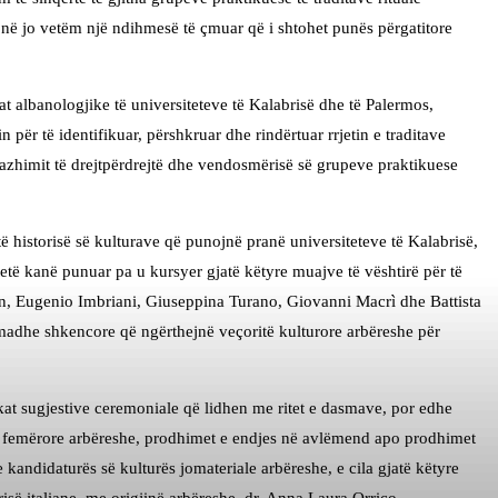
jnë jo vetëm një ndihmesë të çmuar që i shtohet punës përgatitore
t albanologjike të universiteteve të Kalabrisë dhe të Palermos,
ër të identifikuar, përshkruar dhe rindërtuar rrjetin e traditave
ngazhimit të drejtpërdrejtë dhe vendosmërisë së grupeve praktikuese
të historisë së kulturave që punojnë pranë universiteteve të Kalabrisë,
tetë kanë punuar pa u kursyer gjatë këtyre muajve të vështirë për të
n, Eugenio Imbriani, Giuseppina Turano, Giovanni Macrì dhe Battista
e madhe shkencore që ngërthejnë veçoritë kulturore arbëreshe për
ikat sugjestive ceremoniale që lidhen me ritet e dasmave, por edhe
ura femërore arbëreshe, prodhimet e endjes në avlëmend apo prodhimet
 kandidaturës së kulturës jomateriale arbëreshe, e cila gjatë këtyre