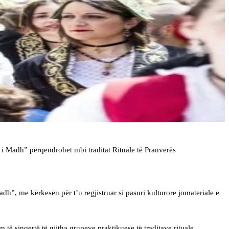
i i Madh” përqendrohet mbi traditat Rituale të Pranverës
dh”, me kërkesën për t’u regjistruar si pasuri kulturore jomateriale e
ë sinqertë të gjitha grupeve praktikuese të traditave rituale