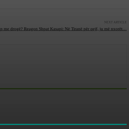
NEXT ARTICLE
p me drogë? Reagon Shpat Kasapi: Në Tiranë për qejf, ju më nxorët…