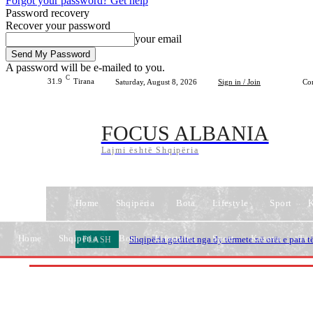
Forgot your password? Get help
Password recovery
Recover your password
your email
A password will be e-mailed to you.
C
31.9
Tirana
Saturday, August 8, 2026
Sign in / Join
Con
FOCUS ALBANIA
Lajmi është Shqipëria
Home
Shqipëria
Bota
Lifestyle
Sport
Home
Shqipëria
Bota
Lifestyle
Sport
Kosova
Të 
Momenti viral në funeral/ Trump i ofroi karamel
FLASH