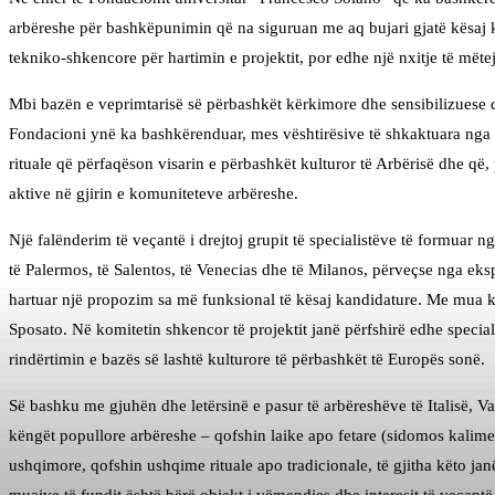
arbëreshe për bashkëpunimin që na siguruan me aq bujari gjatë kësaj k
tekniko-shkencore për hartimin e projektit, por edhe një nxitje të mët
Mbi bazën e veprimtarisë së përbashkët kërkimore dhe sensibilizuese që
Fondacioni ynë ka bashkërenduar, mes vështirësive të shkaktuara nga pa
rituale që përfaqëson visarin e përbashkët kulturor të Arbërisë dhe që,
aktive në gjirin e komuniteteve arbëreshe.
Një falënderim të veçantë i drejtoj grupit të specialistëve të formuar n
të Palermos, të Salentos, të Venecias dhe të Milanos, përveçse nga eksp
hartuar një propozim sa më funksional të kësaj kandidature. Me mua 
Sposato. Në komitetin shkencor të projektit janë përfshirë edhe specia
rindërtimin e bazës së lashtë kulturore të përbashkët të Europës sonë.
Së bashku me gjuhën dhe letërsinë e pasur të arbëreshëve të Italisë, Va
këngët popullore arbëreshe – qofshin laike apo fetare (sidomos kalime
ushqimore, qofshin ushqime rituale apo tradicionale, të gjitha këto jan