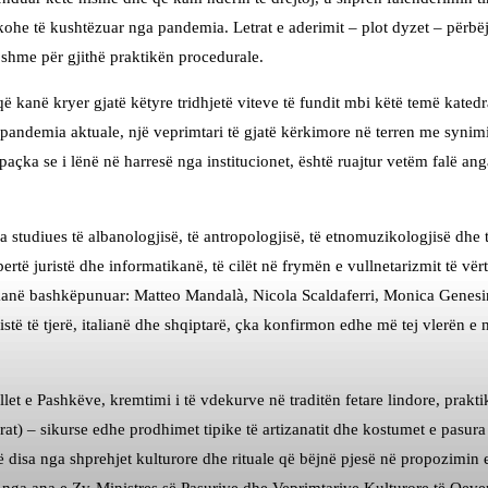
ohe të kushtëzuar nga pandemia. Letrat e aderimit – plot dyzet – përbë
ejshme për gjithë praktikën procedurale.
 kanë kryer gjatë këtyre tridhjetë viteve të fundit mbi këtë temë katedra
ndemia aktuale, një veprimtari të gjatë kërkimore në terren me synimin p
 paçka se i lënë në harresë nga institucionet, është ruajtur vetëm falë a
ga studiues të albanologjisë, të antropologjisë, të etnomuzikologjisë dhe 
ertë juristë dhe informatikanë, të cilët në frymën e vullnetarizmit të vër
kanë bashkëpunuar: Matteo Mandalà, Nicola Scaldaferri, Monica Genesi
listë të tjerë, italianë dhe shqiptarë, çka konfirmon edhe më tej vlerën 
llet e Pashkëve, kremtimi i të vdekurve në traditën fetare lindore, prakt
rat) – sikurse edhe prodhimet tipike të artizanatit dhe kostumet e pas
ë disa nga shprehjet kulturore dhe rituale që bëjnë pjesë në propozimin e