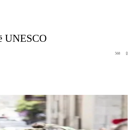
r në UNESCO
0
568