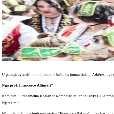
U paraqit zyrtarisht kandidatura e kulturës jomateriale te Arbëreshëve 
Nga prof. Francesco Altimari*
Këto ditë iu transmetua Komitetit Kombëtar Italian të UNESCO‑s propozi
Njerëzimit.
Në emër të Fondacionit universitar “Francesco Solano” që ka bashkërend