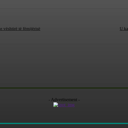
e vështirë të fëmijërisë
U ka
- Advertisement -