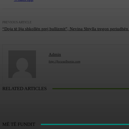
PREVIOUS ARTICLE
“Doja të lija shkollën prej bullizmit”, Nevina Shtylla tregon periudhën 
Admin
http://focusalbania.com
RELATED ARTICLES
MË TË FUNDIT