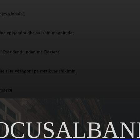
hjes globale?
ishte epiqendra dhe sa ishin magnitudat
! Presidenti i ndan me Bessent
dhe si ta vëzhgoni pa rrezikuar shikimin
etarëve
OCUSALBAN