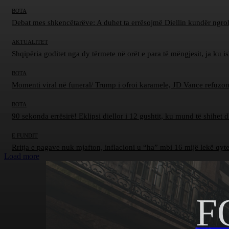
BOTA
Debat mes shkencëtarëve: A duhet ta errësojmë Diellin kundër ngro
AKTUALITET
Shqipëria goditet nga dy tërmete në orët e para të mëngjesit, ja ku 
BOTA
Momenti viral në funeral/ Trump i ofroi karamele, JD Vance refuzon
BOTA
90 sekonda errësirë! Eklipsi diellor i 12 gushtit, ku mund të shihet 
E FUNDIT
Rritja e pagave nuk mjafton, inflacioni u “ha” mbi 16 mijë lekë qyt
Load more
F