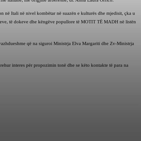
isë italiane, me origjinë arbëreshe, dr. Anna Laura Orrico.
në Itali në nivel kombëtar në suazën e kulturës dhe mjedisit, çka u
 riteve, të dokeve dhe këngëve popullore të MOTIT TË MADH në listën
azhdueshme që na siguroi Ministrja Elva Margariti dhe Zv-Ministrja
ehur interes për propozimin tonë dhe se këto kontakte të para na