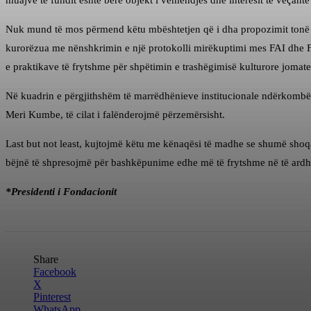
muajve të fundit është bërë objekt i vëmendjes dhe interesit të veçant
Nuk mund të mos përmend këtu mbështetjen që i dha propozimit tonë FA
kurorëzua me nënshkrimin e një protokolli mirëkuptimi mes FAI dhe F
e praktikave të frytshme për shpëtimin e trashëgimisë kulturore jomat
Në kuadrin e përgjithshëm të marrëdhënieve institucionale ndërkombë
Meri Kumbe, të cilat i falënderojmë përzemërsisht.
Last but not least, kujtojmë këtu me kënaqësi të madhe se shumë shoq
bëjnë të shpresojmë për bashkëpunime edhe më të frytshme në të ard
*Presidenti i Fondacionit
Share
Facebook
X
Pinterest
WhatsApp