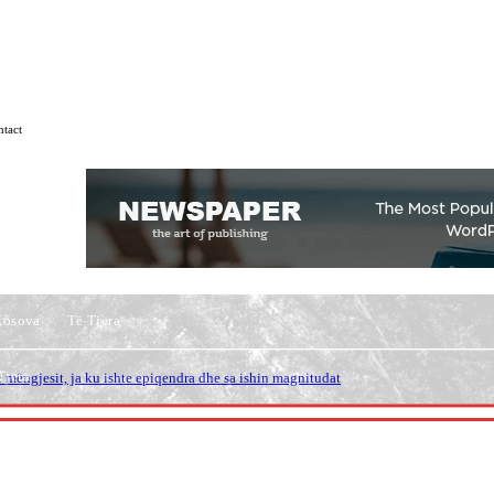
tact
Kosova
Të Tjera
Tjera
e, JD Vance refuzon! Presidenti i ndan me Bessent