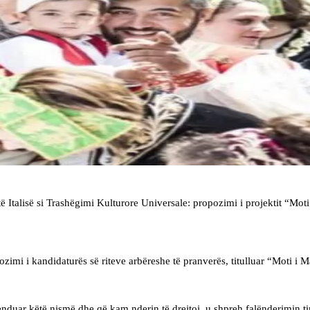
të Italisë si Trashëgimi Kulturore Universale: propozimi i projektit “Mot
mi i kandidaturës së riteve arbëreshe të pranverës, titulluar “Moti i Ma
uar këtë nismë dhe që kam nderin të drejtoj, u shpreh falënderimin tim t