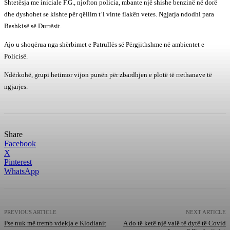
Shtetësja me iniciale F.G., njofton policia, mbante një shishe benzinë në dorë
dhe dyshohet se kishte për qëllim t’i vinte flakën vetes. Ngjarja ndodhi para
Bashkisë së Durrësit.
Ajo u shoqërua nga shërbimet e Patrullës së Përgjithshme në ambientet e
Policisë.
Ndërkohë, grupi hetimor vijon punën për zbardhjen e plotë të rrethanave të
ngjarjes.
Share
Facebook
X
Pinterest
WhatsApp
PREVIOUS ARTICLE
NEXT ARTICLE
Pse nuk më tremb vdekja e Klodianit
A do të ketë një valë të dytë të Covid