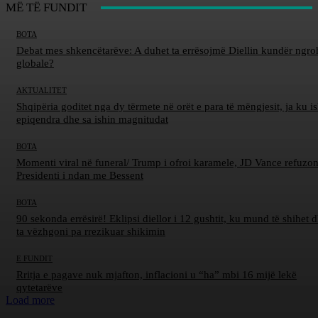
MË TË FUNDIT
BOTA
Debat mes shkencëtarëve: A duhet ta errësojmë Diellin kundër ngro
globale?
AKTUALITET
Shqipëria goditet nga dy tërmete në orët e para të mëngjesit, ja ku is
epiqendra dhe sa ishin magnitudat
BOTA
Momenti viral në funeral/ Trump i ofroi karamele, JD Vance refuzon
Presidenti i ndan me Bessent
BOTA
90 sekonda errësirë! Eklipsi diellor i 12 gushtit, ku mund të shihet d
ta vëzhgoni pa rrezikuar shikimin
E FUNDIT
Rritja e pagave nuk mjafton, inflacioni u “ha” mbi 16 mijë lekë
qytetarëve
Load more