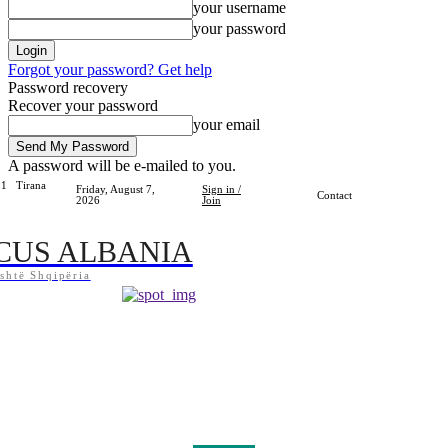
your username
your password
Forgot your password? Get help
Password recovery
Recover your password
your email
A password will be e-mailed to you.
.1
Tirana
Friday, August 7,
Sign in /
Contact
2026
Join
CUS ALBANIA
shtë Shqipëria
Home
Shqipëria
Bota
Lifestyle
Sport
Kosova
Të Tjera