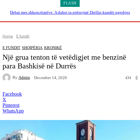
FLASH
Debat mes shkencëtarëve: A duhet ta errësojmë Diellin kundër ngrohjes
globale?
Home
E fundit
E FUNDIT
SHQIPËRIA
KRONIKË
Një grua tenton të vetëdigjet me benzinë
para Bashkisë në Durrës
By
Admin
0
December 14, 2020
434
Facebook
X
Pinterest
WhatsApp