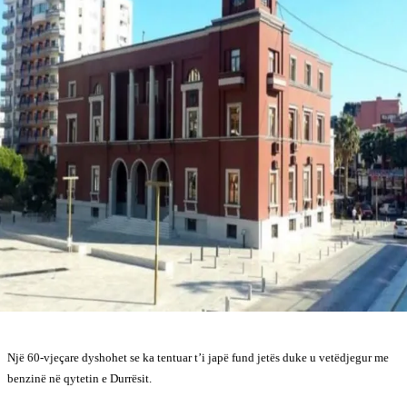
Një 60-vjeçare dyshohet se ka tentuar t’i japë fund jetës duke u vetëdjegur me
benzinë në qytetin e Durrësit.