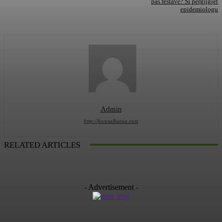
pas festave? Si përgjigjet
epidemiologu
Admin
http://focusalbania.com
RELATED ARTICLES
- Advertisement -