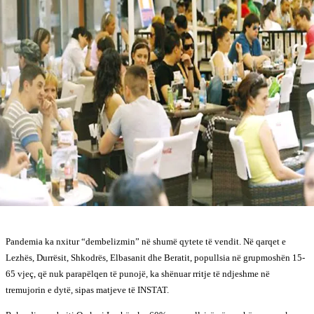
Pandemia ka nxitur “dembelizmin” në shumë qytete të vendit. Në qarqet e
Lezhës, Durrësit, Shkodrës, Elbasanit dhe Beratit, popullsia në grupmoshën 15-
65 vjeç, që nuk parapëlqen të punojë, ka shënuar rritje të ndjeshme në
tremujorin e dytë, sipas matjeve të INSTAT.