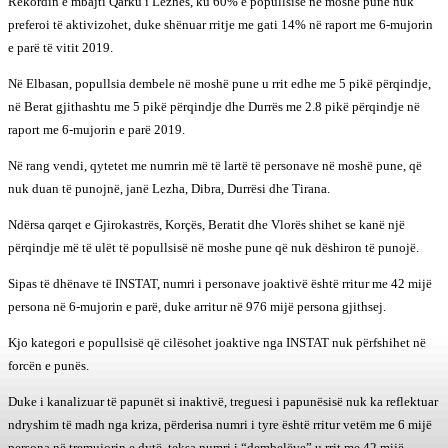
Rekordin e mbajti Qarku i Lezhës, ku 60% e popullsisë në moshë pune nuk
preferoi të aktivizohet, duke shënuar rritje me gati 14% në raport me 6-mujorin
e parë të vitit 2019.
Në Elbasan, popullsia dembele në moshë pune u rrit edhe me 5 pikë përqindje,
në Berat gjithashtu me 5 pikë përqindje dhe Durrës me 2.8 pikë përqindje në
raport me 6-mujorin e parë 2019.
Në rang vendi, qytetet me numrin më të lartë të personave në moshë pune, që
nuk duan të punojnë, janë Lezha, Dibra, Durrësi dhe Tirana.
Ndërsa qarqet e Gjirokastrës, Korçës, Beratit dhe Vlorës shihet se kanë një
përqindje më të ulët të popullsisë në moshe pune që nuk dëshiron të punojë.
Sipas të dhënave të INSTAT, numri i personave joaktivë është rritur me 42 mijë
persona në 6-mujorin e parë, duke arritur në 976 mijë persona gjithsej.
Kjo kategori e popullsisë që cilësohet joaktive nga INSTAT nuk përfshihet në
forcën e punës.
Duke i kanalizuar të papunët si inaktivë, treguesi i papunësisë nuk ka reflektuar
ndryshim të madh nga kriza, përderisa numri i tyre është rritur vetëm me 6 mijë
persona në tremujorin e dytë, teksa numri i “dembelëve” u rrit me 42 mijë