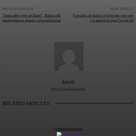
PREVIOUS ARTICLE
NEXT ARTICLE
“Jemi afër vijës së kuqe”, Rakacolli
6 sendet që duhet të keni me vete për
paralajmëron masat e reja kufizuese
t’u mbrojtur nga Covid-19
Admin
http://focusalbania.com
RELATED ARTICLES
- Advertisement -