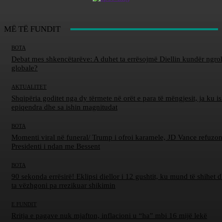
MË TË FUNDIT
BOTA
Debat mes shkencëtarëve: A duhet ta errësojmë Diellin kundër ngro
globale?
AKTUALITET
Shqipëria goditet nga dy tërmete në orët e para të mëngjesit, ja ku is
epiqendra dhe sa ishin magnitudat
BOTA
Momenti viral në funeral/ Trump i ofroi karamele, JD Vance refuzon
Presidenti i ndan me Bessent
BOTA
90 sekonda errësirë! Eklipsi diellor i 12 gushtit, ku mund të shihet d
ta vëzhgoni pa rrezikuar shikimin
E FUNDIT
Rritja e pagave nuk mjafton, inflacioni u “ha” mbi 16 mijë lekë