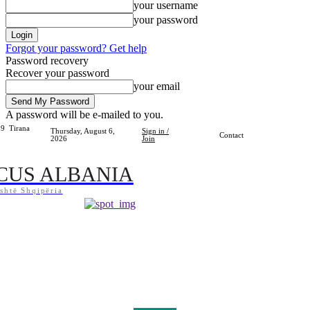
your username
your password
Forgot your password? Get help
Password recovery
Recover your password
your email
A password will be e-mailed to you.
.9
Tirana
Thursday, August 6,
Sign in /
Contact
2026
Join
CUS ALBANIA
shtë Shqipëria
Home
Shqipëria
Bota
Lifestyle
Sport
Kosova
Të Tjera