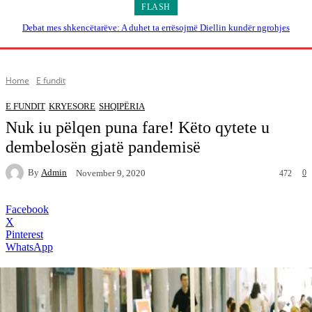
FLASH
Debat mes shkencëtarëve: A duhet ta errësojmë Diellin kundër ngrohjes
globale?
Home
E fundit
E FUNDIT
KRYESORE
SHQIPËRIA
Nuk iu pëlqen puna fare! Këto qytete u
dembelosën gjatë pandemisë
By
Admin
0
November 9, 2020
472
Facebook
X
Pinterest
WhatsApp