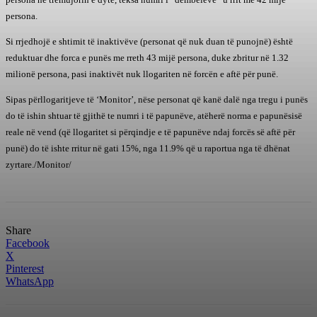
persona.
Si rrjedhojë e shtimit të inaktivëve (personat që nuk duan të punojnë) është
reduktuar dhe forca e punës me rreth 43 mijë persona, duke zbritur në 1.32
milionë persona, pasi inaktivët nuk llogariten në forcën e aftë për punë.
Sipas përllogaritjeve të ‘Monitor’, nëse personat që kanë dalë nga tregu i punës
do të ishin shtuar të gjithë te numri i të papunëve, atëherë norma e papunësisë
reale në vend (që llogaritet si përqindje e të papunëve ndaj forcës së aftë për
punë) do të ishte rritur në gati 15%, nga 11.9% që u raportua nga të dhënat
zyrtare./Monitor/
Share
Facebook
X
Pinterest
WhatsApp