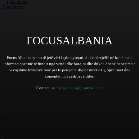
qytetarëve
Load more
FOCUSALBANIA
Focus Albania synon të jetë zëri i çdo qytetari, duke përcjellë në kohë reale
informacionet më të fundit nga vendi dhe bota, si dhe duke i dhënë hapësirën e
nevojshme lexuesve tanë për të përcjellë shqetësimet e tij, opinionet dhe
komentet mbi çështjet e ditës.
Contact us:
focusalbania@hotmail.com