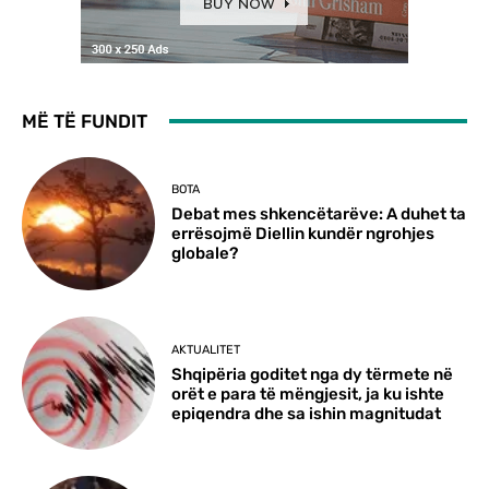
MË TË FUNDIT
BOTA
Debat mes shkencëtarëve: A duhet ta
errësojmë Diellin kundër ngrohjes
globale?
AKTUALITET
Shqipëria goditet nga dy tërmete në
orët e para të mëngjesit, ja ku ishte
epiqendra dhe sa ishin magnitudat