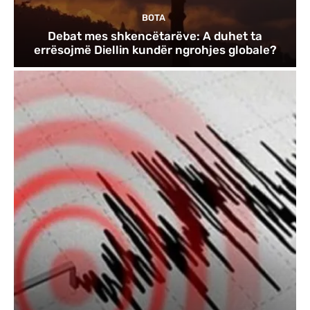
BOTA
Debat mes shkencëtarëve: A duhet ta
errësojmë Diellin kundër ngrohjes globale?