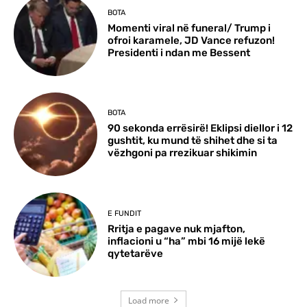
BOTA
Momenti viral në funeral/ Trump i
ofroi karamele, JD Vance refuzon!
Presidenti i ndan me Bessent
BOTA
90 sekonda errësirë! Eklipsi diellor i 12
gushtit, ku mund të shihet dhe si ta
vëzhgoni pa rrezikuar shikimin
E FUNDIT
Rritja e pagave nuk mjafton,
inflacioni u “ha” mbi 16 mijë lekë
qytetarëve
Load more