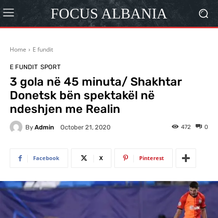
FOCUS ALBANIA
Home
E fundit
E FUNDIT
SPORT
3 gola në 45 minuta/ Shakhtar
Donetsk bën spektakël në
ndeshjen me Realin
By
Admin
472
0
October 21, 2020
Facebook
X
Pinterest