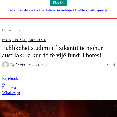
FLASH
Debat mes shkencëtarëve: A duhet ta errësojmë Diellin kundër ngrohjes
globale?
Home
Bota
BOTA
E FUNDIT
KRYESORE
Publikohet studimi i fizikantit të njohur
austriak: Ja kur do të vijë fundi i botës!
By
Admin
0
May 21, 2026
28
Facebook
X
Pinterest
WhatsApp