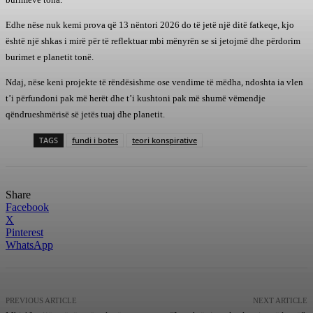
Edhe nëse nuk kemi prova që 13 nëntori 2026 do të jetë një ditë fatkeqe, kjo
është një shkas i mirë për të reflektuar mbi mënyrën se si jetojmë dhe përdorim
burimet e planetit tonë.
Ndaj, nëse keni projekte të rëndësishme ose vendime të mëdha, ndoshta ia vlen
t’i përfundoni pak më herët dhe t’i kushtoni pak më shumë vëmendje
qëndrueshmërisë së jetës tuaj dhe planetit.
TAGS
fundi i botes
teori konspirative
Share
Facebook
X
Pinterest
WhatsApp
PREVIOUS ARTICLE
NEXT ARTICLE