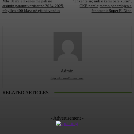
Mbi 10 mijë nxënës më pak në
“I nxehtë siç nuk e kemi parë kurrë”,
arsimin parauniversitar në 2024-2025,
OKB paralajmëron për ardhjen e
mbyllen 400 klasa në gjithë vendin
fenomenit Super El Nino
Admin
http://focusalbania.com
RELATED ARTICLES
- Advertisement -