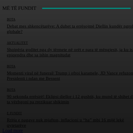
MË TË FUNDIT
BOTA
Debat mes shkencëtarëve: A duhet ta errësojmë Diellin kundër ngro
globale?
AKTUALITET
Shqipëria goditet nga dy tërmete në orët e para të mëngjesit, ja ku is
epiqendra dhe sa ishin magnitudat
BOTA
Momenti viral në funeral/ Trump i ofroi karamele, JD Vance refuzon
Presidenti i ndan me Bessent
BOTA
90 sekonda errësirë! Eklipsi diellor i 12 gushtit, ku mund të shihet d
ta vëzhgoni pa rrezikuar shikimin
E FUNDIT
Rritja e pagave nuk mjafton, inflacioni u “ha” mbi 16 mijë lekë
qytetarëve
Load more