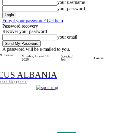
your username
your password
Forgot your password? Get help
Password recovery
Recover your password
your email
A password will be e-mailed to you.
.9
Tirana
Monday, August 10,
Sign in /
Contact
2026
Join
CUS ALBANIA
shtë Shqipëria
Home
Shqipëria
Bota
Lifestyle
Sport
Kosova
Të Tjera