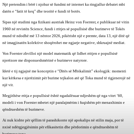
Një pretendim i bërë i njohur së fundmi në internet ka ringjallur debatet mbi
datën e “fatit të keq” dhe teoritë e fundi të botës.
Sipas një studimi nga fizikani austriak Heinz von Foerster, e publikuar në vitin
1960 në revistën Science, fundi i rritjes së popullsisë dhe burimeve të Tokës
mund të ndodhë më 13 nëntor 2026, pikërisht një e premte, data 13, një ditë që
në imagjinatën kolektive shoqërohet me ngjarje negative, shkruajnë mediat.
Von Foerster zhvilloi një model matematik që lidhet rritjen e popullsisë
njerëzore me disponueshmërinë e burimeve natyrore.
Idetë e tij ngjajnë me konceptin e “Ditës së Mbikalimit” ekologjik: momenti
kur kërkesa e njerëzimit për burime tejkalon atë që Toka mund të rigjenerojë në
një vit.
Megjithëse rritja e popullsisë është ngadalësuar ndjeshëm që nga vitet ’60,
modeli i von Foerster mbetet një paralajmërim i fuqishëm për menaxhimin e
qëndrueshëm të burimeve.
Ai nuk kishte për qëllim të parashikonte një apokalips në stilin maja, por të
nxisë ndërgjegjësimin për efikasitetin dhe përdorimin e qëndrueshëm të
burimeve tona.