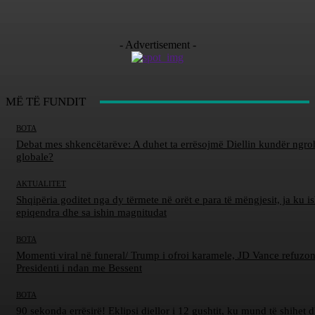
- Advertisement -
MË TË FUNDIT
BOTA
Debat mes shkencëtarëve: A duhet ta errësojmë Diellin kundër ngro
globale?
AKTUALITET
Shqipëria goditet nga dy tërmete në orët e para të mëngjesit, ja ku is
epiqendra dhe sa ishin magnitudat
BOTA
Momenti viral në funeral/ Trump i ofroi karamele, JD Vance refuzon
Presidenti i ndan me Bessent
BOTA
90 sekonda errësirë! Eklipsi diellor i 12 gushtit, ku mund të shihet d