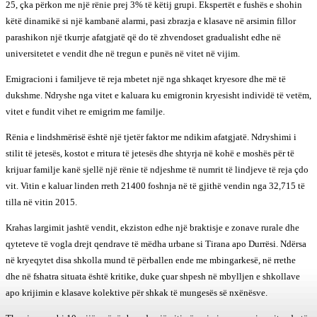
25, çka përkon me një rënie prej 3% të këtij grupi. Ekspertët e fushës e shohin
këtë dinamikë si një kambanë alarmi, pasi zbrazja e klasave në arsimin fillor
parashikon një tkurrje afatgjatë që do të zhvendoset gradualisht edhe në
universitetet e vendit dhe në tregun e punës në vitet në vijim.
Emigracioni i familjeve të reja mbetet një nga shkaqet kryesore dhe më të
dukshme. Ndryshe nga vitet e kaluara ku emigronin kryesisht individë të vetëm,
vitet e fundit vihet re emigrim me familje.
Rënia e lindshmërisë është një tjetër faktor me ndikim afatgjatë. Ndryshimi i
stilit të jetesës, kostot e rritura të jetesës dhe shtyrja në kohë e moshës për të
krijuar familje kanë sjellë një rënie të ndjeshme të numrit të lindjeve të reja çdo
vit. Vitin e kaluar linden rreth 21400 foshnja në të gjithë vendin nga 32,715 të
tilla në vitin 2015.
Krahas largimit jashtë vendit, ekziston edhe një braktisje e zonave rurale dhe
qyteteve të vogla drejt qendrave të mëdha urbane si Tirana apo Durrësi. Ndërsa
në kryeqytet disa shkolla mund të përballen ende me mbingarkesë, në rrethe
dhe në fshatra situata është kritike, duke çuar shpesh në mbylljen e shkollave
apo krijimin e klasave kolektive për shkak të mungesës së nxënësve.