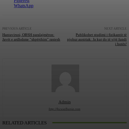
Pinterest
WhatsApp
PREVIOUS ARTICLE
NEXT ARTICLE
Hantavirusi, OBSH paralajmëron:
Publikohet studimi i fizikantit të
Javët e ardhshme “shpërthim” rastesh
njohur austriak: Ja kur do të vijë fundi
i botës!
Admin
http://focusalbania.com
RELATED ARTICLES