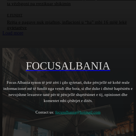
ta vëzhgoni pa rrezikuar shikimin
E FUNDIT
Rritja e pagave nuk mjafton, inflacioni u “ha” mbi 16 mijë lekë
qytetarëve
Load more
FOCUSALBANIA
Focus Albania synon të jetë zëri i çdo qytetari, duke përcjellë në kohë reale
informacionet më të fundit nga vendi dhe bota, si dhe duke i dhënë hapësirën e
nevojshme lexuesve tanë për të përcjellë shqetësimet e tij, opinionet dhe
komentet mbi çështjet e ditës.
Contact us:
focusalbania@hotmail.com