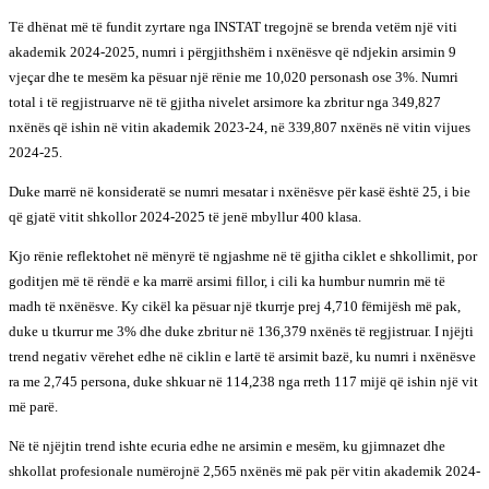
Të dhënat më të fundit zyrtare nga INSTAT tregojnë se brenda vetëm një viti
akademik 2024-2025, numri i përgjithshëm i nxënësve që ndjekin arsimin 9
vjeçar dhe te mesëm ka pësuar një rënie me 10,020 personash ose 3%. Numri
total i të regjistruarve në të gjitha nivelet arsimore ka zbritur nga 349,827
nxënës që ishin në vitin akademik 2023-24, në 339,807 nxënës në vitin vijues
2024-25.
Duke marrë në konsideratë se numri mesatar i nxënësve për kasë është 25, i bie
që gjatë vitit shkollor 2024-2025 të jenë mbyllur 400 klasa.
Kjo rënie reflektohet në mënyrë të ngjashme në të gjitha ciklet e shkollimit, por
goditjen më të rëndë e ka marrë arsimi fillor, i cili ka humbur numrin më të
madh të nxënësve. Ky cikël ka pësuar një tkurrje prej 4,710 fëmijësh më pak,
duke u tkurrur me 3% dhe duke zbritur në 136,379 nxënës të regjistruar. I njëjti
trend negativ vërehet edhe në ciklin e lartë të arsimit bazë, ku numri i nxënësve
ra me 2,745 persona, duke shkuar në 114,238 nga rreth 117 mijë që ishin një vit
më parë.
Në të njëjtin trend ishte ecuria edhe ne arsimin e mesëm, ku gjimnazet dhe
shkollat profesionale numërojnë 2,565 nxënës më pak për vitin akademik 2024-