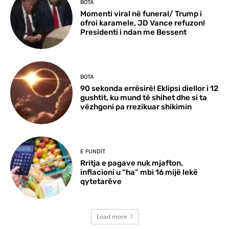
BOTA
Momenti viral në funeral/ Trump i
ofroi karamele, JD Vance refuzon!
Presidenti i ndan me Bessent
BOTA
90 sekonda errësirë! Eklipsi diellor i 12
gushtit, ku mund të shihet dhe si ta
vëzhgoni pa rrezikuar shikimin
E FUNDIT
Rritja e pagave nuk mjafton,
inflacioni u “ha” mbi 16 mijë lekë
qytetarëve
Load more