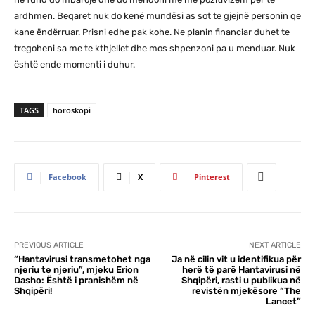
ardhmen. Beqaret nuk do kenë mundësi as sot te gjejnë personin qe
kane ëndërruar. Prisni edhe pak kohe. Ne planin financiar duhet te
tregoheni sa me te kthjellet dhe mos shpenzoni pa u menduar. Nuk
është ende momenti i duhur.
TAGS
horoskopi
Facebook
X
Pinterest
PREVIOUS ARTICLE
NEXT ARTICLE
“Hantavirusi transmetohet nga
Ja në cilin vit u identifikua për
njeriu te njeriu”, mjeku Erion
herë të parë Hantavirusi në
Dasho: Është i pranishëm në
Shqipëri, rasti u publikua në
Shqipëri!
revistën mjekësore “The
Lancet”