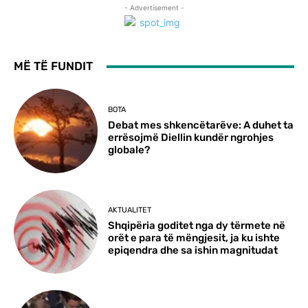
- Advertisement -
MË TË FUNDIT
BOTA
Debat mes shkencëtarëve: A duhet ta
errësojmë Diellin kundër ngrohjes
globale?
AKTUALITET
Shqipëria goditet nga dy tërmete në
orët e para të mëngjesit, ja ku ishte
epiqendra dhe sa ishin magnitudat