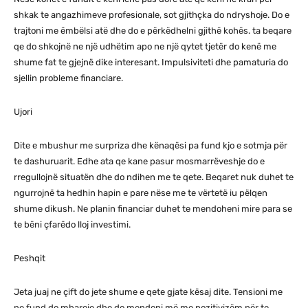
shkak te angazhimeve profesionale, sot gjithçka do ndryshoje. Do e
trajtoni me ëmbëlsi atë dhe do e përkëdhelni gjithë kohës. ta beqare
qe do shkojnë ne një udhëtim apo ne një qytet tjetër do kenë me
shume fat te gjejnë dike interesant. Impulsiviteti dhe pamaturia do
sjellin probleme financiare.
Ujori
Dite e mbushur me surpriza dhe kënaqësi pa fund kjo e sotmja për
te dashuruarit. Edhe ata qe kane pasur mosmarrëveshje do e
rregullojnë situatën dhe do ndihen me te qete. Beqaret nuk duhet te
ngurrojnë ta hedhin hapin e pare nëse me te vërtetë iu pëlqen
shume dikush. Ne planin financiar duhet te mendoheni mire para se
te bëni çfarëdo lloj investimi.
Peshqit
Jeta juaj ne çift do jete shume e qete gjate kësaj dite. Tensioni me
ne fund do mbaroje dhe do mendoni më me pozitivizëm për te