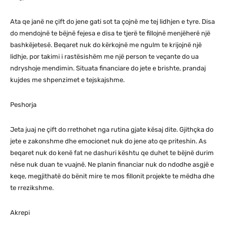
Ata qe janë ne çift do jene gati sot ta çojnë me tej lidhjen e tyre. Disa
do mendojnë te bëjnë fejesa e disa te tjerë te fillojnë menjëherë një
bashkëjetesë. Beqaret nuk do kërkojnë me ngulm te krijojnë një
lidhje, por takimi i rastësishëm me një person te veçante do ua
ndryshoje mendimin. Situata financiare do jete e brishte, prandaj
kujdes me shpenzimet e tejskajshme.
Peshorja
Jeta juaj ne çift do rrethohet nga rutina gjate kësaj dite. Gjithçka do
jete e zakonshme dhe emocionet nuk do jene ato qe priteshin. As
beqaret nuk do kenë fat ne dashuri kështu qe duhet te bëjnë durim
nëse nuk duan te vuajnë. Ne planin financiar nuk do ndodhe asgjë e
keqe, megjithatë do bënit mire te mos fillonit projekte te mëdha dhe
te rrezikshme.
Akrepi