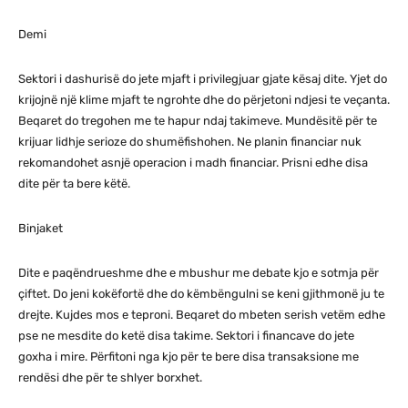
Demi
Sektori i dashurisë do jete mjaft i privilegjuar gjate kësaj dite. Yjet do
krijojnë një klime mjaft te ngrohte dhe do përjetoni ndjesi te veçanta.
Beqaret do tregohen me te hapur ndaj takimeve. Mundësitë për te
krijuar lidhje serioze do shumëfishohen. Ne planin financiar nuk
rekomandohet asnjë operacion i madh financiar. Prisni edhe disa
dite për ta bere këtë.
Binjaket
Dite e paqëndrueshme dhe e mbushur me debate kjo e sotmja për
çiftet. Do jeni kokëfortë dhe do këmbëngulni se keni gjithmonë ju te
drejte. Kujdes mos e teproni. Beqaret do mbeten serish vetëm edhe
pse ne mesdite do ketë disa takime. Sektori i financave do jete
goxha i mire. Përfitoni nga kjo për te bere disa transaksione me
rendësi dhe për te shlyer borxhet.