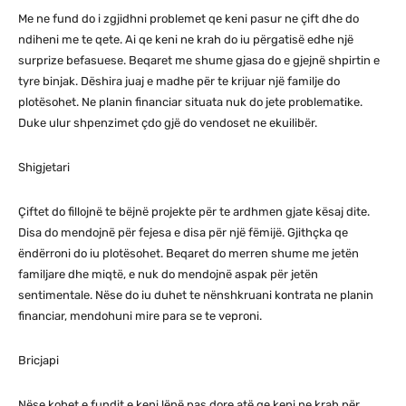
Me ne fund do i zgjidhni problemet qe keni pasur ne çift dhe do
ndiheni me te qete. Ai qe keni ne krah do iu përgatisë edhe një
surprize befasuese. Beqaret me shume gjasa do e gjejnë shpirtin e
tyre binjak. Dëshira juaj e madhe për te krijuar një familje do
plotësohet. Ne planin financiar situata nuk do jete problematike.
Duke ulur shpenzimet çdo gjë do vendoset ne ekuilibër.
Shigjetari
Çiftet do fillojnë te bëjnë projekte për te ardhmen gjate kësaj dite.
Disa do mendojnë për fejesa e disa për një fëmijë. Gjithçka qe
ëndërroni do iu plotësohet. Beqaret do merren shume me jetën
familjare dhe miqtë, e nuk do mendojnë aspak për jetën
sentimentale. Nëse do iu duhet te nënshkruani kontrata ne planin
financiar, mendohuni mire para se te veproni.
Bricjapi
Nëse kohet e fundit e keni lënë pas dore atë qe keni ne krah për