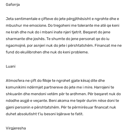
Gaforrja
Jeta sentimentale e çifteve do jete përgjithësisht e ngrohte dhe e
mbushur me emocione. Do tregoheni me tolerante me atë qe keni
ne krah dhe nuk do i mbani inate njeri tjetrit. Beqaret do jene
sharmante dhe joshës. Te shumte do jene personat qe do iu
ngacmojnë, por asnjeri nuk do jete i përshtatshëm. Financat me ne
fund do ekuilibrohen dhe nuk do keni probleme.
Luani
Atmosfera ne çift do filloje te ngrohet gjate kësaj dite dhe
komunikimi ndërmjet partnereve do jete me i mire. Harrojeni te
shkuarën dhe mendoni vetëm për te ardhmen. Për beqaret nuk do
ndodhe asgjë e veçante. Beni akoma me tepër durim nëse doni te
gjeni personin e përshtatshëm. Për te përmirësuar financat nuk
duhet absolutisht t’iu besoni lojërave te fatit.
Virgjeresha