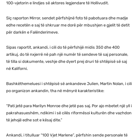
100-vjetorin e lindjes së aktores legjendare të Hollivudit.
Siç raporton Mirror, sendet përfshijnë foto të pabotuara dhe madje
edhe recetën e saj të shkruar me dorë për mbushjen e gjelit të detit
për darkën e Falënderimeve.
Sipas raportit, ankandi, i cili do të përfshijë midis 350 dhe 400
artikuj, do të nxjerrë në pah një numër të sendeve të saj personale,
të tilla si dokumente, veshje dhe dyert prej druri të shtëpisë së saj
në Kaliforni.
Bashkëthemeluesi i shtëpisë së ankandeve Julien, Martin Nolan, i cili
po organizon ankandin, tha në mënyrë karakteristike:
“Pati jetë para Marilyn Monroe dhe jetë pas saj. Por ajo mbetet një yll i
pakrahasueshëm, ndikimi i së cilës riformësoi kulturën dhe vazhdon
të jehojë edhe sot e kësaj dite.”
Ankandi, i titulluar “100 Vjet Marlene”, përfshin sende personale të