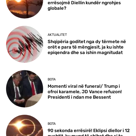
errësojmë Diellin kundër ngrohjes
globale?
AKTUALITET
Shqipëria goditet nga dy tërmete në
orët e para të mëngjesit, ja ku ishte
epiqendra dhe sa ishin magnitudat
BOTA
Momenti viral në funeral/ Trump i
ofroi karamele, JD Vance refuzon!
Presidenti i ndan me Bessent
BOTA
90 sekonda errësirë! Eklipsi diellor i 12