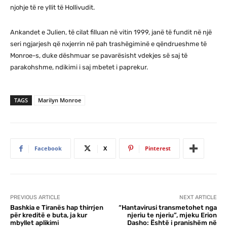
njohje të re yllit të Hollivudit.
Ankandet e Julien, të cilat filluan në vitin 1999, janë të fundit në një
seri ngjarjesh që nxjerrin në pah trashëgiminë e qëndrueshme të
Monroe-s, duke dëshmuar se pavarësisht vdekjes së saj të
parakohshme, ndikimi i saj mbetet i paprekur.
TAGS
Marilyn Monroe
Facebook
X
Pinterest
PREVIOUS ARTICLE
NEXT ARTICLE
Bashkia e Tiranës hap thirrjen
“Hantavirusi transmetohet nga
për kreditë e buta, ja kur
njeriu te njeriu”, mjeku Erion
mbyllet aplikimi
Dasho: Është i pranishëm në