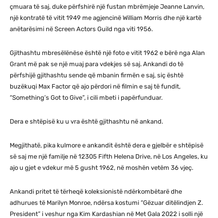
çmuara të saj, duke përfshirë një fustan mbrëmjeje Jeanne Lanvin,
një kontratë të vitit 1949 me agjencinë William Morris dhe një kartë
anëtarësimi në Screen Actors Guild nga viti 1956.
Gjithashtu mbresëlënëse është një foto e vitit 1962 e bërë nga Alan
Grant më pak se një muaj para vdekjes së saj. Ankandi do të
përfshijë gjithashtu sende që mbanin firmën e saj, siç është
buzëkuqi Max Factor që ajo përdori në filmin e saj të fundit,
“Something’s Got to Give”, i cili mbeti i papërfunduar.
Dera e shtëpisë ku u vra është gjithashtu në ankand.
Megjithatë, pika kulmore e ankandit është dera e gjelbër e shtëpisë
së saj me një familje në 12305 Fifth Helena Drive, në Los Angeles, ku
ajo u gjet e vdekur më 5 gusht 1962, në moshën vetëm 36 vjeç.
Ankandi pritet të tërheqë koleksionistë ndërkombëtarë dhe
adhurues të Marilyn Monroe, ndërsa kostumi “Gëzuar ditëlindjen Z.
President” i veshur nga Kim Kardashian në Met Gala 2022 i solli një