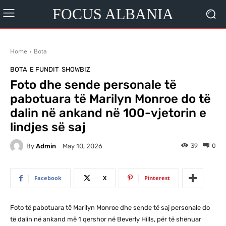
FOCUS ALBANIA
Home
Bota
BOTA
E FUNDIT
SHOWBIZ
Foto dhe sende personale të
pabotuara të Marilyn Monroe do të
dalin në ankand në 100-vjetorin e
lindjes së saj
By
Admin
39
0
May 10, 2026
Facebook
X
Pinterest
Foto të pabotuara të Marilyn Monroe dhe sende të saj personale do
të dalin në ankand më 1 qershor në Beverly Hills, për të shënuar