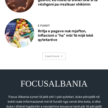
gushtit, ku mund të shihet dhe si ta
vëzhgoni pa rrezikuar shikimin
E FUNDIT
Rritja e pagave nuk mjafton,
inflacioni u “ha” mbi 16 mijë lekë
qytetarëve
Load more
FOCUSALBANIA
Focus Albania synon të jetë zëri i çdo qytetari, duke përcjellë në
kohë reale informacionet më të fundit nga vendi dhe bota, si dhe
duke i dhënë hapësirën e nevojshme lexuesve tanë për të përcjellë