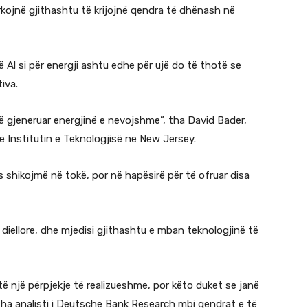
rkojnë gjithashtu të krijojnë qendra të dhënash në
Al si për energji ashtu edhe për ujë do të thotë se
tiva.
ë gjeneruar energjinë e nevojshme”, tha David Bader,
ë Institutin e Teknologjisë në New Jersey.
hikojmë në tokë, por në hapësirë për të ofruar disa
diellore, dhe mjedisi gjithashtu e mban teknologjinë të
të një përpjekje të realizueshme, por këto duket se janë
, tha analisti i Deutsche Bank Research mbi qendrat e të