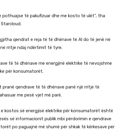
e pothuajse të pakufizuar dhe me kosto të ulët”, tha
Starcloud.
gjitha qendrat e reja të të dhënave të Al do të jenë në
ë rritje ndaj ndërtimit të tyre.
drave të të dhënave me energjinë elektrike të nevojshme
trike për konsumatorët.
 pranë qendrave të të dhënave panë një rritje të
krahasuar me pesë vjet më parë.
en e kostos së energjisë elektrike për konsumatorët është
esës së informacionit publik mbi përdorimin e qendrave
atorët po paguajnë më shumë për shkak të kërkesave për