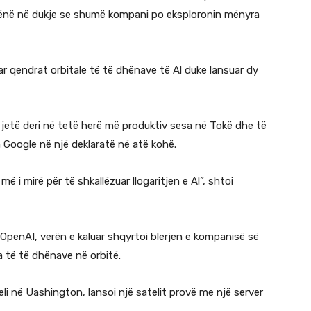
e vënë në dukje se shumë kompani po eksploronin mënyra
r qendrat orbitale të të dhënave të Al duke lansuar dy
ë jetë deri në tetë herë më produktiv sesa në Tokë dhe të
 Google në një deklaratë në atë kohë.
 i mirë për të shkallëzuar llogaritjen e Al”, shtoi
 OpenAI, verën e kaluar shqyrtoi blerjen e kompanisë së
 të të dhënave në orbitë.
eli në Uashington, lansoi një satelit provë me një server