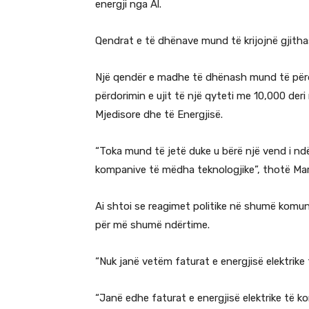
energji nga Al.
Qendrat e të dhënave mund të krijojnë gjitha
Një qendër e madhe të dhënash mund të përdor
përdorimin e ujit të një qyteti me 10,000 der
Mjedisore dhe të Energjisë.
“Toka mund të jetë duke u bërë një vend i ndë
kompanive të mëdha teknologjike”, thotë Mar
Ai shtoi se reagimet politike në shumë komun
për më shumë ndërtime.
“Nuk janë vetëm faturat e energjisë elektrike 
“Janë edhe faturat e energjisë elektrike të 