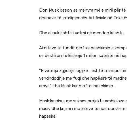
Elon Musk beson se mënyra më e mirë për të z
dhënave të Inteligjencës Artificiale në Tokë 
Dhe ai nuk është i vetmi që mendon kështu.
Ai ditëve të fundit njoftoi bashkimin e kompa
se dëshiron të lëshojë 1 milion satelitë në hap
“E vetmja zgjidhje logjike… është transportim
vendndodhje me fuqi dhe hapësirë të madhe. 
arsye”, tha Musk kur njoftoi bashkimin.
Musk ka nisur me sukses projekte ambicioze më
masiv dhe krijimi i motorëve të ripërdorshëm
hapësirë.