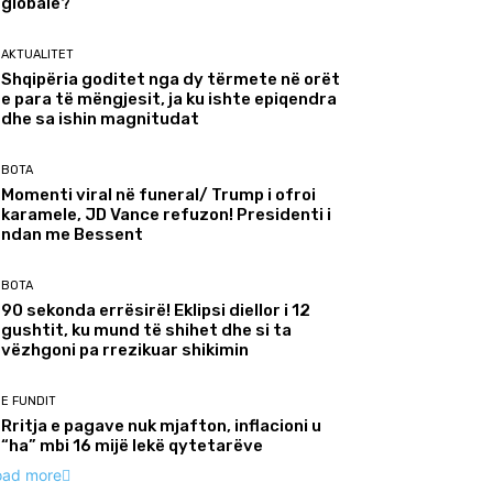
globale?
AKTUALITET
Shqipëria goditet nga dy tërmete në orët
e para të mëngjesit, ja ku ishte epiqendra
dhe sa ishin magnitudat
BOTA
Momenti viral në funeral/ Trump i ofroi
karamele, JD Vance refuzon! Presidenti i
ndan me Bessent
BOTA
90 sekonda errësirë! Eklipsi diellor i 12
gushtit, ku mund të shihet dhe si ta
vëzhgoni pa rrezikuar shikimin
E FUNDIT
Rritja e pagave nuk mjafton, inflacioni u
“ha” mbi 16 mijë lekë qytetarëve
oad more