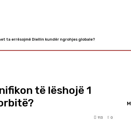
Sport
Kosova
Të Tjera
t ta errësojmë Diellin kundër ngrohjes globale?
ifikon të lëshojë 1
 orbitë?
M
113
0