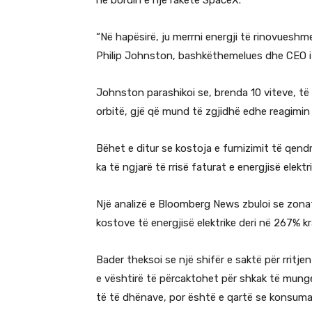
në bordin e një rakete SpaceX.
“Në hapësirë, ju merrni energji të rinovueshm
Philip Johnston, bashkëthemelues dhe CEO i 
Johnston parashikoi se, brenda 10 viteve, të 
orbitë, gjë që mund të zgjidhë edhe reagimin n
Bëhet e ditur se kostoja e furnizimit të qen
ka të ngjarë të rrisë faturat e energjisë elek
Një analizë e Bloomberg News zbuloi se zonat
kostove të energjisë elektrike deri në 267% 
Bader theksoi se një shifër e saktë për rritj
e vështirë të përcaktohet për shkak të mung
të të dhënave, por është e qartë se konsum