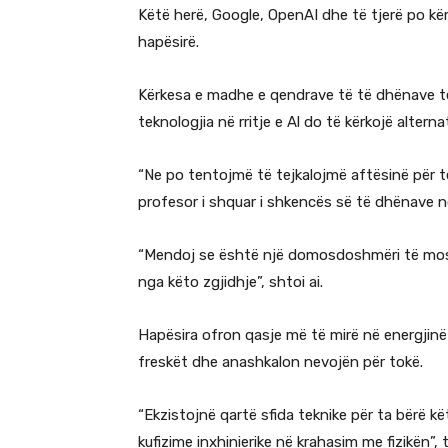
Këtë herë, Google, OpenAI dhe të tjerë po kë
hapësirë.
Kërkesa e madhe e qendrave të të dhënave të 
teknologjia në rritje e Al do të kërkojë alterna
“Ne po tentojmë të tejkalojmë aftësinë për t
profesor i shquar i shkencës së të dhënave n
“Mendoj se është një domosdoshmëri të mos s
nga këto zgjidhje”, shtoi ai.
Hapësira ofron qasje më të mirë në energjinë 
freskët dhe anashkalon nevojën për tokë.
“Ekzistojnë qartë sfida teknike për ta bërë kë
kufizime inxhinierike në krahasim me fizikën”