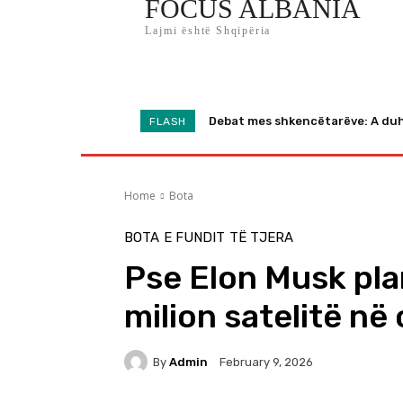
FOCUS ALBANIA
Lajmi është Shqipëria
Home
Shqipëria
Bota
Lifestyle
Debat mes shkencëtarëve: A duhe
FLASH
Home
Bota
BOTA
E FUNDIT
TË TJERA
Pse Elon Musk plan
milion satelitë në
By
Admin
February 9, 2026