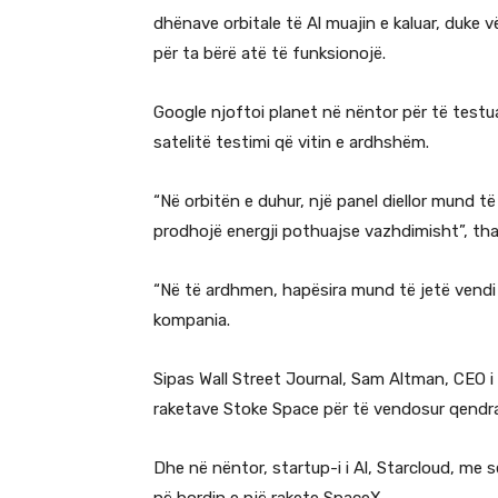
dhënave orbitale të Al muajin e kaluar, duk
për ta bërë atë të funksionojë.
Google njoftoi planet në nëntor për të testua
satelitë testimi që vitin e ardhshëm.
“Në orbitën e duhur, një panel diellor mund t
prodhojë energji pothuajse vazhdimisht”, tha
“Në të ardhmen, hapësira mund të jetë vendi më
kompania.
Sipas Wall Street Journal, Sam Altman, CEO i
raketave Stoke Space për të vendosur qendra
Dhe në nëntor, startup-i i Al, Starcloud, me s