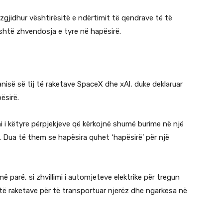
gjidhur vështirësitë e ndërtimit të qendrave të të
është zhvendosja e tyre në hapësirë.
nisë së tij të raketave SpaceX dhe xAl, duke deklaruar
ësirë.
i i këtyre përpjekjeve që kërkojnë shumë burime në një
Dua të them se hapësira quhet ‘hapësirë’ për një
 parë, si zhvillimi i automjeteve elektrike për tregun
 të raketave për të transportuar njerëz dhe ngarkesa në