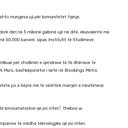
shtu mungesa uji për komunitetet fqinje.
ë deri në 5 milionë gallonë ujë në ditë, ekuivalente me
i në 50,000 banorë, sipas Institutit të Studimeve
rlikuar për zhvillimin e qendrave të të dhënave të
k Muro, bashkëpunëtor i lartë në Brookings Metro.
itete po e bëjnë më të vështirë marrjen e miratimeve
të konsumatorëve që po rriten”, theksoi ai.
kompanive të mëdha teknologjike që po rriten