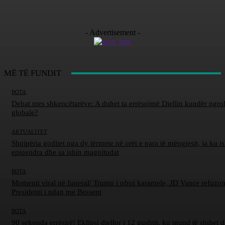
- Advertisement -
MË TË FUNDIT
BOTA
Debat mes shkencëtarëve: A duhet ta errësojmë Diellin kundër ngro
globale?
AKTUALITET
Shqipëria goditet nga dy tërmete në orët e para të mëngjesit, ja ku is
epiqendra dhe sa ishin magnitudat
BOTA
Momenti viral në funeral/ Trump i ofroi karamele, JD Vance refuzon
Presidenti i ndan me Bessent
BOTA
90 sekonda errësirë! Eklipsi diellor i 12 gushtit, ku mund të shihet d