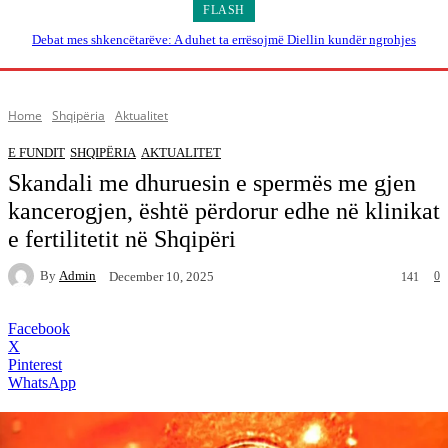
FLASH
Debat mes shkencëtarëve: A duhet ta errësojmë Diellin kundër ngrohjes
globale?
Home
Shqipëria
Aktualitet
E FUNDIT
SHQIPËRIA
AKTUALITET
Skandali me dhuruesin e spermës me gjen
kancerogjen, është përdorur edhe në klinikat
e fertilitetit në Shqipëri
By
Admin
0
December 10, 2025
141
Facebook
X
Pinterest
WhatsApp