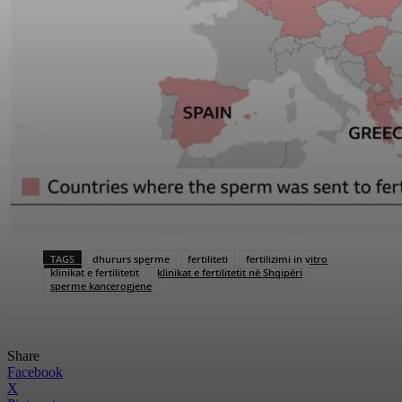
TAGS
dhururs sperme
fertiliteti
fertilizimi in vitro
klinikat e fertilitetit
klinikat e fertilitetit në Shqipëri
sperme kancerogjene
Share
Facebook
X