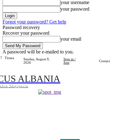
your username
your password
Forgot your password? Get help
Password recovery
Recover your password
your email
A password will be e-mailed to you.
.7
Tirana
Sunday, August 9,
Sign in /
Contact
2026
Join
CUS ALBANIA
shtë Shqipëria
Home
Shqipëria
Bota
Lifestyle
Sport
Kosova
Të Tjera