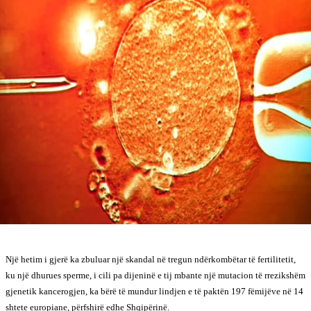
Një hetim i gjerë ka zbuluar një skandal në tregun ndërkombëtar të fertilitetit,
ku një dhurues sperme, i cili pa dijeninë e tij mbante një mutacion të rrezikshëm
gjenetik kancerogjen, ka bërë të mundur lindjen e të paktën 197 fëmijëve në 14
shtete europiane, përfshirë edhe Shqipërinë.