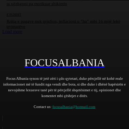
ta vëzhgoni pa rrezikuar shikimin
E FUNDIT
Rritja e pagave nuk mjafton, inflacioni u “ha” mbi 16 mijë lekë
qytetarëve
Load more
FOCUSALBANIA
Focus Albania synon të jetë zëri i çdo qytetari, duke përcjellë në kohë reale
informacionet më të fundit nga vendi dhe bota, si dhe duke i dhënë hapësirën e
nevojshme lexuesve tanë për të përcjellë shqetësimet e tij, opinionet dhe
komentet mbi çështjet e ditës.
Contact us:
focusalbania@hotmail.com