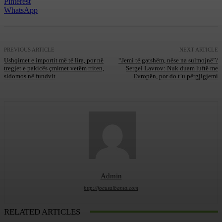
Pinterest
WhatsApp
PREVIOUS ARTICLE
NEXT ARTICLE
Ushqimet e importit më të lira, por në
“Jemi të gatshëm, nëse na sulmojnë”/
tregjet e pakicës çmimet vetëm rriten,
Sergei Lavrov: Nuk duam luftë me
sidomos në fundvit
Evropën, por do t’u përgjigjemi
Admin
http://focusalbania.com
RELATED ARTICLES