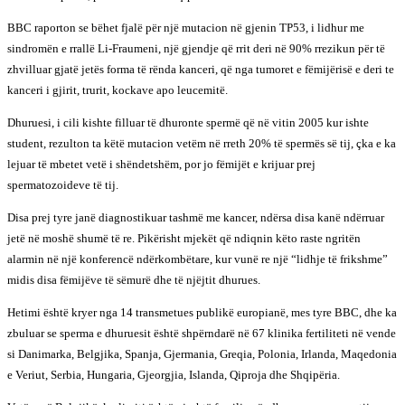
BBC raporton se bëhet fjalë për një mutacion në gjenin TP53, i lidhur me
sindromën e rrallë Li-Fraumeni, një gjendje që rrit deri në 90% rrezikun për të
zhvilluar gjatë jetës forma të rënda kanceri, që nga tumoret e fëmijërisë e deri te
kanceri i gjirit, trurit, kockave apo leucemitë.
Dhuruesi, i cili kishte filluar të dhuronte spermë që në vitin 2005 kur ishte
student, rezulton ta këtë mutacion vetëm në rreth 20% të spermës së tij, çka e ka
lejuar të mbetet vetë i shëndetshëm, por jo fëmijët e krijuar prej
spermatozoideve të tij.
Disa prej tyre janë diagnostikuar tashmë me kancer, ndërsa disa kanë ndërruar
jetë në moshë shumë të re. Pikërisht mjekët që ndiqnin këto raste ngritën
alarmin në një konferencë ndërkombëtare, kur vunë re një “lidhje të frikshme”
midis disa fëmijëve të sëmurë dhe të njëjtit dhurues.
Hetimi është kryer nga 14 transmetues publikë europianë, mes tyre BBC, dhe ka
zbuluar se sperma e dhuruesit është shpërndarë në 67 klinika fertiliteti në vende
si Danimarka, Belgjika, Spanja, Gjermania, Greqia, Polonia, Irlanda, Maqedonia
e Veriut, Serbia, Hungaria, Gjeorgjia, Islanda, Qiproja dhe Shqipëria.