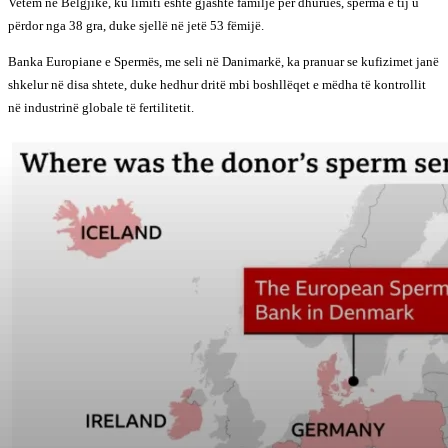
Vetëm në Belgjikë, ku limiti është gjashtë familje për dhurues, sperma e tij u
përdor nga 38 gra, duke sjellë në jetë 53 fëmijë.
Banka Europiane e Spermës, me seli në Danimarkë, ka pranuar se kufizimet janë
shkelur në disa shtete, duke hedhur dritë mbi boshllëqet e mëdha të kontrollit
në industrinë globale të fertilitetit.