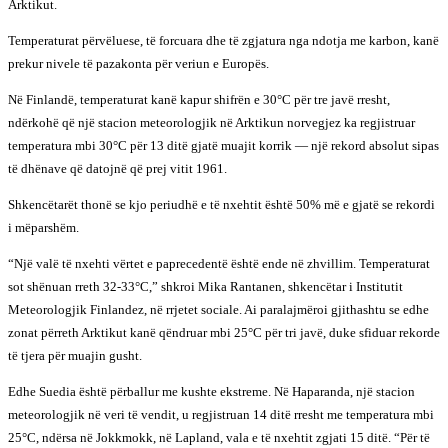
Arktikut.
Temperaturat përvëluese, të forcuara dhe të zgjatura nga ndotja me karbon, kanë
prekur nivele të pazakonta për veriun e Europës.
Në Finlandë, temperaturat kanë kapur shifrën e 30°C për tre javë rresht,
ndërkohë që një stacion meteorologjik në Arktikun norvegjez ka regjistruar
temperatura mbi 30°C për 13 ditë gjatë muajit korrik — një rekord absolut sipas
të dhënave që datojnë që prej vitit 1961.
Shkencëtarët thonë se kjo periudhë e të nxehtit është 50% më e gjatë se rekordi
i mëparshëm.
“Një valë të nxehti vërtet e paprecedentë është ende në zhvillim. Temperaturat
sot shënuan rreth 32-33°C,” shkroi Mika Rantanen, shkencëtar i Institutit
Meteorologjik Finlandez, në rrjetet sociale. Ai paralajmëroi gjithashtu se edhe
zonat përreth Arktikut kanë qëndruar mbi 25°C për tri javë, duke sfiduar rekorde
të tjera për muajin gusht.
Edhe Suedia është përballur me kushte ekstreme. Në Haparanda, një stacion
meteorologjik në veri të vendit, u regjistruan 14 ditë rresht me temperatura mbi
25°C, ndërsa në Jokkmokk, në Lapland, vala e të nxehtit zgjati 15 ditë. “Për të