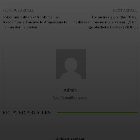
PREVIOUS ARTICLE
NEXT ARTICLE
Shkollimi ushtarak/ Aplikimet në
Tre metra i gjatë dhe 70 kg,
Akademinë e Forcave të Armatosura të
peshkaqeni bie në rrjetë vetëm 1,5 km
hapura deri të dielën
nga plazhet e Lezhës (VIDEO)
Admin
http://focusalbania.com
RELATED ARTICLES
- Advertisement -