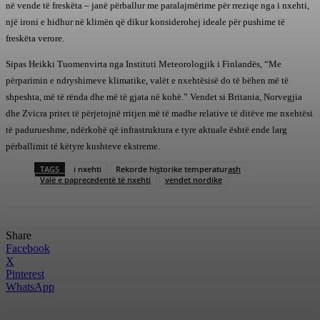
në vende të freskëta – janë përballur me paralajmërime për rreziqe nga i nxehti,
një ironi e hidhur në klimën që dikur konsiderohej ideale për pushime të
freskëta verore.
Sipas Heikki Tuomenvirta nga Instituti Meteorologjik i Finlandës, “Me
përparimin e ndryshimeve klimatike, valët e nxehtësisë do të bëhen më të
shpeshta, më të rënda dhe më të gjata në kohë.” Vendet si Britania, Norvegjia
dhe Zvicra pritet të përjetojnë rritjen më të madhe relative të ditëve me nxehtësi
të padurueshme, ndërkohë që infrastruktura e tyre aktuale është ende larg
përballimit të këtyre kushteve ekstreme.
TAGS
i nxehti
Rekorde historike temperaturash
Valë e paprecedentë të nxehti
vendet nordike
Share
Facebook
X
Pinterest
WhatsApp