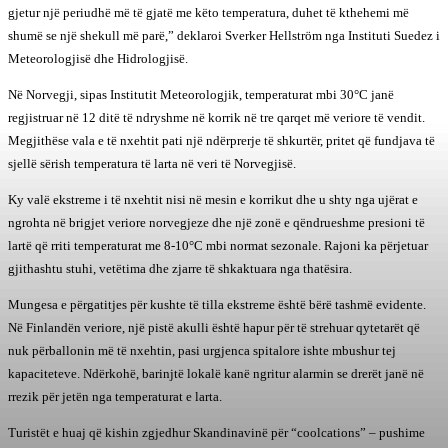
gjetur një periudhë më të gjatë me këto temperatura, duhet të kthehemi më
shumë se një shekull më parë,” deklaroi Sverker Hellström nga Instituti Suedez i
Meteorologjisë dhe Hidrologjisë.
Në Norvegji, sipas Institutit Meteorologjik, temperaturat mbi 30°C janë
regjistruar në 12 ditë të ndryshme në korrik në tre qarqet më veriore të vendit.
Megjithëse vala e të nxehtit pati një ndërprerje të shkurtër, pritet që fundjava të
sjellë sërish temperatura të larta në veri të Norvegjisë.
Ky valë ekstreme i të nxehtit nisi në mesin e korrikut dhe u shty nga ujërat e
ngrohta në brigjet veriore norvegjeze dhe një zonë e qëndrueshme presioni të
lartë që rriti temperaturat me 8-10°C mbi normat sezonale. Rajoni ka përjetuar
gjithashtu stuhi, vetëtima dhe zjarre të shkaktuara nga thatësira.
Mungesa e përgatitjes për kushte të tilla ekstreme është bërë tashmë evidente.
Në Finlandën veriore, një pistë akulli është hapur për të strehuar qytetarët që
nuk përballonin më të nxehtin, pasi urgjenca spitalore ishte mbushur tej
kapaciteteve. Ndërkohë, barinjtë lokalë kanë ngritur alarmin se drerët janë në
rrezik për jetën nga temperaturat e larta.
Turistët e huaj që kishin zgjedhur Skandinavinë për “coolcations” – pushime