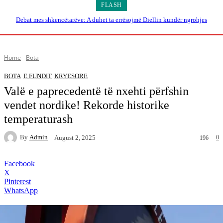
FLASH
Debat mes shkencëtarëve: A duhet ta errësojmë Diellin kundër ngrohjes
globale?
Home
Bota
BOTA
E FUNDIT
KRYESORE
Valë e paprecedentë të nxehti përfshin
vendet nordike! Rekorde historike
temperaturash
By
Admin
0
August 2, 2025
196
Facebook
X
Pinterest
WhatsApp