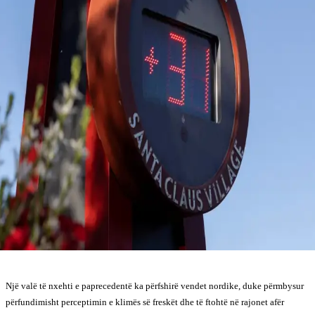
Një valë të nxehti e paprecedentë ka përfshirë vendet nordike, duke përmbysur
përfundimisht perceptimin e klimës së freskët dhe të ftohtë në rajonet afër