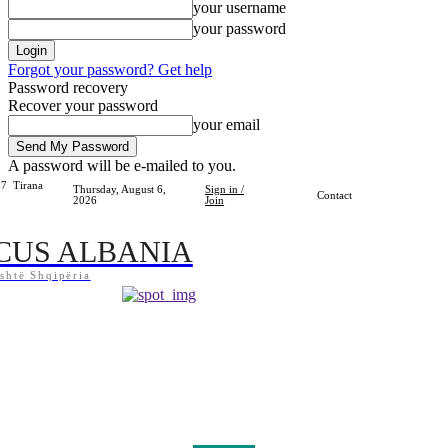
your username
your password
Forgot your password? Get help
Password recovery
Recover your password
your email
A password will be e-mailed to you.
.7
Tirana
Thursday, August 6,
Sign in /
Contact
2026
Join
CUS ALBANIA
shtë Shqipëria
Home
Shqipëria
Bota
Lifestyle
Sport
Kosova
Të Tjera