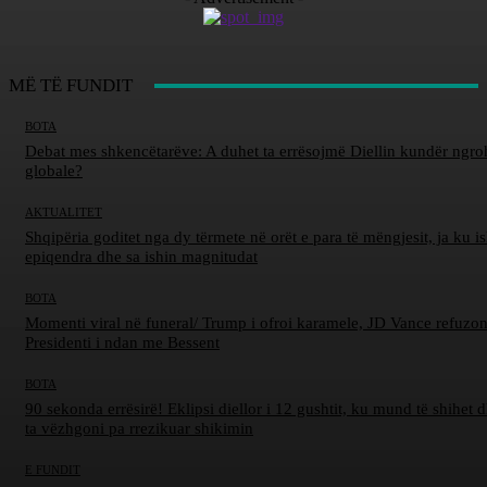
MË TË FUNDIT
BOTA
Debat mes shkencëtarëve: A duhet ta errësojmë Diellin kundër ngro
globale?
AKTUALITET
Shqipëria goditet nga dy tërmete në orët e para të mëngjesit, ja ku is
epiqendra dhe sa ishin magnitudat
BOTA
Momenti viral në funeral/ Trump i ofroi karamele, JD Vance refuzon
Presidenti i ndan me Bessent
BOTA
90 sekonda errësirë! Eklipsi diellor i 12 gushtit, ku mund të shihet d
ta vëzhgoni pa rrezikuar shikimin
E FUNDIT