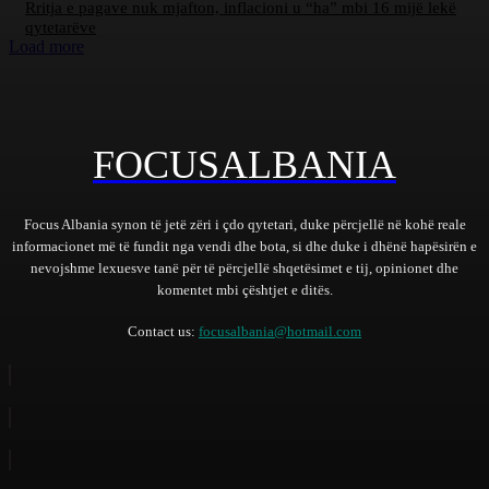
Rritja e pagave nuk mjafton, inflacioni u “ha” mbi 16 mijë lekë
qytetarëve
Load more
FOCUSALBANIA
Focus Albania synon të jetë zëri i çdo qytetari, duke përcjellë në kohë reale
informacionet më të fundit nga vendi dhe bota, si dhe duke i dhënë hapësirën e
nevojshme lexuesve tanë për të përcjellë shqetësimet e tij, opinionet dhe
komentet mbi çështjet e ditës.
Contact us:
focusalbania@hotmail.com