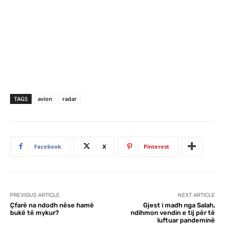
TAGS
avion
radar
Facebook
X
Pinterest
PREVIOUS ARTICLE
NEXT ARTICLE
Çfarë na ndodh nëse hamë
Gjest i madh nga Salah,
bukë të mykur?
ndihmon vendin e tij për të
luftuar pandeminë