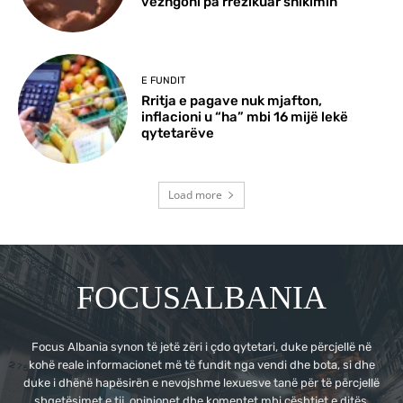
vëzhgoni pa rrezikuar shikimin
E FUNDIT
Rritja e pagave nuk mjafton,
inflacioni u “ha” mbi 16 mijë lekë
qytetarëve
Load more
FOCUSALBANIA
Focus Albania synon të jetë zëri i çdo qytetari, duke përcjellë në
kohë reale informacionet më të fundit nga vendi dhe bota, si dhe
duke i dhënë hapësirën e nevojshme lexuesve tanë për të përcjellë
shqetësimet e tij, opinionet dhe komentet mbi çështjet e ditës.