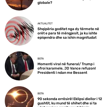
globale?
AKTUALITET
Shqipëria goditet nga dy tërmete në
orët e para të mëngjesit, ja ku ishte
epiqendra dhe sa ishin magnitudat
BOTA
Momenti viral në funeral/ Trump i
ofroi karamele, JD Vance refuzon!
Presidenti i ndan me Bessent
BOTA
90 sekonda errësirë! Eklipsi diellor i 12
gushtit, ku mund të shihet dhe si ta