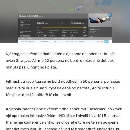
Një tragjedi e rëndë ndodhi ditën e djeshme në Indonezi, ku një
avion Sriwijaya Air me 62 persona në bord, u rrëzua në det pak
minuta pasi u ngrit nga pista.
Fillimisht u raportua se në bord ndodheshin 50 persona, por sipas
mediave të huaja numri i tyre ka qenë 62 në total, 43 të rritur, 7
fëmijë, si dhe 12 anëtarë të ekuipazhit.
Agjensia indoneziane e kërkimit dhe shpëtimit “Basarnas” po kryen
një operacion intensiv kërkimi. Një oficer i nivelit të lartë i Basarnas
tha në një konferencë shtypi se oficerët e tyre në terren po gjejnë
mbetjet rreth ishullit Lancang në veri të bregdetit të Xhakartës, ku