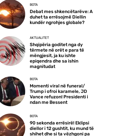
BOTA
Debat mes shkencëtarëve: A
duhet ta errësojmë Diellin
kundër ngrohjes globale?
AKTUALITET
Shqipëria goditet nga dy
tërmete në orët e para të
mëngjesit, ja ku ishte
epiqendra dhe sa ishin
magnitudat
BOTA
Momenti viral në funeral/
Trump i ofroi karamele, JD
Vance refuzon! Presidenti i
ndan me Bessent
BOTA
90 sekonda errësirë! Eklipsi
diellor i 12 gushtit, ku mund të
shihet dhe si ta vëzhgoni pa