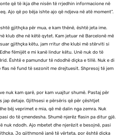
nte që të ikja dhe nisën të rrjedhin informacione në
keq. Ajo që po bëja ishte ajo që ndjeva në atë moment”.
shtë gjithçka për mua, e kam thënë, është jeta ime.
 në klub dhe në këtë qytet. Kam jetuar në Barcelonë më
ar gjithçka këtu, jam rritur dhe klubi më stërviti si
. Edhe fëmijët e mi kanë lindur këtu. Unë nuk do të
d. Është e pamundur të ndodhë diçka e tillë. Nuk e di
flas në fund të sezonit me drejtuesit. Shpresoj të jem
ive nuk kam qarë, por kam vuajtur shumë. Pastaj për
 jap detaje. Gjithsesi e përsëris që për çështjet
he bëj veprimet e mia, që më dalin nga zemra. Nuk
asi do të çmendesha. Shumë njerëz flasin pa ditur gjë.
ë nuk ndodh. Ajo mbetet dhe njerëzit e besojnë, pasi
ithçka. Jo gjithmonë janë të vërteta, por është diçka