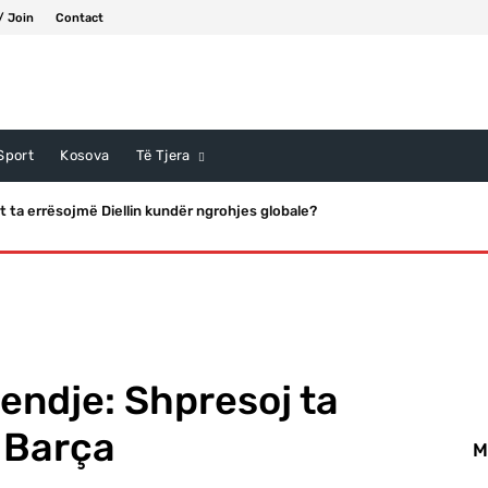
/ Join
Contact
Sport
Kosova
Të Tjera
ta errësojmë Diellin kundër ngrohjes globale?
endje: Shpresoj ta
e Barça
M