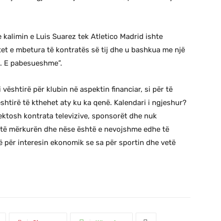
 kalimin e Luis Suarez tek Atletico Madrid ishte
itet e mbetura të kontratës së tij dhe u bashkua me një
ne. E pabesueshme”.
ështirë për klubin në aspektin financiar, si për të
shtirë të kthehet aty ku ka qenë. Kalendari i ngjeshur?
pektosh kontrata televizive, sponsorët dhe nuk
, të mërkurën dhe nëse është e nevojshme edhe të
për interesin ekonomik se sa për sportin dhe vetë