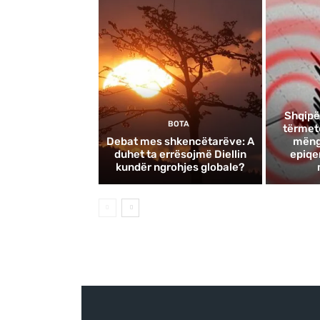
Shqipë
BOTA
tërmete
Debat mes shkencëtarëve: A
mëngj
duhet ta errësojmë Diellin
epiqe
kundër ngrohjes globale?