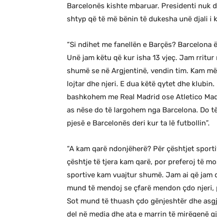
Barcelonës kishte mbaruar. Presidenti nuk do
shtyp që të më bënin të dukesha unë djali i 
“Si ndihet me fanellën e Barçës? Barcelona ë
Unë jam këtu që kur isha 13 vjeç. Jam rritur
shumë se në Argjentinë, vendin tim. Kam mësu
lojtar dhe njeri. E dua këtë qytet dhe klubin
bashkohem me Real Madrid ose Atletico Madri
as nëse do të largohem nga Barcelona. Do të 
pjesë e Barcelonës deri kur ta lë futbollin”.
“A kam qarë ndonjëherë? Për çështjet sport
çështje të tjera kam qarë, por preferoj të mos
sportive kam vuajtur shumë. Jam ai që jam d
mund të mendoj se çfarë mendon çdo njeri, p
Sot mund të thuash çdo gënjeshtër dhe asgj
del në media dhe ata e marrin të mirëqenë gj