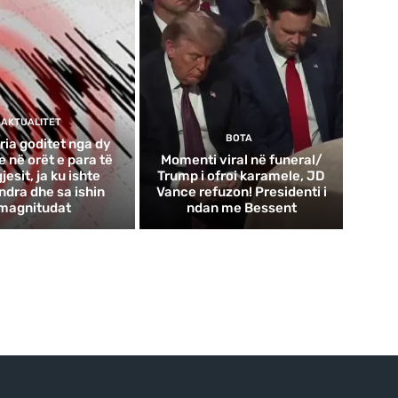
AKTUALITET
BOTA
ria goditet nga dy
 në orët e para të
Momenti viral në funeral/
esit, ja ku ishte
Trump i ofroi karamele, JD
ndra dhe sa ishin
Vance refuzon! Presidenti i
magnitudat
ndan me Bessent