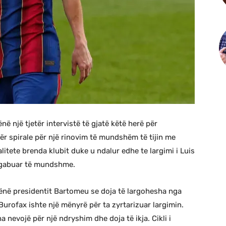
në një tjetër intervistë të gjatë këtë herë për
ër spirale për një rinovim të mundshëm të tijin me
itete brenda klubit duke u ndalur edhe te largimi i Luis
të gabuar të mundshme.
thënë presidentit Bartomeu se doja të largohesha nga
Burofax ishte një mënyrë për ta zyrtarizuar largimin.
 nevojë për një ndryshim dhe doja të ikja. Cikli i