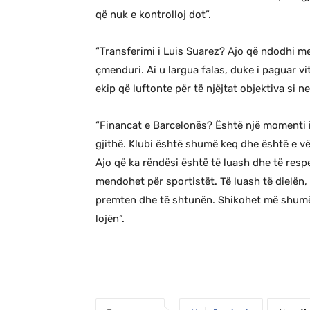
që nuk e kontrolloj dot”.
“Transferimi i Luis Suarez? Ajo që ndodhi me
çmenduri. Ai u largua falas, duke i paguar v
ekip që luftonte për të njëjtat objektiva si 
“Financat e Barcelonës? Është një momenti i v
gjithë. Klubi është shumë keq dhe është e vë
Ajo që ka rëndësi është të luash dhe të res
mendohet për sportistët. Të luash të dielën
premten dhe të shtunën. Shikohet më shumë 
lojën”.