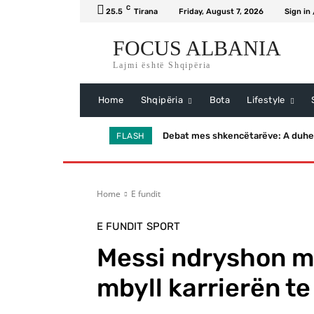
C
25.5
Tirana
Friday, August 7, 2026
Sign in 
FOCUS ALBANIA
Lajmi është Shqipëria
Home
Shqipëria
Bota
Lifestyle
Debat mes shkencëtarëve: A duhet 
FLASH
Home
E fundit
E FUNDIT
SPORT
Messi ndryshon m
mbyll karrierën t