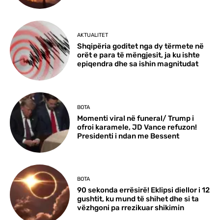
AKTUALITET
Shqipëria goditet nga dy tërmete në
orët e para të mëngjesit, ja ku ishte
epiqendra dhe sa ishin magnitudat
BOTA
Momenti viral në funeral/ Trump i
ofroi karamele, JD Vance refuzon!
Presidenti i ndan me Bessent
BOTA
90 sekonda errësirë! Eklipsi diellor i 12
gushtit, ku mund të shihet dhe si ta
vëzhgoni pa rrezikuar shikimin