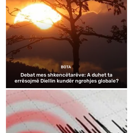
BOTA
Debat mes shkencëtarëve: A duhet ta
errësojmë Diellin kundër ngrohjes globale?