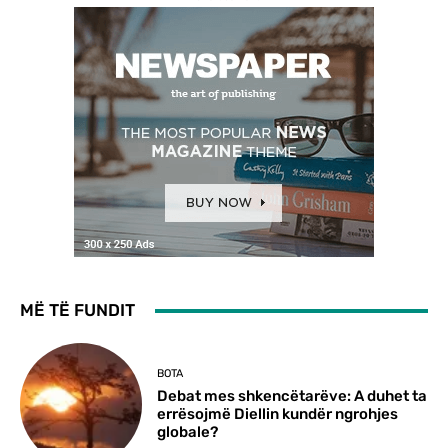
MË TË FUNDIT
BOTA
Debat mes shkencëtarëve: A duhet ta
errësojmë Diellin kundër ngrohjes
globale?