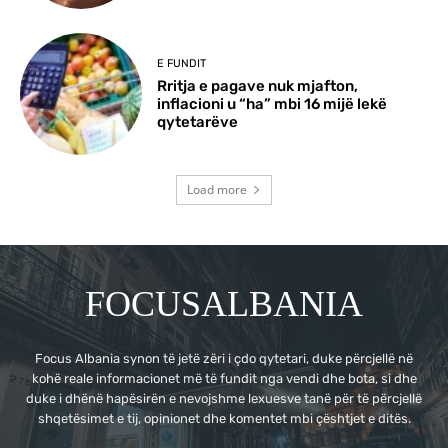
E FUNDIT
Rritja e pagave nuk mjafton,
inflacioni u “ha” mbi 16 mijë lekë
qytetarëve
Load more
FOCUSALBANIA
Focus Albania synon të jetë zëri i çdo qytetari, duke përcjellë në
kohë reale informacionet më të fundit nga vendi dhe bota, si dhe
duke i dhënë hapësirën e nevojshme lexuesve tanë për të përcjellë
shqetësimet e tij, opinionet dhe komentet mbi çështjet e ditës.