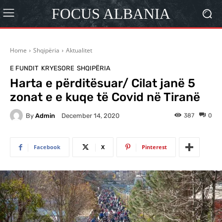
FOCUS ALBANIA
Home
Shqipëria
Aktualitet
E FUNDIT
KRYESORE
SHQIPËRIA
Harta e përditësuar/ Cilat janë 5
zonat e e kuqe të Covid në Tiranë
By
Admin
387
0
December 14, 2020
Facebook
X
Pinterest