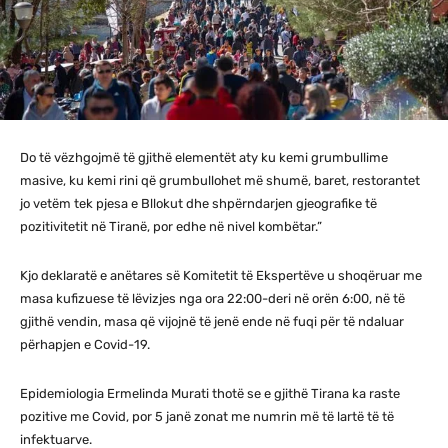
Do të vëzhgojmë të gjithë elementët aty ku kemi grumbullime
masive, ku kemi rini që grumbullohet më shumë, baret, restorantet
jo vetëm tek pjesa e Bllokut dhe shpërndarjen gjeografike të
pozitivitetit në Tiranë, por edhe në nivel kombëtar.”
Kjo deklaratë e anëtares së Komitetit të Ekspertëve u shoqëruar me
masa kufizuese të lëvizjes nga ora 22:00-deri në orën 6:00, në të
gjithë vendin, masa që vijojnë të jenë ende në fuqi për të ndaluar
përhapjen e Covid-19.
Epidemiologia Ermelinda Murati thotë se e gjithë Tirana ka raste
pozitive me Covid, por 5 janë zonat me numrin më të lartë të të
infektuarve.