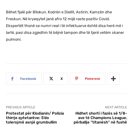
Bëhet fjalë për Bllokun, Kodrën e Diellit, Astirin, Kamzën dhe
Freskun. Në kryeqytet janë afro 12 mijë raste pozitiv Covid.
Ekspertët thonë se numri real i të infektuarve është disa herë më i
lartë, pasi disa zgjedhin të bëjnë tampon dhe të tjerë vetëm skaner
pulmoni.
Facebook
X
Pinterest
PREVIOUS ARTICLE
NEXT ARTICLE
Protestat për Klodianin/ Policia
Hidhet shorti i fazës së 1/8-
thirrje qytetarëve: S’do
ave të Champions League,
tolerojmë asnjë grumbullim
përballje “titanësh” në fushë