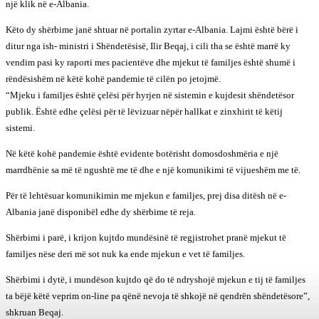
një klik në e-Albania.
Këto dy shërbime janë shtuar në portalin zyrtar e-Albania. Lajmi është bërë i
ditur nga ish- ministri i Shëndetësisë, Ilir Beqaj, i cili tha se është marrë ky
vendim pasi ky raporti mes pacientëve dhe mjekut të familjes është shumë i
rëndësishëm në këtë kohë pandemie të cilën po jetojmë.
“Mjeku i familjes është çelësi për hyrjen në sistemin e kujdesit shëndetësor
publik. Është edhe çelësi për të lëvizuar nëpër hallkat e zinxhirit të këtij
sistemi.
Në këtë kohë pandemie është evidente botërisht domosdoshmëria e një
marrdhënie sa më të ngushtë me të dhe e një komunikimi të vijueshëm me të.
Për të lehtësuar komunikimin me mjekun e familjes, prej disa ditësh në e-
Albania janë disponibël edhe dy shërbime të reja.
Shërbimi i parë, i krijon kujtdo mundësinë të regjistrohet pranë mjekut të
familjes nëse deri më sot nuk ka ende mjekun e vet të familjes.
Shërbimi i dytë, i mundëson kujtdo që do të ndryshojë mjekun e tij të familjes
ta bëjë këtë veprim on-line pa qënë nevoja të shkojë në qendrën shëndetësore”,
shkruan Beqaj.