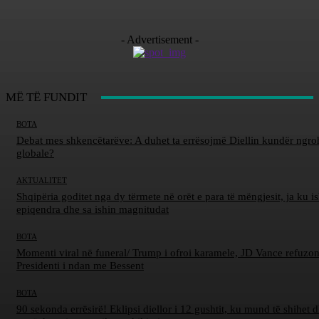
- Advertisement -
MË TË FUNDIT
BOTA
Debat mes shkencëtarëve: A duhet ta errësojmë Diellin kundër ngro
globale?
AKTUALITET
Shqipëria goditet nga dy tërmete në orët e para të mëngjesit, ja ku is
epiqendra dhe sa ishin magnitudat
BOTA
Momenti viral në funeral/ Trump i ofroi karamele, JD Vance refuzon
Presidenti i ndan me Bessent
BOTA
90 sekonda errësirë! Eklipsi diellor i 12 gushtit, ku mund të shihet d