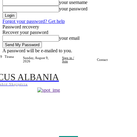
your username
your password
Forgot your password? Get help
Password recovery
Recover your password
your email
A password will be e-mailed to you.
.9
Tirana
Sunday, August 9,
Sign in /
Contact
2026
Join
CUS ALBANIA
shtë Shqipëria
Home
Shqipëria
Bota
Lifestyle
Sport
Kosova
Të Tjera