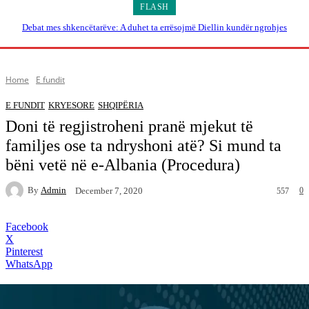
FLASH
Debat mes shkencëtarëve: A duhet ta errësojmë Diellin kundër ngrohjes
globale?
Home
E fundit
E FUNDIT
KRYESORE
SHQIPËRIA
Doni të regjistroheni pranë mjekut të
familjes ose ta ndryshoni atë? Si mund ta
bëni vetë në e-Albania (Procedura)
By
Admin
0
December 7, 2020
557
Facebook
X
Pinterest
WhatsApp