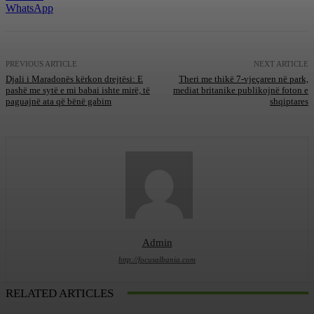
WhatsApp
PREVIOUS ARTICLE
NEXT ARTICLE
Djali i Maradonës kërkon drejtësi: E
Theri me thikë 7-vjeçaren në park,
pashë me sytë e mi babai ishte mirë, të
mediat britanike publikojnë foton e
paguajnë ata që bënë gabim
shqiptares
Admin
http://focusalbania.com
RELATED ARTICLES