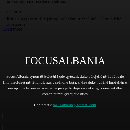
ta vëzhgoni pa rrezikuar shikimin
E FUNDIT
Rritja e pagave nuk mjafton, inflacioni u “ha” mbi 16 mijë lekë
qytetarëve
Load more
FOCUSALBANIA
Focus Albania synon të jetë zëri i çdo qytetari, duke përcjellë në kohë reale
informacionet më të fundit nga vendi dhe bota, si dhe duke i dhënë hapësirën e
nevojshme lexuesve tanë për të përcjellë shqetësimet e tij, opinionet dhe
komentet mbi çështjet e ditës.
Contact us:
focusalbania@hotmail.com