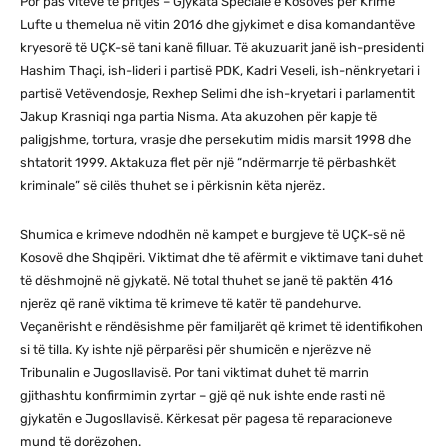
Por pas viteve të pritjes – Gjykata Speciale e Kosovës për Krime
Lufte u themelua në vitin 2016 dhe gjykimet e disa komandantëve
kryesorë të UÇK-së tani kanë filluar. Të akuzuarit janë ish-presidenti
Hashim Thaçi, ish-lideri i partisë PDK, Kadri Veseli, ish-nënkryetari i
partisë Vetëvendosje, Rexhep Selimi dhe ish-kryetari i parlamentit
Jakup Krasniqi nga partia Nisma. Ata akuzohen për kapje të
paligjshme, tortura, vrasje dhe persekutim midis marsit 1998 dhe
shtatorit 1999. Aktakuza flet për një “ndërmarrje të përbashkët
kriminale” së cilës thuhet se i përkisnin këta njerëz.
Shumica e krimeve ndodhën në kampet e burgjeve të UÇK-së në
Kosovë dhe Shqipëri. Viktimat dhe të afërmit e viktimave tani duhet
të dëshmojnë në gjykatë. Në total thuhet se janë të paktën 416
njerëz që ranë viktima të krimeve të katër të pandehurve.
Veçanërisht e rëndësishme për familjarët që krimet të identifikohen
si të tilla. Ky ishte një përparësi për shumicën e njerëzve në
Tribunalin e Jugosllavisë. Por tani viktimat duhet të marrin
gjithashtu konfirmimin zyrtar – gjë që nuk ishte ende rasti në
gjykatën e Jugosllavisë. Kërkesat për pagesa të reparacioneve
mund të dorëzohen.