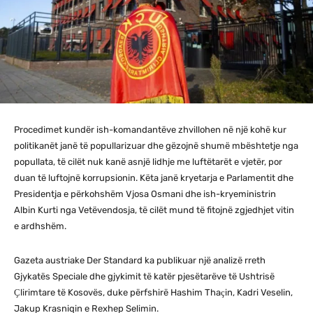
Procedimet kundër ish-komandantëve zhvillohen në një kohë kur
politikanët janë të popullarizuar dhe gëzojnë shumë mbështetje nga
popullata, të cilët nuk kanë asnjë lidhje me luftëtarët e vjetër, por
duan të luftojnë korrupsionin. Këta janë kryetarja e Parlamentit dhe
Presidentja e përkohshëm Vjosa Osmani dhe ish-kryeministrin
Albin Kurti nga Vetëvendosja, të cilët mund të fitojnë zgjedhjet vitin
e ardhshëm.
Gazeta austriake Der Standard ka publikuar një analizë rreth
Gjykatës Speciale dhe gjykimit të katër pjesëtarëve të Ushtrisë
Ҫlirimtare të Kosovës, duke përfshirë Hashim Thaҫin, Kadri Veselin,
Jakup Krasniqin e Rexhep Selimin.