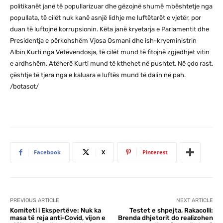
politikanët janë të popullarizuar dhe gëzojnë shumë mbështetje nga
popullata, të cilët nuk kanë asnjë lidhje me luftëtarët e vjetër, por
duan të luftojnë korrupsionin. Këta janë kryetarja e Parlamentit dhe
Presidentja e përkohshëm Vjosa Osmani dhe ish-kryeministrin
Albin Kurti nga Vetëvendosja, të cilët mund të fitojnë zgjedhjet vitin
e ardhshëm. Atëherë Kurti mund të kthehet në pushtet. Në çdo rast,
çështje të tjera nga e kaluara e luftës mund të dalin në pah.
/botasot/
Facebook
X
Pinterest
PREVIOUS ARTICLE
NEXT ARTICLE
Komiteti i Ekspertëve: Nuk ka
Testet e shpejta, Rakacolli:
masa të reja anti-Covid, vijon e
Brenda dhjetorit do realizohen