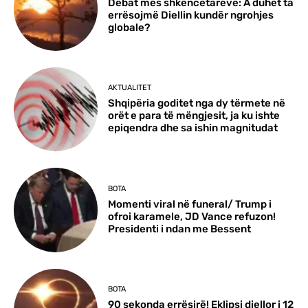
Debat mes shkencëtarëve: A duhet ta
errësojmë Diellin kundër ngrohjes
globale?
AKTUALITET
Shqipëria goditet nga dy tërmete në
orët e para të mëngjesit, ja ku ishte
epiqendra dhe sa ishin magnitudat
BOTA
Momenti viral në funeral/ Trump i
ofroi karamele, JD Vance refuzon!
Presidenti i ndan me Bessent
BOTA
90 sekonda errësirë! Eklipsi diellor i 12