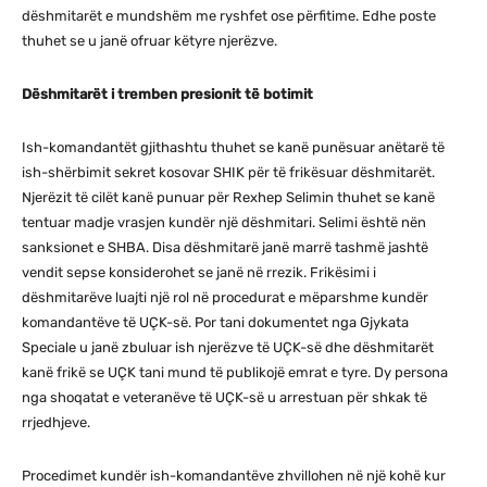
dëshmitarët e mundshëm me ryshfet ose përfitime. Edhe poste
thuhet se u janë ofruar këtyre njerëzve.
Dëshmitarët i tremben presionit të botimit
Ish-komandantët gjithashtu thuhet se kanë punësuar anëtarë të
ish-shërbimit sekret kosovar SHIK për të frikësuar dëshmitarët.
Njerëzit të cilët kanë punuar për Rexhep Selimin thuhet se kanë
tentuar madje vrasjen kundër një dëshmitari. Selimi është nën
sanksionet e SHBA. Disa dëshmitarë janë marrë tashmë jashtë
vendit sepse konsiderohet se janë në rrezik. Frikësimi i
dëshmitarëve luajti një rol në procedurat e mëparshme kundër
komandantëve të UÇK-së. Por tani dokumentet nga Gjykata
Speciale u janë zbuluar ish njerëzve të UÇK-së dhe dëshmitarët
kanë frikë se UÇK tani mund të publikojë emrat e tyre. Dy persona
nga shoqatat e veteranëve të UÇK-së u arrestuan për shkak të
rrjedhjeve.
Procedimet kundër ish-komandantëve zhvillohen në një kohë kur