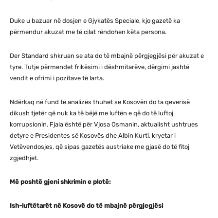
Duke u bazuar në dosjen e Gjykatës Speciale, kjo gazetë ka
përmendur akuzat me të cilat rëndohen këta persona.
Der Standard shkruan se ata do të mbajnë përgjegjësi për akuzat e
tyre. Tutje përmendet frikësimi i dëshmitarëve, dërgimi jashtë
vendit e ofrimi i pozitave të larta.
Ndërkaq në fund të analizës thuhet se Kosovën do ta qeverisë
dikush tjetër që nuk ka të bëjë me luftën e që do të luftoj
korrupsionin. Fjala është për Vjosa Osmanin, aktualisht ushtrues
detyre e Presidentes së Kosovës dhe Albin Kurti, kryetar i
Vetëvendosjes, që sipas gazetës austriake me gjasë do të fitoj
zgjedhjet.
Më poshtë gjeni shkrimin e plotë:
Ish-luftëtarët në Kosovë do të mbajnë përgjegjësi