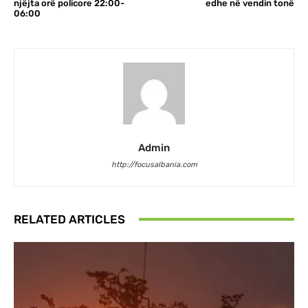
njëjta orë policore 22:00-
edhe në vendin tonë
06:00
Admin
http://focusalbania.com
RELATED ARTICLES