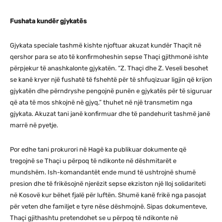
Fushata kundër gjykatës
Gjykata speciale tashmë kishte njoftuar akuzat kundër Thaçit në
qershor para se ato të konfirmoheshin sepse Thaçi gjithmonë ishte
përpjekur të anashkalonte gjykatën. “Z. Thaçi dhe Z. Veseli besohet
se kanë kryer një fushatë të fshehtë për të shfuqizuar ligjin që krijon
gjykatën dhe përndryshe pengojnë punën e gjykatës për të siguruar
që ata të mos shkojnë në gjyq,” thuhet në një transmetim nga
gjykata. Akuzat tani janë konfirmuar dhe të pandehurit tashmë janë
marrë në pyetje.
Por edhe tani prokurori në Hagë ka publikuar dokumente që
tregojnë se Thaçi u përpoq të ndikonte në dëshmitarët e
mundshëm. Ish-komandantët ende mund të ushtrojnë shumë
presion dhe të frikësojnë njerëzit sepse ekziston një lloj solidariteti
në Kosovë kur bëhet fjalë për luftën. Shumë kanë frikë nga pasojat
për veten dhe familjet e tyre nëse dëshmojnë. Sipas dokumenteve,
Thaçi gjithashtu pretendohet se u përpoq të ndikonte në