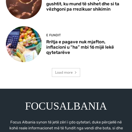
gushtit, ku mund të shihet dhe si ta
vëzhgoni pa rrezikuar shikimin
E FUNDIT
Rritja e pagave nuk mjafton,
inflacioni u “ha” mbi 16 mijë lekë
qytetarëve
Load more
FOCUSALBANIA
Focus Albania synon të jetë zëri i çdo qytetari, duke përcjellë në
kohë reale informacionet më të fundit nga vendi dhe bota, si dhe