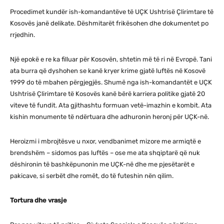
Procedimet kundër ish-komandantëve të UÇK Ushtrisë Çlirimtare të
Kosovës janë delikate. Dëshmitarët frikësohen dhe dokumentet po
rrjedhin.
Një epokë e re ka filluar për Kosovën, shtetin më të ri në Evropë. Tani
ata burra që dyshohen se kanë kryer krime gjatë luftës në Kosovë
1999 do të mbahen përgjegjës. Shumë nga ish-komandantët e UÇK
Ushtrisë Çlirimtare të Kosovës kanë bërë karriera politike gjatë 20
viteve të fundit. Ata gjithashtu formuan vetë-imazhin e kombit. Ata
kishin monumente të ndërtuara dhe adhuronin heronj për UÇK-në.
Heroizmi i mbrojtësve u nxor, vendbanimet mizore me armiqtë e
brendshëm – sidomos pas luftës – ose me ata shqiptarë që nuk
dëshironin të bashkëpunonin me UÇK-në dhe me pjesëtarët e
pakicave, si serbët dhe romët, do të futeshin nën qilim.
Tortura dhe vrasje