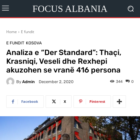
FOCUS ALBANIA
Home
E fundit
E FUNDIT
KOSOVA
Analiza e “Der Standard”: Thaçi,
Krasniqi, Veseli dhe Rexhepi
akuzohen se vranë 416 persona
By
Admin
344
0
December 2, 2020
Facebook
X
Pinterest