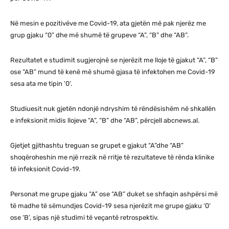
Në mesin e pozitivëve me Covid-19, ata gjetën më pak njerëz me
grup gjaku “0” dhe më shumë të grupeve “A”, “B” dhe “AB”.
Rezultatet e studimit sugjerojnë se njerëzit me lloje të gjakut “A”, “B”
ose “AB” mund të kenë më shumë gjasa të infektohen me Covid-19
sesa ata me tipin ‘0’.
Studiuesit nuk gjetën ndonjë ndryshim të rëndësishëm në shkallën
e infeksionit midis llojeve “A”, “B” dhe “AB”, përcjell abcnews.al.
Gjetjet gjithashtu treguan se grupet e gjakut “A”dhe “AB”
shoqëroheshin me një rrezik në rritje të rezultateve të rënda klinike
të infeksionit Covid-19.
Personat me grupe gjaku “A” ose “AB” duket se shfaqin ashpërsi më
të madhe të sëmundjes Covid-19 sesa njerëzit me grupe gjaku ‘0’
ose ‘B’, sipas një studimi të veçantë retrospektiv.