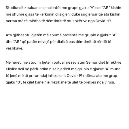
Studiuesit zbuluan se pacientët me grupe gjaku “A” ose “AB” kishin
më shumë gjasa të kërkonin oksigjen, duke sugjeruar që ata kishin
norma më të mëdha të dëmtimit të mushkërive nga Covid-19.
Ata gjithashtu gjetën më shumë pacientë me grupin e gjakut “A”
dhe “AB” që patën nevojë për dializë pas dëmtimit të rëndë të
veshkave.
Më herët, një studim tjetër i botuar në revistën Sëmundjet Infektive
Klinike doli në përfundimin se njerëzit me grupin e gjakut “A” mund
të jenë më të prirur ndaj infeksionit Covid-19 ndërsa ata me grup
gjaku “0”, të cilët kanë një rrezik më të ulët të prekjes nga virusi.
Facebook
X
Pinterest
WhatsA