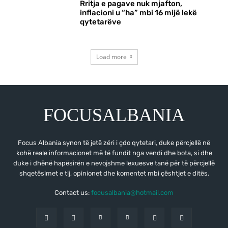
Rritja e pagave nuk mjafton,
inflacioni u “ha” mbi 16 mijë lekë
qytetarëve
Load more
FOCUSALBANIA
Focus Albania synon të jetë zëri i çdo qytetari, duke përcjellë në
kohë reale informacionet më të fundit nga vendi dhe bota, si dhe
duke i dhënë hapësirën e nevojshme lexuesve tanë për të përcjellë
shqetësimet e tij, opinionet dhe komentet mbi çështjet e ditës.
Contact us:
focusalbania@hotmail.com