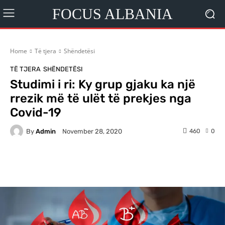
FOCUS ALBANIA
Home
Të tjera
Shëndetësi
TË TJERA
SHËNDETËSI
Studimi i ri: Ky grup gjaku ka një
rrezik më të ulët të prekjes nga
Covid-19
By
Admin
460
0
November 28, 2020
Facebook
X
Pinterest
WhatsA