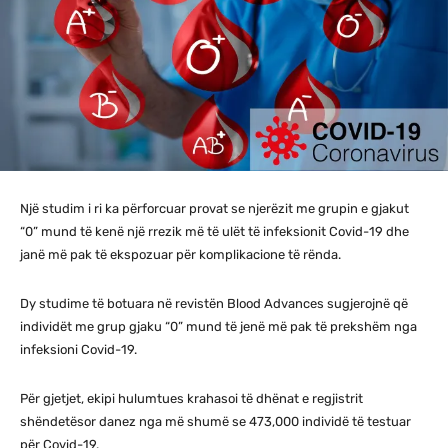
Një studim i ri ka përforcuar provat se njerëzit me grupin e gjakut
“0” mund të kenë një rrezik më të ulët të infeksionit Covid-19 dhe
janë më pak të ekspozuar për komplikacione të rënda.
Dy studime të botuara në revistën Blood Advances sugjerojnë që
individët me grup gjaku “0” mund të jenë më pak të prekshëm nga
infeksioni Covid-19.
Për gjetjet, ekipi hulumtues krahasoi të dhënat e regjistrit
shëndetësor danez nga më shumë se 473,000 individë të testuar
për Covid-19.