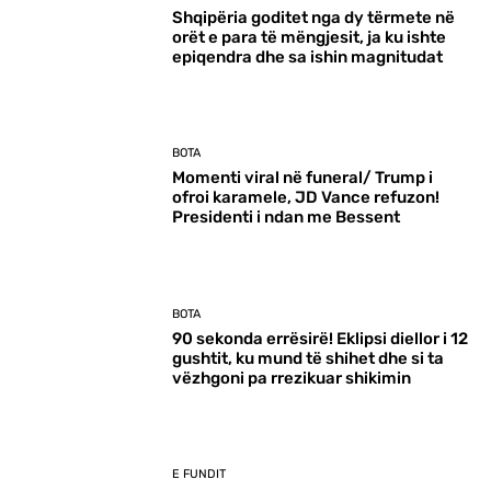
Shqipëria goditet nga dy tërmete në
orët e para të mëngjesit, ja ku ishte
epiqendra dhe sa ishin magnitudat
BOTA
Momenti viral në funeral/ Trump i
ofroi karamele, JD Vance refuzon!
Presidenti i ndan me Bessent
BOTA
90 sekonda errësirë! Eklipsi diellor i 12
gushtit, ku mund të shihet dhe si ta
vëzhgoni pa rrezikuar shikimin
E FUNDIT