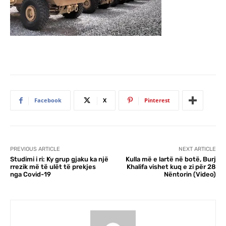
Facebook
X
Pinterest
PREVIOUS ARTICLE
NEXT ARTICLE
Studimi i ri: Ky grup gjaku ka një
Kulla më e lartë në botë, Burj
rrezik më të ulët të prekjes
Khalifa vishet kuq e zi për 28
nga Covid-19
Nëntorin (Video)