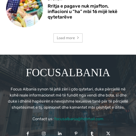
Rritja e pagave nuk mjafton,
inflacioni u “ha” mbi 16 mijë lekë
qytetarëve
Load more
FOCUSALBANIA
Focus Albania synon të jetë zëri i çdo qytetari, duke përcjellë në
kohë reale informacionet më të fundit nga vendi dhe bota, si dhe
duke i dhënë hapësirën e nevojshme lexuesve tanë për të përcjellë
shqetësimet e tij, opinionet dhe komentet mbi çështjet e ditës.
Contact us:
focusalbania@hotmail.com