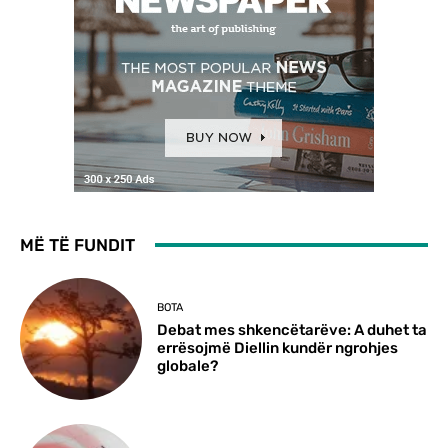
MË TË FUNDIT
BOTA
Debat mes shkencëtarëve: A duhet ta
errësojmë Diellin kundër ngrohjes
globale?