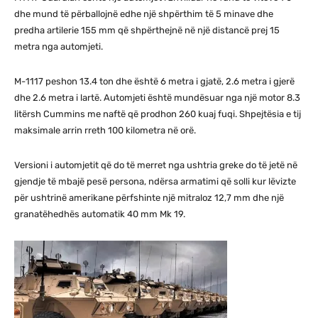
dhe mund të përballojnë edhe një shpërthim të 5 minave dhe
predha artilerie 155 mm që shpërthejnë në një distancë prej 15
metra nga automjeti.
M-1117 peshon 13.4 ton dhe është 6 metra i gjatë, 2.6 metra i gjerë
dhe 2.6 metra i lartë. Automjeti është mundësuar nga një motor 8.3
litërsh Cummins me naftë që prodhon 260 kuaj fuqi. Shpejtësia e tij
maksimale arrin rreth 100 kilometra në orë.
Versioni i automjetit që do të merret nga ushtria greke do të jetë në
gjendje të mbajë pesë persona, ndërsa armatimi që solli kur lëvizte
për ushtrinë amerikane përfshinte një mitraloz 12,7 mm dhe një
granatëhedhës automatik 40 mm Mk 19.