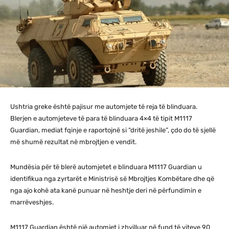
Ushtria greke është pajisur me automjete të reja të blinduara.
Blerjen e automjeteve të para të blinduara 4×4 të tipit M1117
Guardian, mediat fqinje e raportojnë si “dritë jeshile”, çdo do të sjellë
më shumë rezultat në mbrojtjen e vendit.
Mundësia për të blerë automjetet e blinduara M1117 Guardian u
identifikua nga zyrtarët e Ministrisë së Mbrojtjes Kombëtare dhe që
nga ajo kohë ata kanë punuar në heshtje deri në përfundimin e
marrëveshjes.
M1117 Guardian është një automjet i zhvilluar në fund të viteve 90