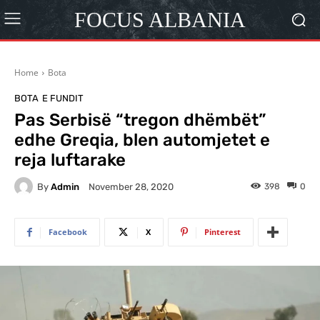
FOCUS ALBANIA
Home
Bota
BOTA
E FUNDIT
Pas Serbisë “tregon dhëmbët”
edhe Greqia, blen automjetet e
reja luftarake
By
Admin
398
0
November 28, 2020
Facebook
X
Pinterest