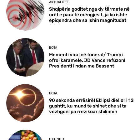
AKTUALITET
Shqipëria goditet nga dy tërmete në
orët e para të mëngjesit, ja ku ishte
epiqendra dhe sa ishin magnitudat
BOTA
Momenti viral në funeral/ Trump i
ofroi karamele, JD Vance refuzon!
Presidenti i ndan me Bessent
BOTA
90 sekonda errësirë! Eklipsi diellor i 12
gushtit, ku mund të shihet dhe si ta
vëzhgoni pa rrezikuar shikimin
E FUNDIT