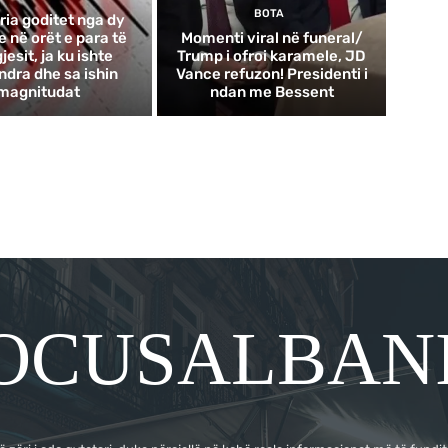
BOTA
ria goditet nga dy
 në orët e para të
Momenti viral në funeral/
esit, ja ku ishte
Trump i ofroi karamele, JD
ndra dhe sa ishin
Vance refuzon! Presidenti i
magnitudat
ndan me Bessent
OCUSALBAN