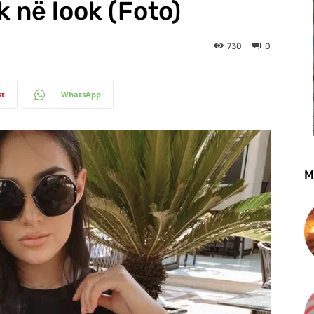
 në look (Foto)
730
0
st
WhatsApp
M