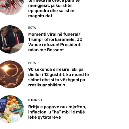
tërmete në orët e para të
mëngjesit, ja ku ishte
epiqendra dhe sa ishin
magnitudat
BOTA
Momenti viral në funeral/
Trump i ofroi karamele, JD
Vance refuzon! Presidenti i
ndan me Bessent
BOTA
90 sekonda errësirë! Eklipsi
diellor i 12 gushtit, ku mund të
shihet dhe si ta vëzhgoni pa
rrezikuar shikimin
E FUNDIT
Rritja e pagave nuk mjafton,
inflacioni u “ha” mbi 16 mijë
lekë qytetarëve