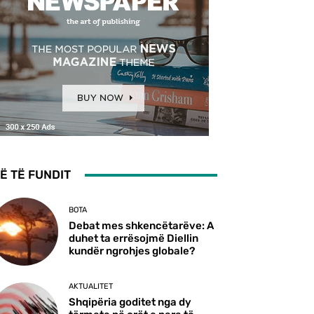
Ë TË FUNDIT
BOTA
Debat mes shkencëtarëve: A
duhet ta errësojmë Diellin
kundër ngrohjes globale?
AKTUALITET
Shqipëria goditet nga dy