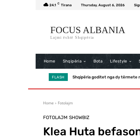
C
24.1
Tirana
Thursday, August 6, 2026
Sig
FOCUS ALBANIA
Lajmi është Shqipëria
Home
Shqipëria
Bota
Lifestyle
Shqipëria goditet nga dy tërmete në
Momenti viral në funeral/ Trump
FLASH
Home
Fotolajm
FOTOLAJM
SHOWBIZ
Klea Huta befason