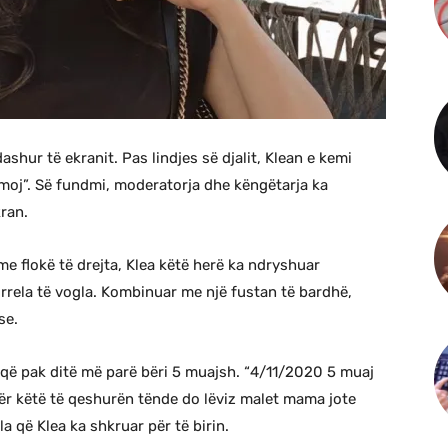
shur të ekranit. Pas lindjes së djalit, Klean e kemi
moj”. Së fundmi, moderatorja dhe këngëtarja ka
ran.
e flokë të drejta, Klea këtë herë ka ndryshuar
rrela të vogla. Kombinuar me një fustan të bardhë,
se.
, që pak ditë më parë bëri 5 muajsh. “4/11/2020 5 muaj
për këtë të qeshurën tënde do lëviz malet mama jote
bla që Klea ka shkruar për të birin.