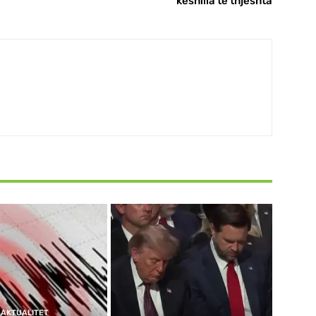
këshilla të thjeshta
AKTUALITET