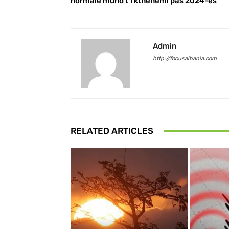
normale mund t’i kthehemi pas 2024-ës
Admin
http://focusalbania.com
RELATED ARTICLES