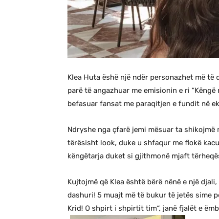
Klea Huta ëshë një ndër personazhet më të da
parë të angazhuar me emisionin e ri “Këngë 
befasuar fansat me paraqitjen e fundit në ek
Ndryshe nga çfarë jemi mësuar ta shikojmë m
tërësisht look, duke u shfaqur me flokë kacu
këngëtarja duket si gjithmonë mjaft tërheqë
Kujtojmë që Klea është bërë nënë e një djali
dashuri! 5 muajt më të bukur të jetës sime 
Krid! O shpirt i shpirtit tim“, janë fjalët e ëm