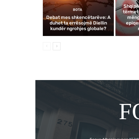
Shqipë
BOTA
tërmete
Debat mes shkencëtarëve: A
mëngj
duhet ta errësojmë Diellin
epiqe
kundër ngrohjes globale?
F