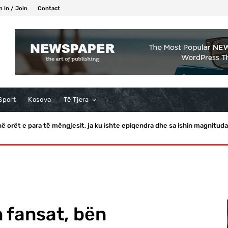
n in / Join
Contact
Sport
Kosova
Të Tjera
 orët e para të mëngjesit, ja ku ishte epiqendra dhe sa ishin magnituda
 i ofroi karamele, JD Vance refuzon! Presidenti i ndan me Bessent
 fansat, bën