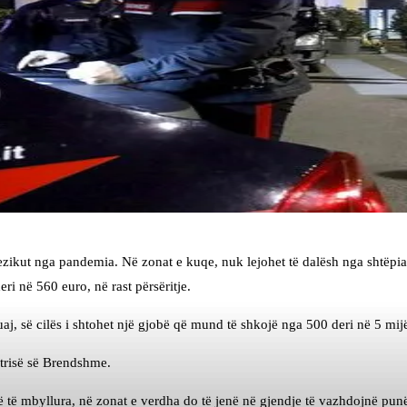
 rrezikut nga pandemia. Në zonat e kuqe, nuk lejohet të dalësh nga shtëp
i në 560 euro, në rast përsëritje.
uaj, së cilës i shtohet një gjobë që mund të shkojë nga 500 deri në 5 mij
istrisë së Brendshme.
 të mbyllura, në zonat e verdha do të jenë në gjendje të vazhdojnë punë