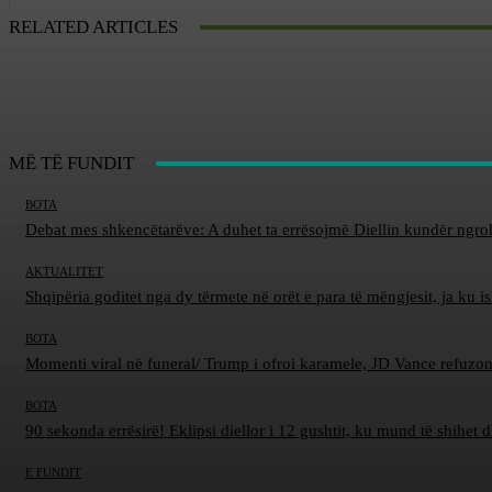
RELATED ARTICLES
MË TË FUNDIT
BOTA
Debat mes shkencëtarëve: A duhet ta errësojmë Diellin kundër ngro
AKTUALITET
Shqipëria goditet nga dy tërmete në orët e para të mëngjesit, ja ku 
BOTA
Momenti viral në funeral/ Trump i ofroi karamele, JD Vance refuzon
BOTA
90 sekonda errësirë! Eklipsi diellor i 12 gushtit, ku mund të shihet 
E FUNDIT