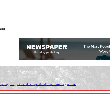
tact
Kosova
Të Tjera
Tjera
ë mëngjesit, ja ku ishte epiqendra dhe sa ishin magnitudat