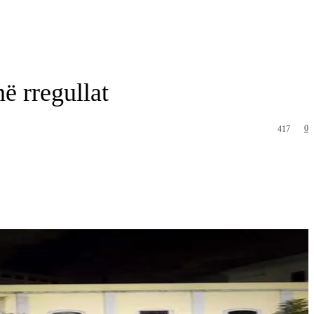
në rregullat
0
417