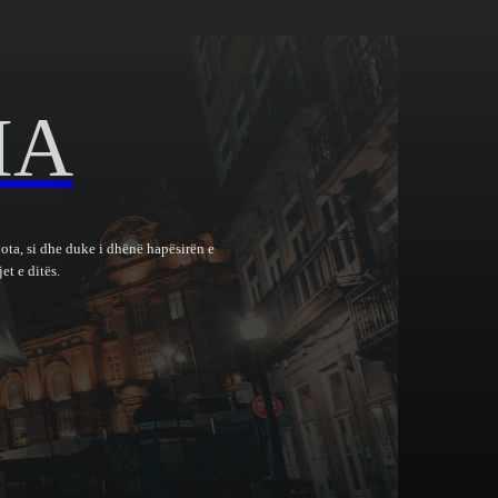
IA
bota, si dhe duke i dhënë hapësirën e
et e ditës.