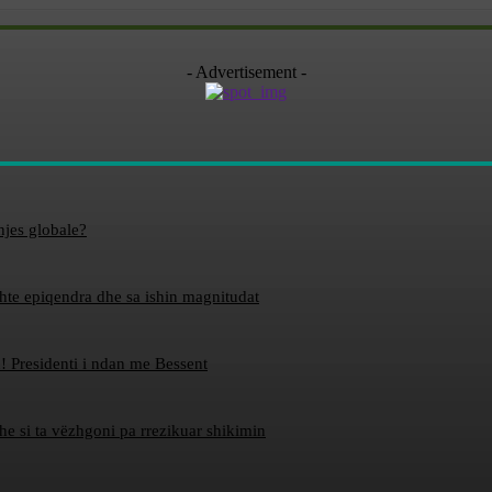
- Advertisement -
hjes globale?
ishte epiqendra dhe sa ishin magnitudat
! Presidenti i ndan me Bessent
dhe si ta vëzhgoni pa rrezikuar shikimin