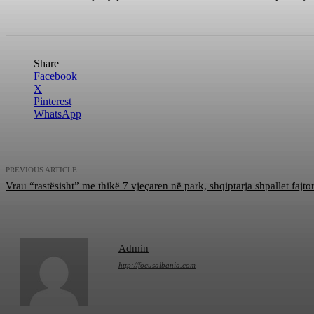
Share
Facebook
X
Pinterest
WhatsApp
PREVIOUS ARTICLE
Vrau “rastësisht” me thikë 7 vjeçaren në park, shqiptarja shpallet fajt
Admin
http://focusalbania.com