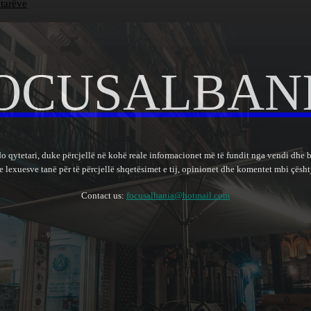
etarëve
OCUSALBAN
do qytetari, duke përcjellë në kohë reale informacionet më të fundit nga vendi dhe 
lexuesve tanë për të përcjellë shqetësimet e tij, opinionet dhe komentet mbi çështj
Contact us:
focusalbania@hotmail.com