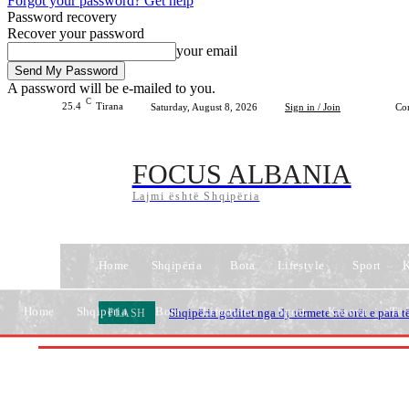
Forgot your password? Get help
Password recovery
Recover your password
your email
A password will be e-mailed to you.
C
25.4
Tirana
Saturday, August 8, 2026
Sign in / Join
Con
FOCUS ALBANIA
Lajmi është Shqipëria
Home
Shqipëria
Bota
Lifestyle
Sport
Home
Shqipëria
Bota
Lifestyle
Sport
Kosova
Të 
Shqipëria goditet nga dy tërmete në orët e para t
FLASH