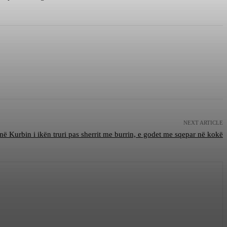
NEXT ARTICLE
në Kurbin i ikën truri pas sherrit me burrin, e godet me sqepar në kokë