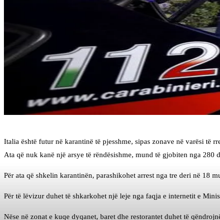
Italia është futur në karantinë të pjesshme, sipas zonave në varësi të
Ata që nuk kanë një arsye të rëndësishme, mund të gjobiten nga 280 der
Për ata që shkelin karantinën, parashikohet arrest nga tre deri në 18 m
Për të lëvizur duhet të shkarkohet një leje nga faqja e internetit e Min
Nëse në zonat e kuqe dyqanet, baret dhe restorantet duhet të qëndrojnë