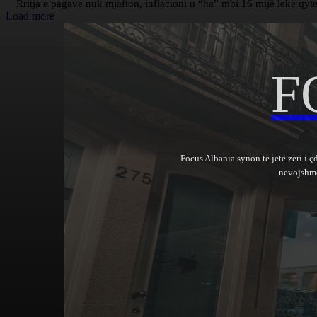
Rritja e pagave nuk mjafton, inflacioni u “ha” mbi 16 mijë lekë qyt
Load more
F
Focus Albania synon të jetë zëri i ç
nevojshme 