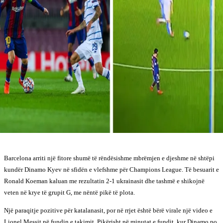
Barcelona arriti një fitore shumë të rëndësishme mbrëmjen e djeshme në shtëpi
kundër Dinamo Kyev në sfidën e vlefshme për Champions League. Të besuarit e
Ronald Koeman kaluan me rezultatin 2-1 ukrainasit dhe tashmë e shikojnë
veten në krye të grupit G, me nëntë pikë të plota.
Një paraqitje pozitive për katalanasit, por në rrjet është bërë virale një video e
Lionel Messit në fundin e takimit. Pikërisht në minutat e fundit, kur Dinamo po