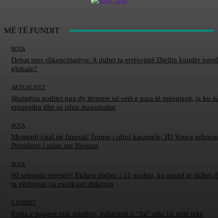
MË TË FUNDIT
BOTA
Debat mes shkencëtarëve: A duhet ta errësojmë Diellin kundër ngro
globale?
AKTUALITET
Shqipëria goditet nga dy tërmete në orët e para të mëngjesit, ja ku is
epiqendra dhe sa ishin magnitudat
BOTA
Momenti viral në funeral/ Trump i ofroi karamele, JD Vance refuzon
Presidenti i ndan me Bessent
BOTA
90 sekonda errësirë! Eklipsi diellor i 12 gushtit, ku mund të shihet d
ta vëzhgoni pa rrezikuar shikimin
E FUNDIT
Rritja e pagave nuk mjafton, inflacioni u “ha” mbi 16 mijë lekë