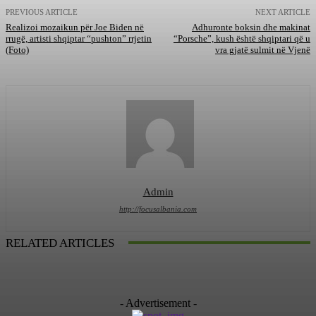
PREVIOUS ARTICLE
NEXT ARTICLE
Realizoi mozaikun për Joe Biden në
Adhuronte boksin dhe makinat
rrugë, artisti shqiptar “pushton” rrjetin
“Porsche”, kush është shqiptari që u
(Foto)
vra gjatë sulmit në Vjenë
Admin
http://focusalbania.com
RELATED ARTICLES
- Advertisement -