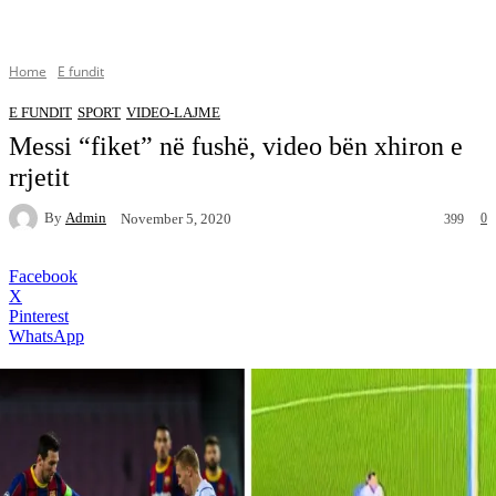
Home
E fundit
E FUNDIT
SPORT
VIDEO-LAJME
Messi “fiket” në fushë, video bën xhiron e
rrjetit
By
Admin
0
November 5, 2020
399
Facebook
X
Pinterest
WhatsApp