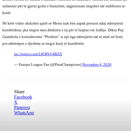
sulmonte për të gjetur golin e barazimit, argjentinasi tregohet më indiferent se
kurrë.
Në këtë video shikohet qartë se Messi nuk bën aspak presion ndaj mbrojtësit
kundërshtar, çka tregon mos dëshirën e tij për të luajtur ose lodhje. Dikur Pep
Guardiola e konsideronte “Pleshtin” si një nga mbrojtësit më të mirë në botë,
por mbrëmjen e djeshme ai tregoi krejt të kundërtën.
pic.twitter.com/L8OFbV4BZX
— Europa League Fan (@PutaChampions)
November 4, 2020
Share
Facebook
X
Pinterest
WhatsApp