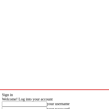
Sign in
Welcome! Log into your account
your username
your password