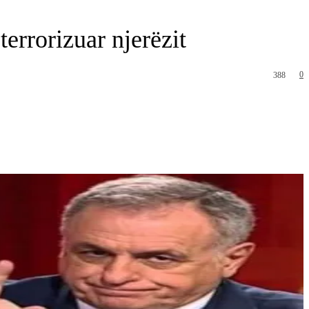
errorizuar njerëzit
0
388