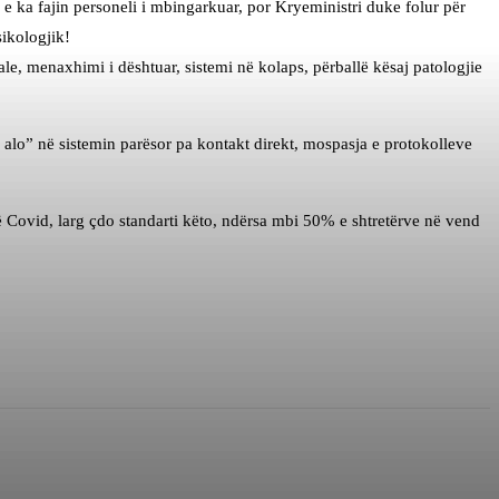
 e ka fajin personeli i mbingarkuar, por Kryeministri duke folur për
sikologjik!
e, menaxhimi i dështuar, sistemi në kolaps, përballë kësaj patologjie
lo, alo” në sistemin parësor pa kontakt direkt, mospasja e protokolleve
ntë Covid, larg çdo standarti këto, ndërsa mbi 50% e shtretërve në vend