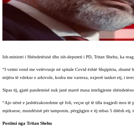
Ish-ministri i Shëndetësisë dhe ish-deputeti i PD, Tritan Shehu, ka re
“I vetmi vend me vetëvrasje në spitale Covid është Shqipëria, shumë ha
mijëra të vdekur e arkivole, kodra me varreza, nxjerrë tanket etj, i te
Sipas tij, gjatë pandemisë nuk janë marrë masa inteligjente shëndetës
“Ajo nënë e jashtëzakonshme që foli, veçse që të tilla tragjedi mos të p
mjekuese, mundësisë për tamponin, përgjigjen e tij mbas 5 ditësh etj, 
Postimi nga Tritan Shehu