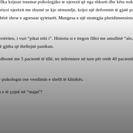
lka krijuan traumat psikologjike te njerezit që nga shkurti dhe këtu nuk
rorizoi njerëzit me shumë se kjo sëmundje, krijoi një deformim të gjatë p
ërë show e agresuar qytetarët. Mungesa e një strategjia pluridimensional
rsëriten, i vuri “pikat mbi i”. Historia si e tregon filloi me amullinë “a
ë gjitha që thellojnë panikun.
ë dhomë me 5 pacientë të tillë, tre infermiere në turn për rreth 40 pacie
psikologut ose vendimin e shefit të klinikës.
 e të çojnë në “majat”!