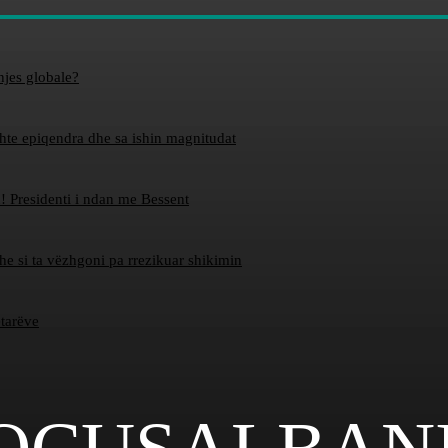
hjes globale?
ishte epiqendra dhe sa ishin magnitudat
! Presidenti i ndan me Bessent
dhe si ta vëzhgoni pa rrezikuar shikimin
etarëve