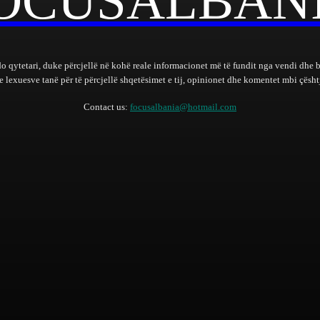
OCUSALBAN
do qytetari, duke përcjellë në kohë reale informacionet më të fundit nga vendi dhe 
lexuesve tanë për të përcjellë shqetësimet e tij, opinionet dhe komentet mbi çështj
Contact us:
focusalbania@hotmail.com