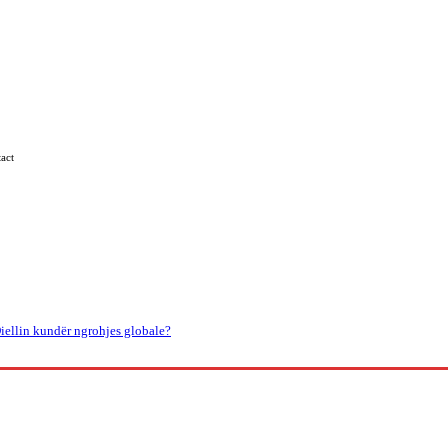
act
Kosova
Të Tjera
iellin kundër ngrohjes globale?