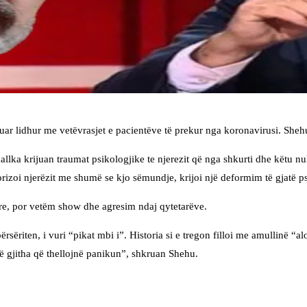
aguar lidhur me vetëvrasjet e pacientëve të prekur nga koronavirusi. She
llka krijuan traumat psikologjike te njerezit që nga shkurti dhe këtu nu
rrorizoi njerëzit me shumë se kjo sëmundje, krijoi një deformim të gjatë 
ore, por vetëm show dhe agresim ndaj qytetarëve.
ërsëriten, i vuri “pikat mbi i”. Historia si e tregon filloi me amullinë “
të gjitha që thellojnë panikun”, shkruan Shehu.