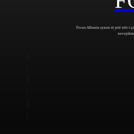
F
Focus Albania synon të jetë zëri i ç
nevojshme 