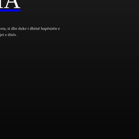
IA
bota, si dhe duke i dhënë hapësirën e
et e ditës.