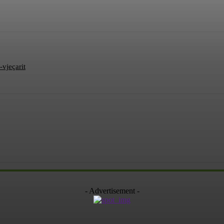
-vjeçarit
- Advertisement -