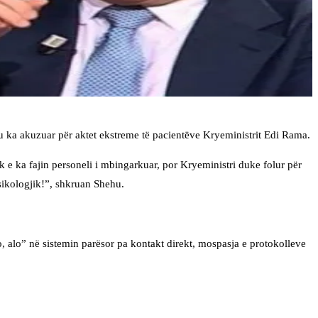
hu ka akuzuar për aktet ekstreme të pacientëve Kryeministrit Edi Rama.
k e ka fajin personeli i mbingarkuar, por Kryeministri duke folur për
psikologjik!”, shkruan Shehu.
alo, alo” në sistemin parësor pa kontakt direkt, mospasja e protokolleve