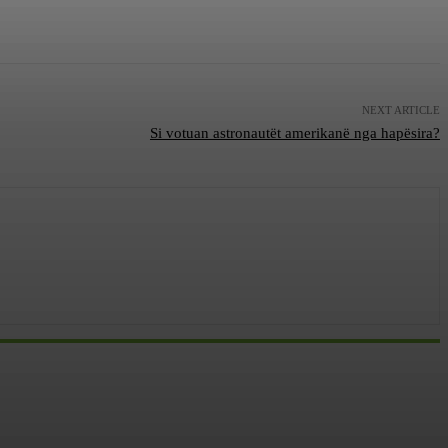
NEXT ARTICLE
Si votuan astronautët amerikanë nga hapësira?