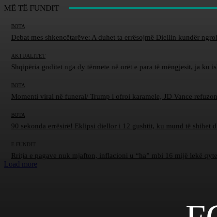
MË TË FUNDIT
BOTA
Debat mes shkencëtarëve: A duhet ta errësojmë Diellin kundër ngro
AKTUALITET
Shqipëria goditet nga dy tërmete në orët e para të mëngjesit, ja ku 
BOTA
Momenti viral në funeral/ Trump i ofroi karamele, JD Vance refuzon
BOTA
90 sekonda errësirë! Eklipsi diellor i 12 gushtit, ku mund të shihet 
E FUNDIT
Rritja e pagave nuk mjafton, inflacioni u “ha” mbi 16 mijë lekë qyt
Load more