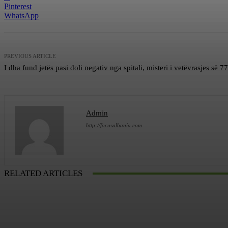
Pinterest
WhatsApp
PREVIOUS ARTICLE
I dha fund jetës pasi doli negativ nga spitali, misteri i vetëvrasjes së 77
Admin
http://focusalbania.com
RELATED ARTICLES