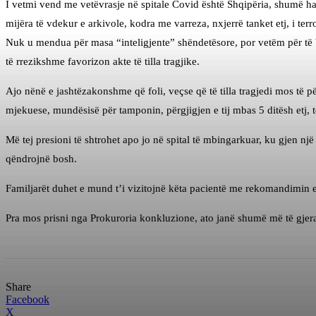
I vetmi vend me vetëvrasje në spitale Covid është Shqipëria, shumë hal
mijëra të vdekur e arkivole, kodra me varreza, nxjerrë tanket etj, i ter
Nuk u mendua për masa “inteligjente” shëndetësore, por vetëm për të b
të rrezikshme favorizon akte të tilla tragjike.
Ajo nënë e jashtëzakonshme që foli, veçse që të tilla tragjedi mos të pë
mjekuese, mundësisë për tamponin, përgjigjen e tij mbas 5 ditësh etj, t
Më tej presioni të shtrohet apo jo në spital të mbingarkuar, ku gjen nj
qëndrojnë bosh.
Familjarët duhet e mund t’i vizitojnë këta pacientë me rekomandimin e 
Pra mos prisni nga Prokuroria konkluzione, ato janë shumë më të gjera
Share
Facebook
X