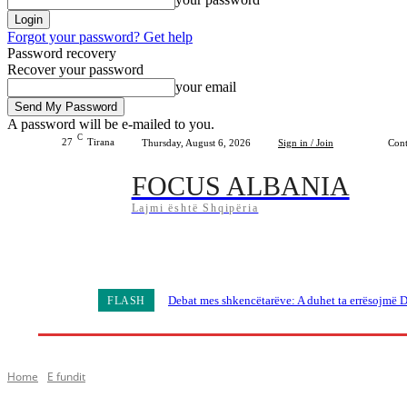
Forgot your password? Get help
Password recovery
Recover your password
your email
A password will be e-mailed to you.
C
27
Tirana
Thursday, August 6, 2026
Sign in / Join
Cont
FOCUS ALBANIA
Lajmi është Shqipëria
Home
Shqipëria
Bota
Lifestyle
Sport
Debat mes shkencëtarëve: A duhet ta errësojmë D
FLASH
Home
E fundit