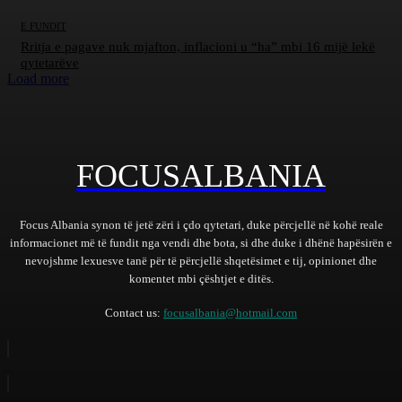
E FUNDIT
Rritja e pagave nuk mjafton, inflacioni u “ha” mbi 16 mijë lekë
qytetarëve
Load more
FOCUSALBANIA
Focus Albania synon të jetë zëri i çdo qytetari, duke përcjellë në kohë reale
informacionet më të fundit nga vendi dhe bota, si dhe duke i dhënë hapësirën e
nevojshme lexuesve tanë për të përcjellë shqetësimet e tij, opinionet dhe
komentet mbi çështjet e ditës.
Contact us:
focusalbania@hotmail.com