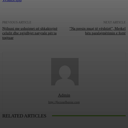
PREVIOUS ARTICLE
NEXT ARTICLE
Njihuni me ushqimet që shkaktojnë
“Na presin muaj të vështirë”, Merkel
celulit dhe zgjidhjet natyrale për ta
bën paralajmërimin e fortë
trajtuar
Admin
http://focusalbania.com
RELATED ARTICLES