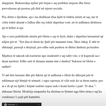
shqiptare. Bukuroshja njihet për linjat e saj perfekte trupore dhe fotot
provokuese që poston çdi ditë në rrjetet sociale.
Por, ditën e djeshme, ajo i ka dedikuar disa fjalë të ëmbla nënës së saj, me të
cilën është shumë e lidhur dhe siç është shprehur vetë, në të ardhmen dëshiron
që të bëhet si ajo.
Ajo e uroi publikisht nënën për librin e saj të dytë, duke i shprehur krenarinë që
ndjen për të. “Sot dua të them dy fjalë për mamanë time, Xhoi Jakaj. E aftë të
shkruajë, punojë e drejtojë, por edhe nuk pushon së dhëni dashuri pa kushte.
Mjafton të takosh ish-nxënësit apo studentët e saj ndër vite, e të kuptosh sa e
duan njerëzit. Edhe unë të duaaaa mama ime e dashur! Suksese në librin e
radhës!
Ti më bën krenare dhe për faktin që të ardhurat e librit do shkojnë për të
ndihmuar një fëmijë të sëmurë, i sapo operuar, të cilit nuk do ia them emrin, por
ai e di që ne fjalët i bëjmë realitet sepse nuk e kemi herën e parë. Të dua.”-
shkruan Oriola. Modelja simpatike ka zbuluar se fitimet nga libri nëna e saj ka
vendosur t’i çojë për bamirësi.