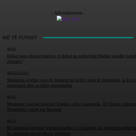
- Advertisement -
MË TË FUNDIT
BOTA
Debat mes shkencëtarëve: A duhet ta errësojmë Diellin kundër ngro
globale?
AKTUALITET
Shqipëria goditet nga dy tërmete në orët e para të mëngjesit, ja ku is
epiqendra dhe sa ishin magnitudat
BOTA
Momenti viral në funeral/ Trump i ofroi karamele, JD Vance refuzon
Presidenti i ndan me Bessent
BOTA
90 sekonda errësirë! Eklipsi diellor i 12 gushtit, ku mund të shihet d
ta vëzhgoni pa rrezikuar shikimin