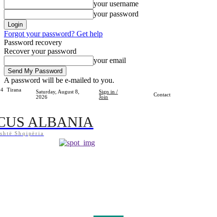
your username
your password
Forgot your password? Get help
Password recovery
Recover your password
your email
A password will be e-mailed to you.
.4
Tirana
Saturday, August 8,
Sign in /
Contact
2026
Join
CUS ALBANIA
shtë Shqipëria
Home
Shqipëria
Bota
Lifestyle
Sport
Kosova
Të Tjera