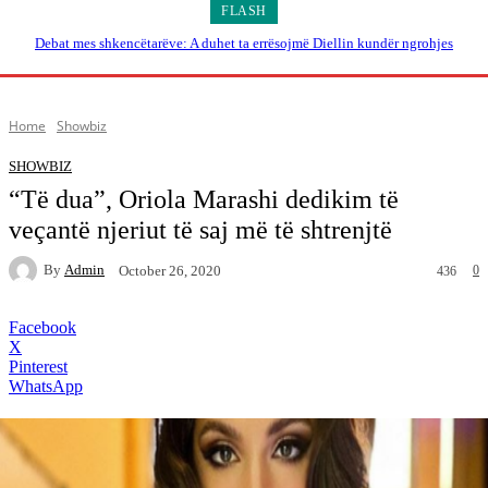
FLASH
Debat mes shkencëtarëve: A duhet ta errësojmë Diellin kundër ngrohjes
globale?
Home
Showbiz
SHOWBIZ
“Të dua”, Oriola Marashi dedikim të
veçantë njeriut të saj më të shtrenjtë
By
Admin
0
October 26, 2020
436
Facebook
X
Pinterest
WhatsApp