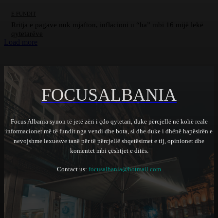
E FUNDIT
Rritja e pagave nuk mjafton, inflacioni u “ha” mbi 16 mijë lekë
qytetarëve
Load more
FOCUSALBANIA
Focus Albania synon të jetë zëri i çdo qytetari, duke përcjellë në kohë reale
informacionet më të fundit nga vendi dhe bota, si dhe duke i dhënë hapësirën e
nevojshme lexuesve tanë për të përcjellë shqetësimet e tij, opinionet dhe
komentet mbi çështjet e ditës.
Contact us:
focusalbania@hotmail.com