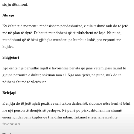
siç ju dëshironi.
Akrepi
Ky është një moment i rëndësishëm për dashurinë, e cila tashmë nuk do të jetë
më në plan të dytë. Duhet të mundoheni që të riktheheni në lojë. Në punë,
mundohuni që të bëni gjithçka mundeni pa humbur kohë, por veproni me
kujdes.
Shigjetari
Kjo është një periudhë mjaft e favorshme për ata që janë vetëm, pasi mund të
gjejnë personin e duhur, shkruan noa.al. Nga ana tjetër, në punë, nuk do të
ndiheni shumë të vlerësuar.
Bricjapi
E enjtja do të jetë mjaft pozitive sa i takon dashurisë, sidomos nëse keni të bëni
me një person të shenjës së peshqve. Në punë po përkushtoheni me shumë
energji, ndaj bëni kujdes që t’ia dilni mban. Takimet e reja janë mjaft të
favorizuara.