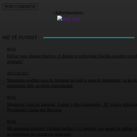
- Advertisement -
MË TË FUNDIT
BOTA
Debat mes shkencëtarëve: A duhet ta errësojmë Diellin kundër ngro
globale?
AKTUALITET
Shqipëria goditet nga dy tërmete në orët e para të mëngjesit, ja ku is
epiqendra dhe sa ishin magnitudat
BOTA
Momenti viral në funeral/ Trump i ofroi karamele, JD Vance refuzon
Presidenti i ndan me Bessent
BOTA
90 sekonda errësirë! Eklipsi diellor i 12 gushtit, ku mund të shihet d
ta vëzhgoni pa rrezikuar shikimin