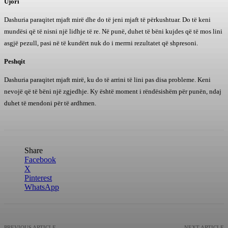
Ujori
Dashuria paraqitet mjaft mirë dhe do të jeni mjaft të përkushtuar. Do të keni
mundësi që të nisni një lidhje të re. Në punë, duhet të bëni kujdes që të mos lini
asgjë pezull, pasi në të kundërt nuk do i merrni rezultatet që shpresoni.
Peshqit
Dashuria paraqitet mjaft mirë, ku do të arrini të lini pas disa probleme. Keni
nevojë që të bëni një zgjedhje. Ky është moment i rëndësishëm për punën, ndaj
duhet të mendoni për të ardhmen.
Share
Facebook
X
Pinterest
WhatsApp
PREVIOUS ARTICLE
NEXT ARTICLE