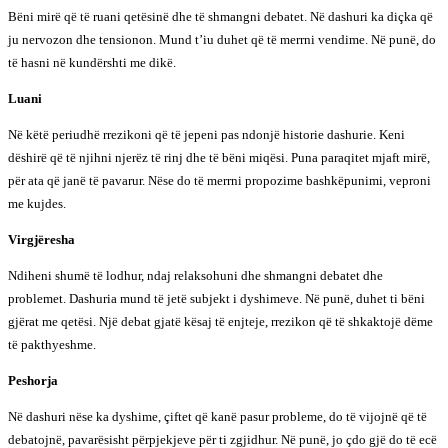
Bëni mirë që të ruani qetësinë dhe të shmangni debatet. Në dashuri ka diçka që
ju nervozon dhe tensionon. Mund t’iu duhet që të merrni vendime. Në punë, do
të hasni në kundërshti me dikë.
Luani
Në këtë periudhë rrezikoni që të jepeni pas ndonjë historie dashurie. Keni
dëshirë që të njihni njerëz të rinj dhe të bëni miqësi. Puna paraqitet mjaft mirë,
për ata që janë të pavarur. Nëse do të merrni propozime bashkëpunimi, veproni
me kujdes.
Virgjëresha
Ndiheni shumë të lodhur, ndaj relaksohuni dhe shmangni debatet dhe
problemet. Dashuria mund të jetë subjekt i dyshimeve. Në punë, duhet ti bëni
gjërat me qetësi. Një debat gjatë kësaj të enjteje, rrezikon që të shkaktojë dëme
të pakthyeshme.
Peshorja
Në dashuri nëse ka dyshime, çiftet që kanë pasur probleme, do të vijojnë që të
debatojnë, pavarësisht përpjekjeve për ti zgjidhur. Në punë, jo çdo gjë do të ecë