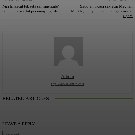
Nga financat tek jeta sentimentale/
Shoqja i nxjerr sekretin Meghan
Shenja më me fat për muajin gusht
Markle, detaje të pathëna nga martesa
e parë
Admin
http://focusalbania.com
RELATED ARTICLES
LEAVE A REPLY
Comment: