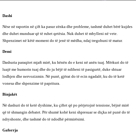
Dashi
Nëse në raportin në çift ka pasur zënka dhe probleme, tashmë duhet bërë kujdes
dhe duhet munduar që të ruhet qetësia. Nuk duhet të mbylleni në vete.
Shpenzimet në këtë moment do të jenë të mëdha, ndaj tregohuni të matur.
Demi
Dashuria paraqitet mjaft mirë, ku hënën do e keni në anën tuaj. Mërkuri do të
luajë me humorin tuaj dhe do ju bëjë të ndiheni të pasigurtë, duke shtuar
lodhjen dhe nervozizmin. Në punë, gjërat do të ecin ngadalë, ku do të ketë
vonesa dhe shpenzime të papritura.
Binjakët
Në dashuri do të ketë dyshime, ku çiftet që po përjetojnë tensione, bëjnë mirë
që të shmangin debatet. Për shumë kohë keni shpresuar se diçka në punë do të
ndryshonte, dhe tashmë do të ndodhë përmirësimi.
Gaforrja