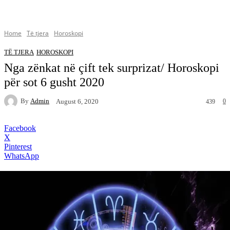
Home
Të tjera
Horoskopi
TË TJERA
HOROSKOPI
Nga zënkat në çift tek surprizat/ Horoskopi
për sot 6 gusht 2020
By
Admin
0
August 6, 2020
439
Facebook
X
Pinterest
WhatsApp