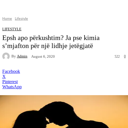
Home
Lifestyle
LIFESTYLE
Epsh apo përkushtim? Ja pse kimia
s’mjafton për një lidhje jetëgjatë
By
Admin
0
August 6, 2020
522
Facebook
X
Pinterest
WhatsApp