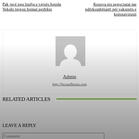
Pak javë nga lindja e vajzës Jonida
Kosova nis negociatat me
Vokshi tregon format perfekte
ndërkombëtarët për vaksinën e
koronavirusit
Admin
http://focusalbania.com
RELATED ARTICLES
LEAVE A REPLY
Comment: