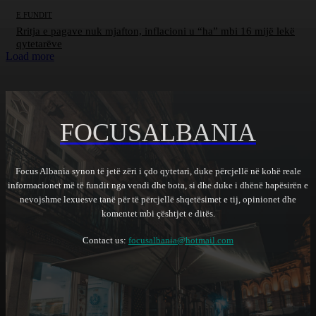
E FUNDIT
Rritja e pagave nuk mjafton, inflacioni u “ha” mbi 16 mijë lekë
qytetarëve
Load more
FOCUSALBANIA
Focus Albania synon të jetë zëri i çdo qytetari, duke përcjellë në kohë reale
informacionet më të fundit nga vendi dhe bota, si dhe duke i dhënë hapësirën e
nevojshme lexuesve tanë për të përcjellë shqetësimet e tij, opinionet dhe
komentet mbi çështjet e ditës.
Contact us:
focusalbania@hotmail.com