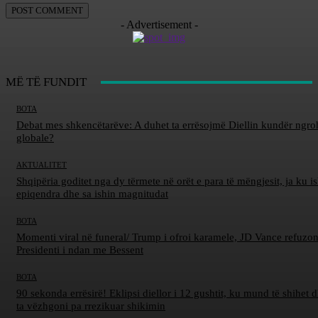
- Advertisement -
MË TË FUNDIT
BOTA
Debat mes shkencëtarëve: A duhet ta errësojmë Diellin kundër ngro
globale?
AKTUALITET
Shqipëria goditet nga dy tërmete në orët e para të mëngjesit, ja ku is
epiqendra dhe sa ishin magnitudat
BOTA
Momenti viral në funeral/ Trump i ofroi karamele, JD Vance refuzon
Presidenti i ndan me Bessent
BOTA
90 sekonda errësirë! Eklipsi diellor i 12 gushtit, ku mund të shihet d
ta vëzhgoni pa rrezikuar shikimin