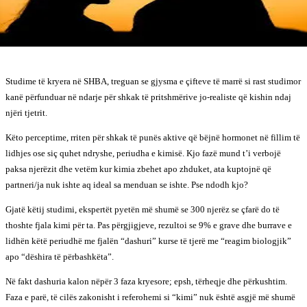
Studime të kryera në SHBA, treguan se gjysma e çifteve të marrë si rast studimor
kanë përfunduar në ndarje për shkak të pritshmërive jo-realiste që kishin ndaj
njëri tjetrit.
Këto perceptime, rriten për shkak të punës aktive që bëjnë hormonet në fillim të
lidhjes ose siç quhet ndryshe, periudha e kimisë. Kjo fazë mund t’i verbojë
paksa njerëzit dhe vetëm kur kimia zbehet apo zhduket, ata kuptojnë që
partneri/ja nuk ishte aq ideal sa menduan se ishte. Pse ndodh kjo?
Gjatë këtij studimi, ekspertët pyetën më shumë se 300 njerëz se çfarë do të
thoshte fjala kimi për ta. Pas përgjigjeve, rezultoi se 9% e grave dhe burrave e
lidhën këtë periudhë me fjalën “dashuri” kurse të tjerë me “reagim biologjik”
apo “dëshira të përbashkëta”.
Në fakt dashuria kalon nëpër 3 faza kryesore; epsh, tërheqje dhe përkushtim.
Faza e parë, të cilës zakonisht i referohemi si “kimi” nuk është asgjë më shumë