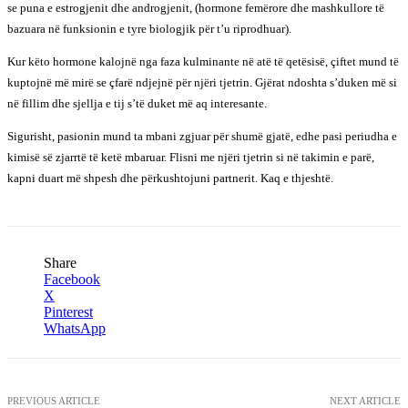
se puna e estrogjenit dhe androgjenit, (hormone femërore dhe mashkullore të
bazuara në funksionin e tyre biologjik për t’u riprodhuar).
Kur këto hormone kalojnë nga faza kulminante në atë të qetësisë, çiftet mund të
kuptojnë më mirë se çfarë ndjejnë për njëri tjetrin. Gjërat ndoshta s’duken më si
në fillim dhe sjellja e tij s’të duket më aq interesante.
Sigurisht, pasionin mund ta mbani zgjuar për shumë gjatë, edhe pasi periudha e
kimisë së zjarrtë të ketë mbaruar. Flisni me njëri tjetrin si në takimin e parë,
kapni duart më shpesh dhe përkushtojuni partnerit. Kaq e thjeshtë.
Share
Facebook
X
Pinterest
WhatsApp
PREVIOUS ARTICLE
NEXT ARTICLE