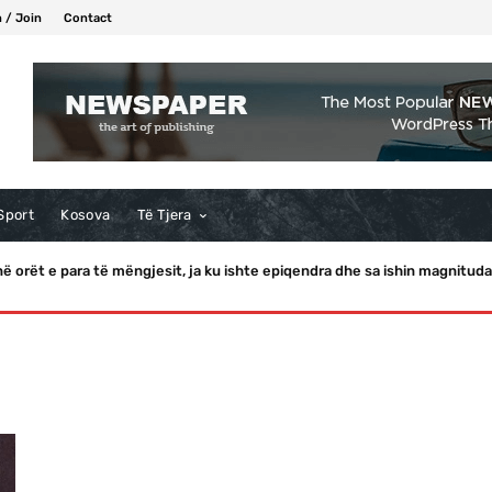
n / Join
Contact
Sport
Kosova
Të Tjera
ë orët e para të mëngjesit, ja ku ishte epiqendra dhe sa ishin magnituda