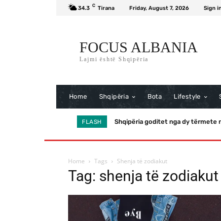
C
34.3
Tirana
Friday, August 7, 2026
Sign i
FOCUS ALBANIA
Lajmi është Shqipëria
Home
Shqipëria
Bota
Lifestyle
Shqipëria goditet nga dy tërmete n
FLASH
Home
Tags
Shenja të zodiakut
Tag: shenja të zodiakut