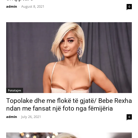
admin
-
August 8, 2021
0
Fotolajm
Topolake dhe me flokë të gjatë/ Bebe Rexha
ndan me fansat një foto nga fëmijëria
admin
-
July 26, 2021
0