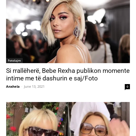
Fotolajm
Si rrallëherë, Bebe Rexha publikon momente
intime me të dashurin e saj/Foto
Anxhela
-
June 13, 2021
0