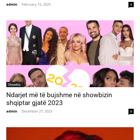
admin
-
February 15, 2025
0
Showbiz
Ndarjet më të bujshme në showbizin
shqiptar gjatë 2023
admin
-
December 27, 2023
0