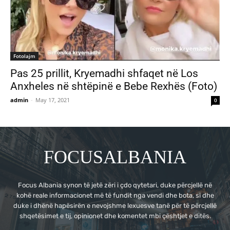
Fotolajm
Pas 25 prillit, Kryemadhi shfaqet në Los
Anxheles në shtëpinë e Bebe Rexhës (Foto)
admin
-
May 17, 2021
0
FOCUSALBANIA
Focus Albania synon të jetë zëri i çdo qytetari, duke përcjellë në
kohë reale informacionet më të fundit nga vendi dhe bota, si dhe
duke i dhënë hapësirën e nevojshme lexuesve tanë për të përcjellë
shqetësimet e tij, opinionet dhe komentet mbi çështjet e ditës.