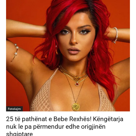
Fotolajm
25 të pathënat e Bebe Rexhës! Këngëtarja
nuk le pa përmendur edhe origjinën
shqiptare