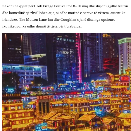
Shkoni në qytet për Cork Fringe Festival më 8–10 maj dhe shijoni gjithë teatrin
dhe komedinë që zhvillohen atje, si edhe morinë e bareve të vërteta, autentike
irlandeze: The Mutton Lane Inn dhe Coughlan’s janë disa nga opsionet
ikonike, por ka edhe shumë të tjera për t’u zbuluar.