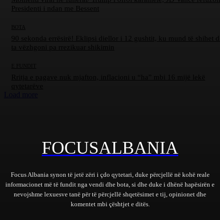
Presidenti i ndan me Bessent
BOTA
90 sekonda errësirë! Eklipsi diellor i 12 gushtit, ku mund të shihet d
ta vëzhgoni pa rrezikuar shikimin
E FUNDIT
Rritja e pagave nuk mjafton, inflacioni u “ha” mbi 16 mijë lekë
qytetarëve
Load more
FOCUSALBANIA
Focus Albania synon të jetë zëri i çdo qytetari, duke përcjellë në kohë reale
informacionet më të fundit nga vendi dhe bota, si dhe duke i dhënë hapësirën e
nevojshme lexuesve tanë për të përcjellë shqetësimet e tij, opinionet dhe
komentet mbi çështjet e ditës.