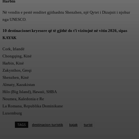
Harbin
Në vendin e pestë renditet gjithashtu Shenzhen, një Qytet i Dizajnit i njohur
nga UNESCO.
10 destinacionet kryesore që të gjithë do t’i vizitojnë në vitin 2026, sipas
KAYAK
Cork, Irlandë
Chongqing, Kinë
Harbin, Kinë
Zakynthos, Greqi
Shenzhen, Kinë
Almaty, Kazakistan
Hilo (Big Island), Hawaii, SHBA
Noumea, Kaledonia e Re
La Romana, Republika Dominikane
Luxemburg
TAGS
destinacion turistik
kajak
turist