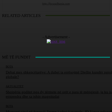
http://focusalbania.com
RELATED ARTICLES
- Advertisement -
MË TË FUNDIT
BOTA
Debat mes shkencëtarëve: A duhet ta errësojmë Diellin kundër ngro
globale?
AKTUALITET
Shqipëria goditet nga dy tërmete në orët e para të mëngjesit, ja ku is
epiqendra dhe sa ishin magnitudat
BOTA
Momenti viral në funeral/ Trump i ofroi karamele, JD Vance refuzon