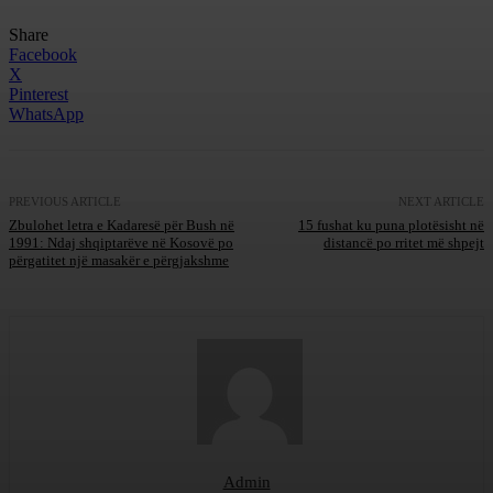
Share
Facebook
X
Pinterest
WhatsApp
PREVIOUS ARTICLE
NEXT ARTICLE
Zbulohet letra e Kadaresë për Bush në
15 fushat ku puna plotësisht në
1991: Ndaj shqiptarëve në Kosovë po
distancë po rritet më shpejt
përgatitet një masakër e përgjakshme
Admin