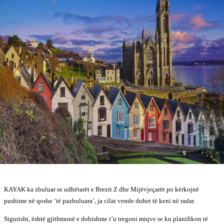
KAYAK ka zbuluar se udhëtarët e Brezit Z dhe Mijëvjeçarët po kërkojnë
pushime në qoshe ‘të pazbuluara’, ja cilat vende duhet të keni në radar.
Sigurisht, është gjithmonë e dobishme t’u tregoni miqve se ku planifikon të