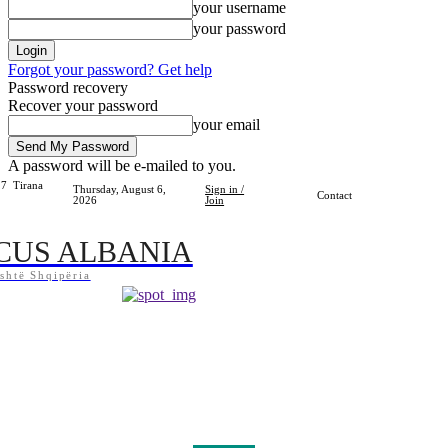
your username
your password
Forgot your password? Get help
Password recovery
Recover your password
your email
A password will be e-mailed to you.
.7
Tirana
Thursday, August 6,
Sign in /
Contact
2026
Join
CUS ALBANIA
shtë Shqipëria
Home
Shqipëria
Bota
Lifestyle
Sport
Kosova
Të Tjera