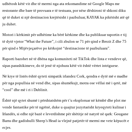
udhëtosh këtë vit dhe të merrni nga ata rekomandime në Google Maps me
restorante dhe bare të provuara e të testuara, por nëse dëshironi të shkoni diku
që të duket si një destinacion krejtësisht i pazbuluar, KAYAK ka pikërisht atë që
ju duhet.
Motori i kërkimit për udhëtime ka bërë kërkime dhe ka publikuar raportin e tij
të dytë vjetor “What the Future”, i cili zbulon se 71 për qind e Brezit Z dhe 75
për qind e Mijëvjeçarëve po kërkojnë “destinacione të pazbuluara”.
Raporti bazohet në të dhëna nga komuniteti në TikTok dhe lista e vendeve që,
sipas parashikimeve, do të jenë të njohura këtë vit është vërtet intriguese.
Në krye të listës është qyteti simpatik irlandez Cork, qendra e dytë më e madhe
për nga popullsia në vend dhe, sipas shumëkujt, motra ose vëllai më i qetë, më
“cool” dhe më i ri i Dublinit.
Është një qytet shumë i përshtatshëm për t’u eksploruar në këmbë dhe plot me
vende fantastike për të ngrënë, duke u quajtur jozyrtarisht kryeqyteti kulinar i
Irlandës, si edhe një bazë e leverdishme për shëtitje në natyrë në qark: Gougane
Barra dhe gadishulli Sheep’s Head ia vlejnë patjetër të merrni me vete këpucët e
ecjes.