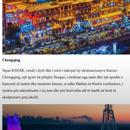
Chongqing
Sipas KAYAK, vendi i dytë dhe i tretë i takojnë dy destinacioneve kineze:
Chongqing, një qytet në pllajën Yungui, i rrethuar nga male dhe një qendër e
historisë së lashtë dhe moderne kineze, si edhe Harbin në Kinën verilindore, i
njohur për arkitekturën e tij ruse dhe për festivalin më të madh në botë të
skulpturave prej akulli.