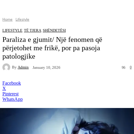
Home
Lifestyle
LIFESTYLE
TË TJERA
SHËNDETËSI
Paraliza e gjumit/ Një fenomen që
përjetohet me frikë, por pa pasoja
patologjike
By
Admin
0
January 10, 2026
96
Facebook
X
Pinterest
WhatsApp