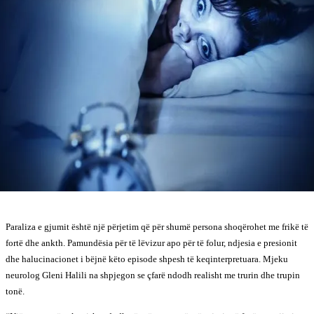
Paraliza e gjumit është një përjetim që për shumë persona shoqërohet me frikë të
fortë dhe ankth. Pamundësia për të lëvizur apo për të folur, ndjesia e presionit
dhe halucinacionet i bëjnë këto episode shpesh të keqinterpretuara. Mjeku
neurolog Gleni Halili na shpjegon se çfarë ndodh realisht me trurin dhe trupin
tonë.