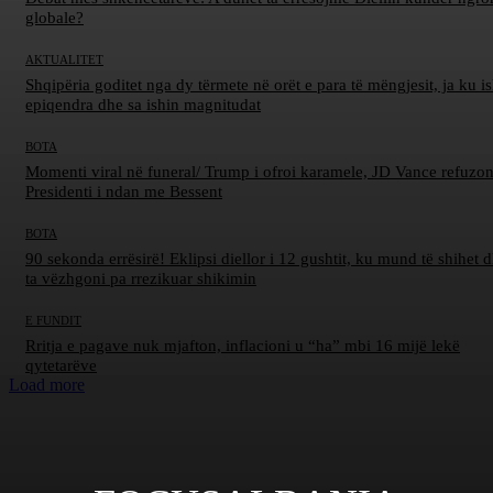
globale?
AKTUALITET
Shqipëria goditet nga dy tërmete në orët e para të mëngjesit, ja ku is
epiqendra dhe sa ishin magnitudat
BOTA
Momenti viral në funeral/ Trump i ofroi karamele, JD Vance refuzon
Presidenti i ndan me Bessent
BOTA
90 sekonda errësirë! Eklipsi diellor i 12 gushtit, ku mund të shihet d
ta vëzhgoni pa rrezikuar shikimin
E FUNDIT
Rritja e pagave nuk mjafton, inflacioni u “ha” mbi 16 mijë lekë
qytetarëve
Load more