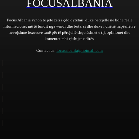
FOCUSALBANIA
Focus Albania synon të jetë zëri i çdo qytetari, duke përcjellë në kohë reale
informacionet më të fundit nga vendi dhe bota, si dhe duke i dhënë hapësirën e
nevojshme lexuesve tanë për të përcjellë shqetësimet e tij, opinionet dhe
komentet mbi çështjet e ditës.
Contact us:
focusalbania@hotmail.com