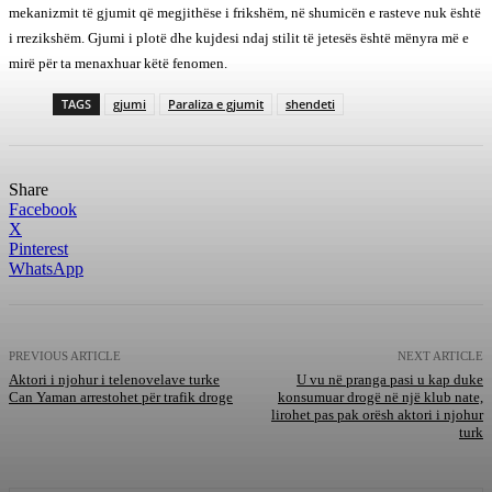
mekanizmit të gjumit që megjithëse i frikshëm, në shumicën e rasteve nuk është
i rrezikshëm. Gjumi i plotë dhe kujdesi ndaj stilit të jetesës është mënyra më e
mirë për ta menaxhuar këtë fenomen.
TAGS
gjumi
Paraliza e gjumit
shendeti
Share
Facebook
X
Pinterest
WhatsApp
PREVIOUS ARTICLE
NEXT ARTICLE
Aktori i njohur i telenovelave turke
U vu në pranga pasi u kap duke
Can Yaman arrestohet për trafik droge
konsumuar drogë në një klub nate,
lirohet pas pak orësh aktori i njohur
turk