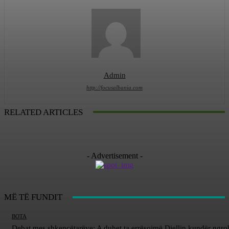
Admin
http://focusalbania.com
RELATED ARTICLES
- Advertisement -
MË TË FUNDIT
BOTA
Debat mes shkencëtarëve: A duhet ta errësojmë Diellin kundër ngro