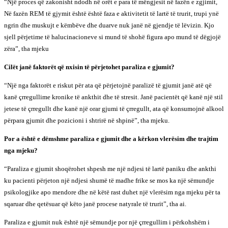
“Një proces që zakonisht ndodh në orët e para të mëngjesit në fazën e zgjimit,
Në fazën REM të gjymit është është faza e aktivitetit të lartë të trurit, trupi ynë
ngrin dhe muskujt e këmbëve dhe duarve nuk janë në gjendje të lëvizin. Kjo
sjell përjetime të halucinacioneve si mund të shohë figura apo mund të dëgjojë
zëra”, tha mjeku
Cilët janë faktorët që nxisin të përjetohet paraliza e gjumit?
“Një nga faktorët e riskut për ata që përjetojnë paralizë të gjumit janë atë që
kanë çrregullime kronike të ankthit dhe të stresit. Janë pacientët që kanë një stil
jetese të çrregullt dhe kanë një orar gjumi të çrregullt, ata që konsumojnë alkool
përpara gjumit dhe pozicioni i shtrirë në shpinë”, tha mjeku.
Por a është e dëmshme paraliza e gjumit dhe a kërkon vlerësim dhe trajtim
nga mjeku?
“Paraliza e gjumit shoqërohet shpesh me një ndjesi të lartë paniku dhe ankthi
ku pacienti përjeton një ndjesi shumë të madhe frike se mos ka një sëmundje
psikologjike apo mendore dhe në këtë rast duhet një vlerësim nga mjeku për ta
sqaruar dhe qetësuar që këto janë procese natyrale të trurit”, tha ai.
Paraliza e gjumit nuk është një sëmundje por një çrregullim i përkohshëm i