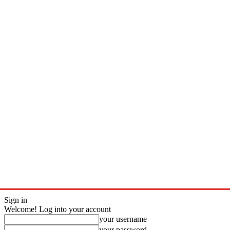
Sign in
Welcome! Log into your account
your username
your password