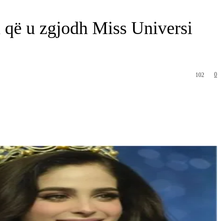
a që u zgjodh Miss Universi
0
102