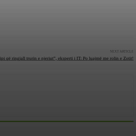
NEXT ARTICLE
që ringjall trurin e njeriut”, eksperti i IT: Po luajmë me rolin e Zotit!