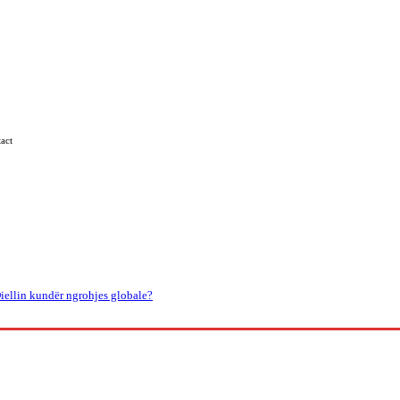
act
Kosova
Të Tjera
iellin kundër ngrohjes globale?