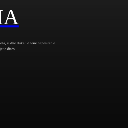
IA
bota, si dhe duke i dhënë hapësirën e
et e ditës.