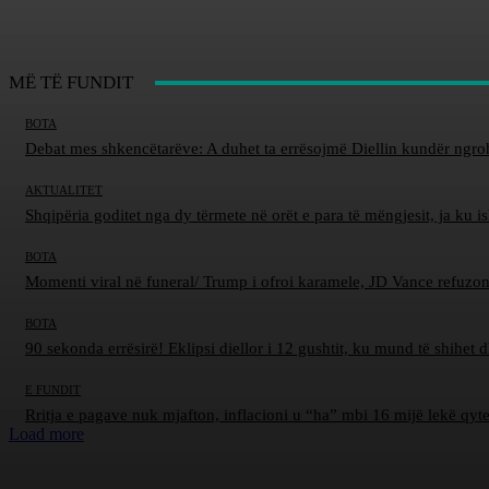
MË TË FUNDIT
BOTA
Debat mes shkencëtarëve: A duhet ta errësojmë Diellin kundër ngro
AKTUALITET
Shqipëria goditet nga dy tërmete në orët e para të mëngjesit, ja ku 
BOTA
Momenti viral në funeral/ Trump i ofroi karamele, JD Vance refuzon
BOTA
90 sekonda errësirë! Eklipsi diellor i 12 gushtit, ku mund të shihet 
E FUNDIT
Rritja e pagave nuk mjafton, inflacioni u “ha” mbi 16 mijë lekë qyt
Load more