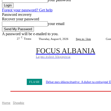
Forgot your password? Get help
Password recovery
Recover your password
your email
A password will be e-mailed to you.
C
27
Tirana
Thursday, August 6, 2026
Sign in / Join
Cont
FOCUS ALBANIA
Lajmi është Shqipëria
Home
Shqipëria
Bota
Lifestyle
Sport
Debat mes shkencëtarëve: A duhet ta errësojmë D
FLASH
Home
Showbiz