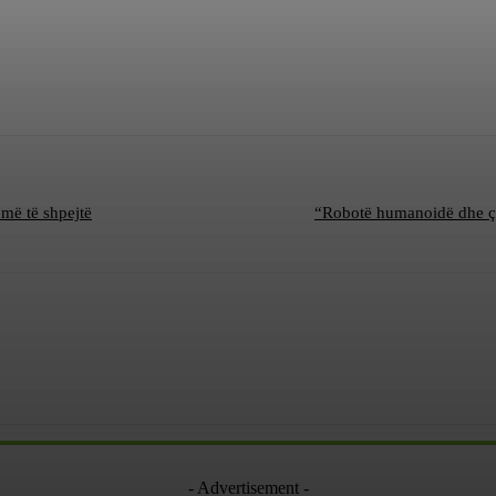
 më të shpejtë
“Robotë humanoidë dhe çipi 
- Advertisement -