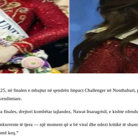
5, në finalen e mbajtur në qendrën Impact Challenger në Nonthaburi, 
 vendimtare.
 finales, drejtori kombëtar tajlandez, Nawat Itsaragrisil, e kishte ofend
urrente të tjera — një moment që u bë viral dhe ndezi kritikë të shumta 
humë keq.”