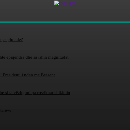
hjes globale?
ishte epiqendra dhe sa ishin magnitudat
! Presidenti i ndan me Bessent
dhe si ta vëzhgoni pa rrezikuar shikimin
etarëve