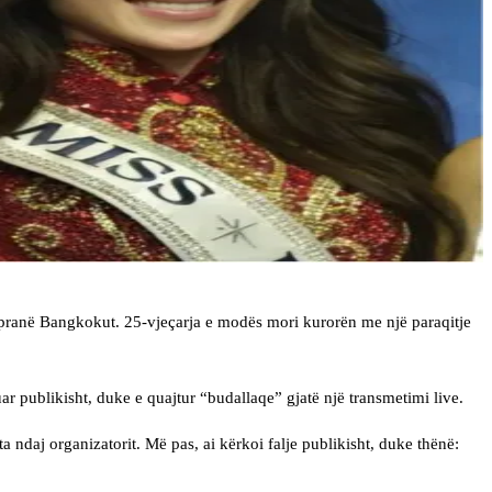
pranë Bangkokut. 25-vjeçarja e modës mori kurorën me një paraqitje
uar publikisht, duke e quajtur “budallaqe” gjatë një transmetimi live.
ndaj organizatorit. Më pas, ai kërkoi falje publikisht, duke thënë: