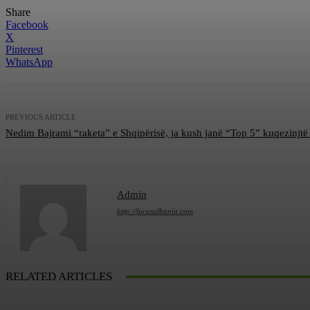
Share
Facebook
X
Pinterest
WhatsApp
PREVIOUS ARTICLE
Nedim Bajrami “raketa” e Shqipërisë, ja kush janë “Top 5” kuqezinjtë
Admin
http://focusalbania.com
RELATED ARTICLES