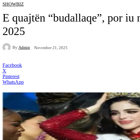
SHOWBIZ
E quajtën “budallaqe”, por iu 
2025
By
Admin
November 21, 2025
Facebook
X
Pinterest
WhatsApp