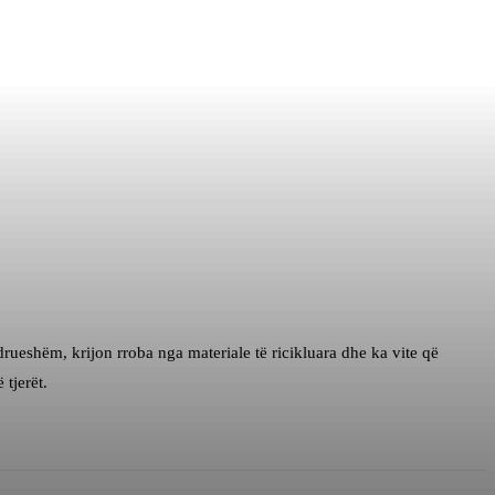
eshëm, krijon rroba nga materiale të ricikluara dhe ka vite që
tjerët.