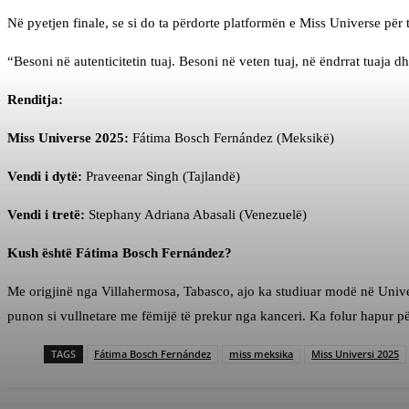
Në pyetjen finale, se si do ta përdorte platformën e Miss Universe për t
“Besoni në autenticitetin tuaj. Besoni në veten tuaj, në ëndrrat tuaja d
Renditja:
Miss Universe 2025:
Fátima Bosch Fernández (Meksikë)
Vendi i dytë:
Praveenar Singh (Tajlandë)
Vendi i tretë:
Stephany Adriana Abasali (Venezuelë)
Kush është Fátima Bosch Fernández?
Me origjinë nga Villahermosa, Tabasco, ajo ka studiuar modë në Unive
punon si vullnetare me fëmijë të prekur nga kanceri. Ka folur hapur pë
TAGS
Fátima Bosch Fernández
miss meksika
Miss Universi 2025