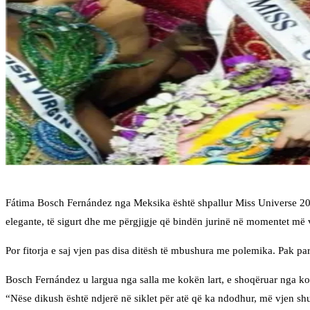
Fátima Bosch Fernández nga Meksika është shpallur Miss Universe 202
elegante, të sigurt dhe me përgjigje që bindën jurinë në momentet më
Por fitorja e saj vjen pas disa ditësh të mbushura me polemika. Pak para
Bosch Fernández u largua nga salla me kokën lart, e shoqëruar nga konk
“Nëse dikush është ndjerë në siklet për atë që ka ndodhur, më vjen s