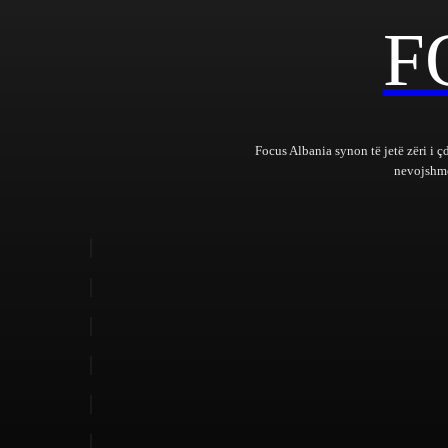
F
Focus Albania synon të jetë zëri i ç
nevojshme 