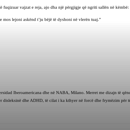
ë fuqizuar vajzat e reja, ajo dha një përgjigje që ngriti sallën në këmbë:
he mos lejoni askënd t’ju bëjë të dyshoni në vlerën tuaj.”
rsidad Iberoamericana dhe në NABA, Milano. Merret me dizajn të qëndru
r disleksinë dhe ADHD, të cilat i ka kthyer në forcë dhe frymëzim për të 