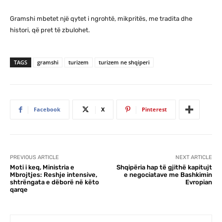
Gramshi mbetet një qytet i ngrohtë, mikpritës, me tradita dhe
histori, që pret të zbulohet.
TAGS
gramshi
turizem
turizem ne shqiperi
Facebook
X
Pinterest
PREVIOUS ARTICLE
NEXT ARTICLE
Moti i keq, Ministria e
Shqipëria hap të gjithë kapitujt
Mbrojtjes: Reshje intensive,
e negociatave me Bashkimin
shtrëngata e dëborë në këto
Evropian
qarqe