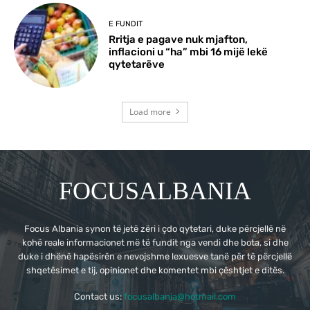
E FUNDIT
Rritja e pagave nuk mjafton,
inflacioni u “ha” mbi 16 mijë lekë
qytetarëve
Load more
FOCUSALBANIA
Focus Albania synon të jetë zëri i çdo qytetari, duke përcjellë në
kohë reale informacionet më të fundit nga vendi dhe bota, si dhe
duke i dhënë hapësirën e nevojshme lexuesve tanë për të përcjellë
shqetësimet e tij, opinionet dhe komentet mbi çështjet e ditës.
Contact us:
focusalbania@hotmail.com