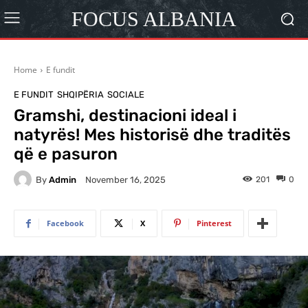
FOCUS ALBANIA
Home
E fundit
E FUNDIT
SHQIPËRIA
SOCIALE
Gramshi, destinacioni ideal i
natyrës! Mes historisë dhe traditës
që e pasuron
By
Admin
201
0
November 16, 2025
Facebook
X
Pinterest