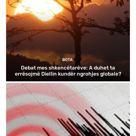
BOTA
Debat mes shkencëtarëve: A duhet ta
errësojmë Diellin kundër ngrohjes globale?