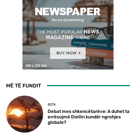
MË TË FUNDIT
BOTA
Debat mes shkencëtarëve: A duhet ta
errësojmë Diellin kundër ngrohjes
globale?