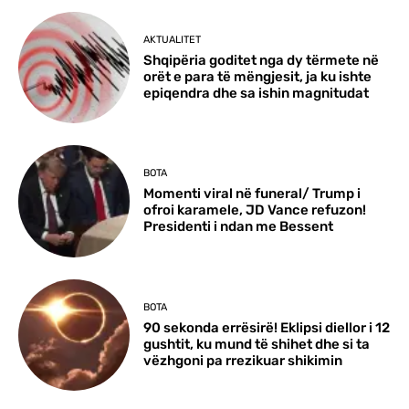
AKTUALITET
Shqipëria goditet nga dy tërmete në
orët e para të mëngjesit, ja ku ishte
epiqendra dhe sa ishin magnitudat
BOTA
Momenti viral në funeral/ Trump i
ofroi karamele, JD Vance refuzon!
Presidenti i ndan me Bessent
BOTA
90 sekonda errësirë! Eklipsi diellor i 12
gushtit, ku mund të shihet dhe si ta
vëzhgoni pa rrezikuar shikimin