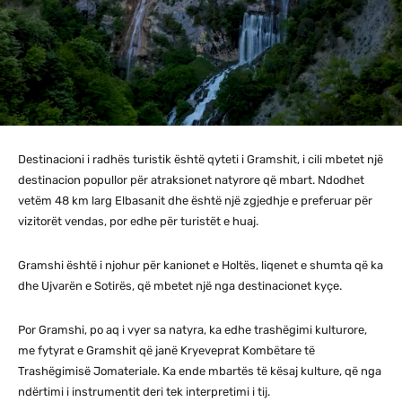
Destinacioni i radhës turistik është qyteti i Gramshit, i cili mbetet një
destinacion popullor për atraksionet natyrore që mbart. Ndodhet
vetëm 48 km larg Elbasanit dhe është një zgjedhje e preferuar për
vizitorët vendas, por edhe për turistët e huaj.
Gramshi është i njohur për kanionet e Holtës, liqenet e shumta që ka
dhe Ujvarën e Sotirës, që mbetet një nga destinacionet kyçe.
Por Gramshi, po aq i vyer sa natyra, ka edhe trashëgimi kulturore,
me fytyrat e Gramshit që janë Kryeveprat Kombëtare të
Trashëgimisë Jomateriale. Ka ende mbartës të kësaj kulture, që nga
ndërtimi i instrumentit deri tek interpretimi i tij.