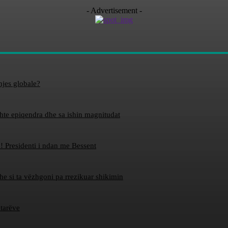
- Advertisement -
hjes globale?
ishte epiqendra dhe sa ishin magnitudat
! Presidenti i ndan me Bessent
dhe si ta vëzhgoni pa rrezikuar shikimin
etarëve