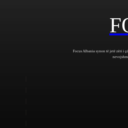
F
Focus Albania synon të jetë zëri i ç
nevojshme 