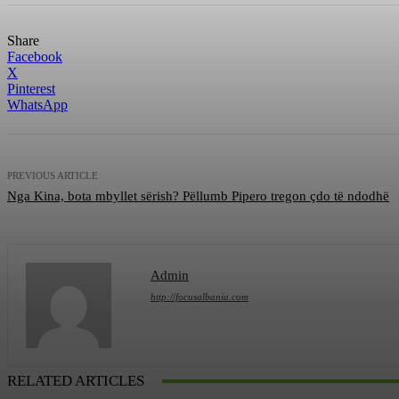
Share
Facebook
X
Pinterest
WhatsApp
PREVIOUS ARTICLE
Nga Kina, bota mbyllet sërish? Pëllumb Pipero tregon çdo të ndodhë
Admin
http://focusalbania.com
RELATED ARTICLES