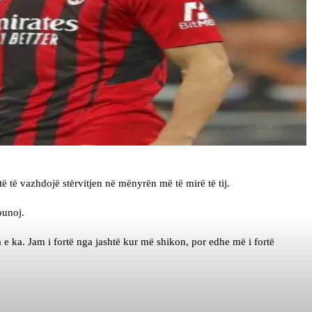
ë të vazhdojë stërvitjen në mënyrën më të mirë të tij.
punoj.
a e ka. Jam i fortë nga jashtë kur më shikon, por edhe më i fortë