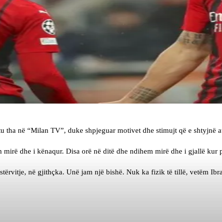
tu tha në “Milan TV”, duke shpjeguar motivet dhe stimujt që e shtyjnë at
 mirë dhe i kënaqur. Disa orë në ditë dhe ndihem mirë dhe i gjallë kur 
ërvitje, në gjithçka. Unë jam një bishë. Nuk ka fizik të tillë, vetëm Ibr