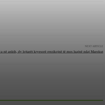
NEXT ARTICLE
ca në ankth, dy lojtarët kryesorë rrezikojnë të mos luajnë ndaj Marokut