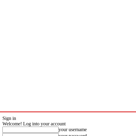
Sign in
Welcome! Log into your account
your username
your password