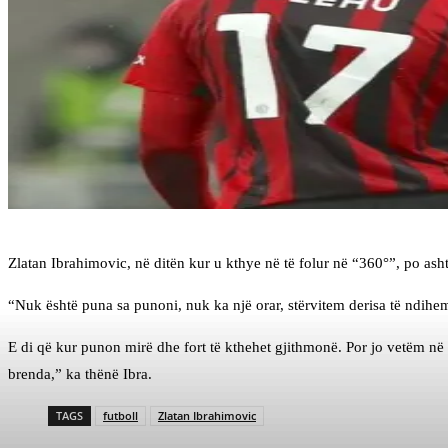
Zlatan Ibrahimovic, në ditën kur u kthye në të folur në “360°”, po ash
“Nuk është puna sa punoni, nuk ka një orar, stërvitem derisa të ndihem
E di që kur punon mirë dhe fort të kthehet gjithmonë. Por jo vetëm në st
brenda,” ka thënë Ibra.
TAGS
futboll
Zlatan Ibrahimovic