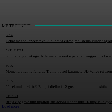
MË TË FUNDIT
BOTA
Debat mes shkencëtarëve: A duhet ta errësojmë Diellin kundër ngro
AKTUALITET
Shqipëria goditet nga dy tërmete në orët e para të mëngjesit, ja ku 
BOTA
Momenti viral në funeral/ Trump i ofroi karamele, JD Vance refuzon
BOTA
90 sekonda errësirë! Eklipsi diellor i 12 gushtit, ku mund të shihet 
E FUNDIT
Rritja e pagave nuk mjafton, inflacioni u “ha” mbi 16 mijë lekë qyt
Load more