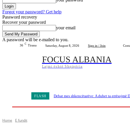
Forgot your password? Get help
Password recovery
Recover your password
your email
A password will be e-mailed to you.
C
36
Tirana
Saturday, August 8, 2026
Sign in / Join
Cont
FOCUS ALBANIA
Lajmi është Shqipëria
Home
Shqipëria
Bota
Lifestyle
Sport
Debat mes shkencëtarëve: A duhet ta errësojmë D
FLASH
Home
E fundit