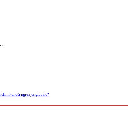
act
Kosova
Të Tjera
iellin kundër ngrohjes globale?