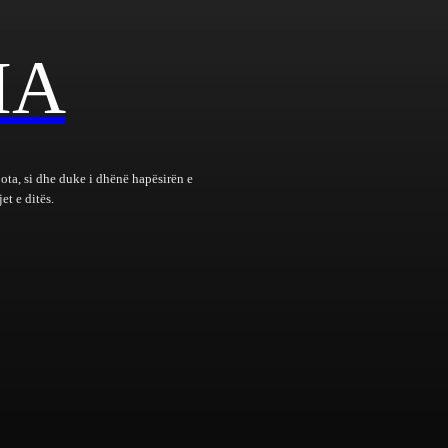
IA
bota, si dhe duke i dhënë hapësirën e
et e ditës.