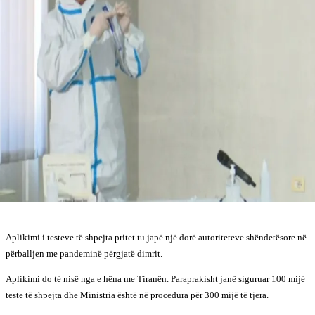
Aplikimi i testeve të shpejta pritet tu japë një dorë autoriteteve shëndetësore në
përballjen me pandeminë përgjatë dimrit.
Aplikimi do të nisë nga e hëna me Tiranën. Paraprakisht janë siguruar 100 mijë
teste të shpejta dhe Ministria është në procedura për 300 mijë të tjera.