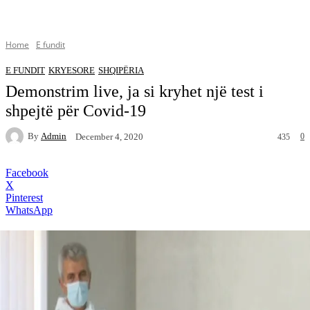
Home
E fundit
E FUNDIT
KRYESORE
SHQIPËRIA
Demonstrim live, ja si kryhet një test i
shpejtë për Covid-19
By
Admin
0
December 4, 2020
435
Facebook
X
Pinterest
WhatsApp