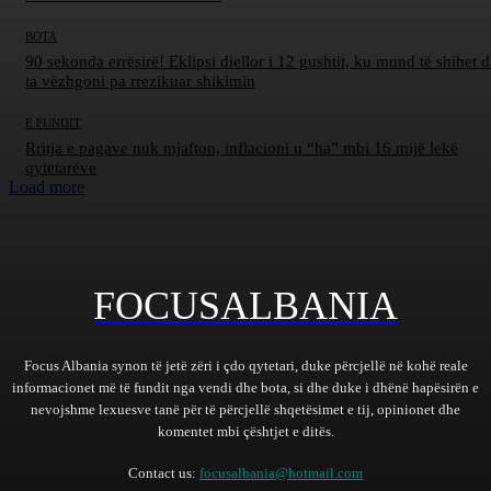
BOTA
90 sekonda errësirë! Eklipsi diellor i 12 gushtit, ku mund të shihet d
ta vëzhgoni pa rrezikuar shikimin
E FUNDIT
Rritja e pagave nuk mjafton, inflacioni u “ha” mbi 16 mijë lekë
qytetarëve
Load more
FOCUSALBANIA
Focus Albania synon të jetë zëri i çdo qytetari, duke përcjellë në kohë reale
informacionet më të fundit nga vendi dhe bota, si dhe duke i dhënë hapësirën e
nevojshme lexuesve tanë për të përcjellë shqetësimet e tij, opinionet dhe
komentet mbi çështjet e ditës.
Contact us:
focusalbania@hotmail.com