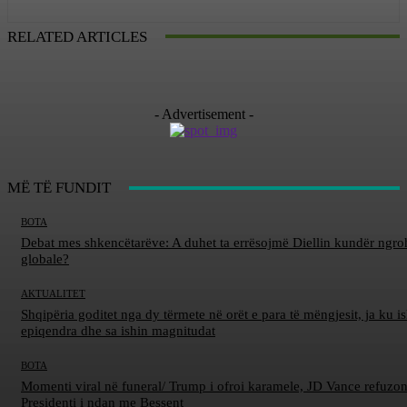
RELATED ARTICLES
- Advertisement -
MË TË FUNDIT
BOTA
Debat mes shkencëtarëve: A duhet ta errësojmë Diellin kundër ngro
globale?
AKTUALITET
Shqipëria goditet nga dy tërmete në orët e para të mëngjesit, ja ku is
epiqendra dhe sa ishin magnitudat
BOTA
Momenti viral në funeral/ Trump i ofroi karamele, JD Vance refuzon
Presidenti i ndan me Bessent