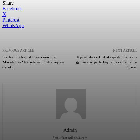
Share
Facebook
X
Pinterest
WhatsApp
PREVIOUS ARTICLE
NEXT ARTICLE
Stadiumi i Napolit merr emrin e
Kjo është certifikata që do marrin të
Maradonës? Rebelohen priftërinjtë e
gjithë ata që do bëjnë vaksinën anti-
qytetit
Covid
Admin
http://focusalbania.com