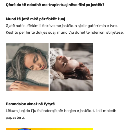
Çfarë do të ndodhë me trupin tuaj nëse flini pa jastëk?
Mund të jetë mirë për flokët tuaj
Gjatë natës, fërkimi i flokëve me jastëkun sjell ngatërrimin e tyre.
Kështu për hir të dukjes suaj, mund t’ju duhet të ndërroni stil jetese.
Parandalon aknet në fytyrë
Lëkura juaj do t’ju falënderojë për heqjen e jastëkut, i cili mbledh
papastërti.