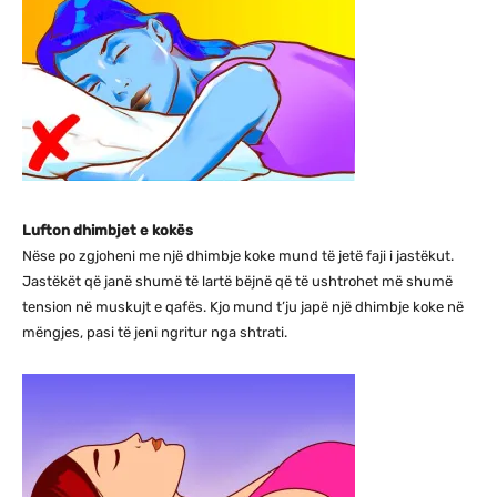
Lufton dhimbjet e kokës
Nëse po zgjoheni me një dhimbje koke mund të jetë faji i jastëkut.
Jastëkët që janë shumë të lartë bëjnë që të ushtrohet më shumë
tension në muskujt e qafës. Kjo mund t’ju japë një dhimbje koke në
mëngjes, pasi të jeni ngritur nga shtrati.