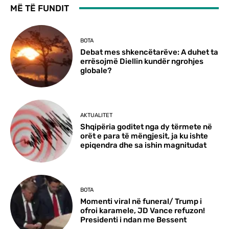
MË TË FUNDIT
BOTA
Debat mes shkencëtarëve: A duhet ta
errësojmë Diellin kundër ngrohjes
globale?
AKTUALITET
Shqipëria goditet nga dy tërmete në
orët e para të mëngjesit, ja ku ishte
epiqendra dhe sa ishin magnitudat
BOTA
Momenti viral në funeral/ Trump i
ofroi karamele, JD Vance refuzon!
Presidenti i ndan me Bessent