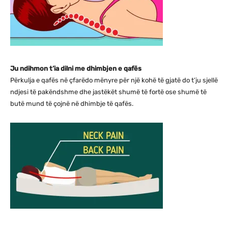
Ju ndihmon t’ia dilni me dhimbjen e qafës
Përkulja e qafës në çfarëdo mënyre për një kohë të gjatë do t’ju sjellë
ndjesi të pakëndshme dhe jastëkët shumë të fortë ose shumë të
butë mund të çojnë në dhimbje të qafës.