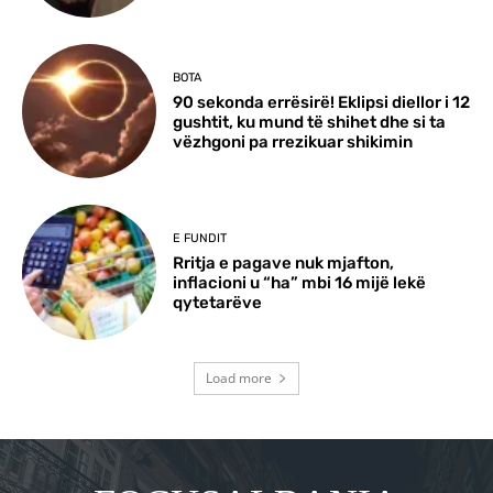
BOTA
90 sekonda errësirë! Eklipsi diellor i 12
gushtit, ku mund të shihet dhe si ta
vëzhgoni pa rrezikuar shikimin
E FUNDIT
Rritja e pagave nuk mjafton,
inflacioni u “ha” mbi 16 mijë lekë
qytetarëve
Load more