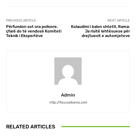
PREVIOUS ARTICLE
NEXT ARTICLE
Përfundon sot ora policore,
Kolaudimi i kalon shtetit, Rama:
çfarë do të vendosë Komiteti
Ja risitë lehtësuese për
Teknik i Ekspertëve
drejtuesit e automjeteve
Admin
http://focusalbania.com
RELATED ARTICLES