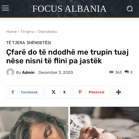
FOCUS ALBANIA
Home
Të tjera
Shëndetësi
TË TJERA
SHËNDETËSI
Çfarë do të ndodhë me trupin tuaj
nëse nisni të flini pa jastëk
By
Admin
363
0
December 2, 2020
Facebook
X
Pinterest