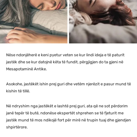
Nëse ndonjëherë e keni pyetur veten se kur lindi ideja e të paturit
jastëk dhe se kur datojnë këta të fundit, përgjigjen do ta gjeni në
Mesapotaminë Antike.
Asokohe, jastëkët ishin prej guri dhe vetëm njerëzit e pasur mund të
kishin të tillë.
Në ndryshim nga jastëkët e lashtë prej guri, ata që ne sot përdorim
janë tepër të butë, ndonëse ekspertët shprehen se të fjeturit me
jastëk mund të mos ndikojë fort për mirë në trupin tuaj dhe gjendjen
shpirtërore.