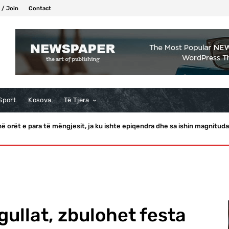
 / Join
Contact
Sport
Kosova
Të Tjera
orët e para të mëngjesit, ja ku ishte epiqendra dhe sa ishin magnitudat
 ofroi karamele, JD Vance refuzon! Presidenti i ndan me Bessent
gullat, zbulohet festa