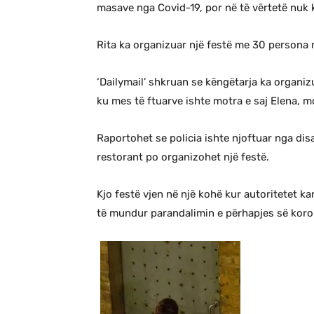
masave nga Covid-19, por në të vërtetë nuk 
Rita ka organizuar një festë me 30 persona m
‘Dailymail’ shkruan se këngëtarja ka organiz
ku mes të ftuarve ishte motra e saj Elena, 
Raportohet se policia ishte njoftuar nga dis
restorant po organizohet një festë.
Kjo festë vjen në një kohë kur autoritetet ka
të mundur parandalimin e përhapjes së koro