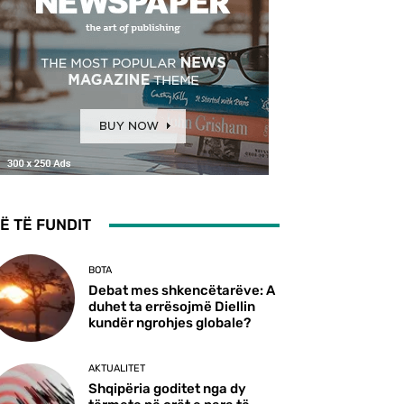
Ë TË FUNDIT
BOTA
Debat mes shkencëtarëve: A
duhet ta errësojmë Diellin
kundër ngrohjes globale?
AKTUALITET
Shqipëria goditet nga dy