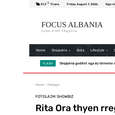
C
31.3
Tirana
Friday, August 7, 2026
Sign in
FOCUS ALBANIA
Lajmi është Shqipëria
Home
Shqipëria
Bota
Lifestyle
Shqipëria goditet nga dy tërmete në 
Momenti viral në funeral/ Trump i
FLASH
Home
Fotolajm
FOTOLAJM
SHOWBIZ
Rita Ora thyen rre