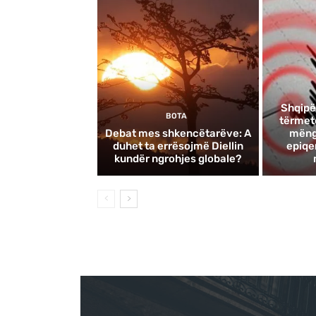
Shqipë
BOTA
tërmete
Debat mes shkencëtarëve: A
mëngj
duhet ta errësojmë Diellin
epiqe
kundër ngrohjes globale?