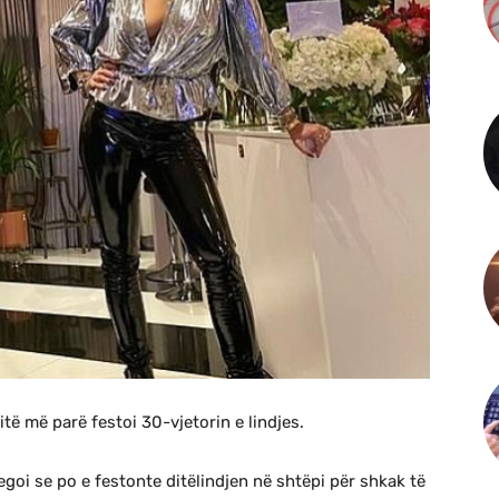
të më parë festoi 30-vjetorin e lindjes.
egoi se po e festonte ditëlindjen në shtëpi për shkak të