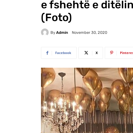
e fshehtë e ditël
(Foto)
By
Admin
November 30, 2020
Facebook
X
Pintere