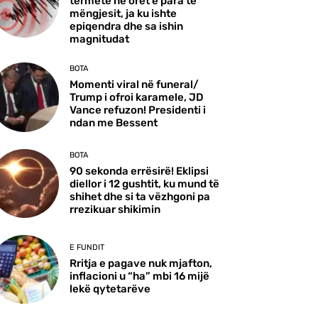
tërmete në orët e para të
mëngjesit, ja ku ishte
epiqendra dhe sa ishin
magnitudat
BOTA
Momenti viral në funeral/
Trump i ofroi karamele, JD
Vance refuzon! Presidenti i
ndan me Bessent
BOTA
90 sekonda errësirë! Eklipsi
diellor i 12 gushtit, ku mund të
shihet dhe si ta vëzhgoni pa
rrezikuar shikimin
E FUNDIT
Rritja e pagave nuk mjafton,
inflacioni u “ha” mbi 16 mijë
lekë qytetarëve