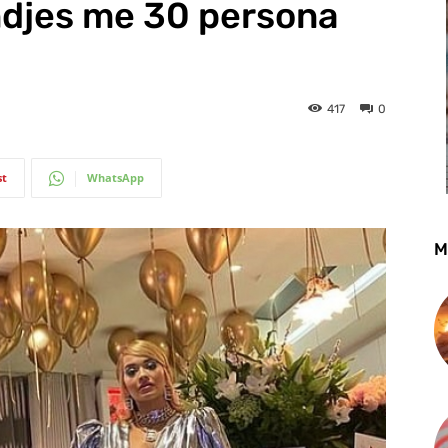
indjes me 30 persona
417
0
st
WhatsApp
M