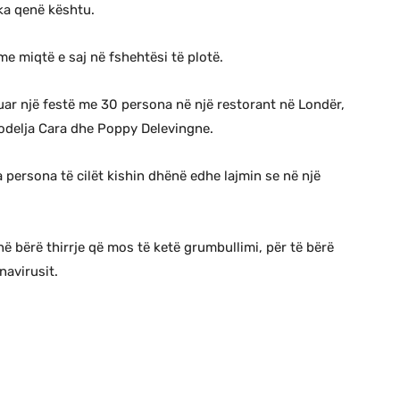
ka qenë kështu.
e miqtë e saj në fshehtësi të plotë.
uar një festë me 30 persona në një restorant në Londër,
modelja Cara dhe Poppy Delevingne.
a persona të cilët kishin dhënë edhe lajmin se në një
në bërë thirrje që mos të ketë grumbullimi, për të bërë
navirusit.