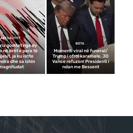
AKTUALITET
BOTA
ria goditet nga dy
 në orët e para të
Momenti viral në funeral/
esit, ja ku ishte
Trump i ofroi karamele, JD
ndra dhe sa ishin
Vance refuzon! Presidenti i
magnitudat
ndan me Bessent