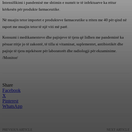
Intensifikimi i pandemisë me shtimin e numrit te të infektuarve ka rritur
kërkesën për produkte farmaceutike.
Në muajin tetor importet e produkteve farmaceutike u rriten me 40 për qind në
raport me muajin tetor të një viti më parë.
Konsumi i medikamenteve dhe pajisjeve të tjera që lidhen me pandeminë ka
pësuar rritje jo të zakontë, të tilla si vitaminat, suplementet, antibiotikët dhe
pajisje të tjera mjekësore për laboratorët dhe radiologji për ekzaminime.
/Monitor/
Share
Facebook
X
Pinterest
WhatsApp
PREVIOUS ARTICLE
NEXT ARTICLE