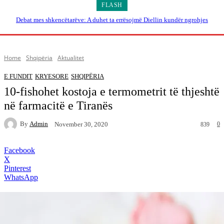
FLASH
Debat mes shkencëtarëve: A duhet ta errësojmë Diellin kundër ngrohjes
globale?
Home
Shqipëria
Aktualitet
E FUNDIT
KRYESORE
SHQIPËRIA
10-fishohet kostoja e termometrit të thjeshtë
në farmacitë e Tiranës
By
Admin
0
November 30, 2020
839
Facebook
X
Pinterest
WhatsApp