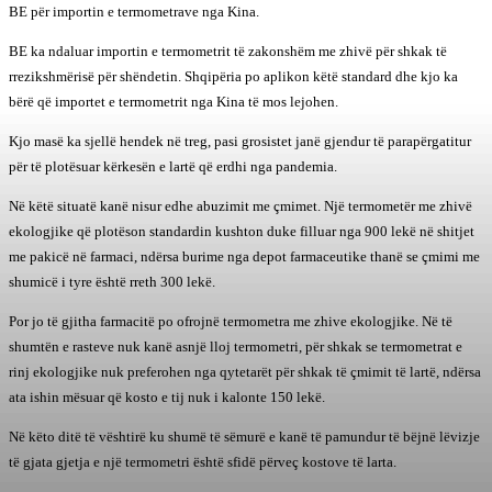
BE për importin e termometrave nga Kina.
BE ka ndaluar importin e termometrit të zakonshëm me zhivë për shkak të
rrezikshmërisë për shëndetin. Shqipëria po aplikon këtë standard dhe kjo ka
bërë që importet e termometrit nga Kina të mos lejohen.
Kjo masë ka sjellë hendek në treg, pasi grosistet janë gjendur të parapërgatitur
për të plotësuar kërkesën e lartë që erdhi nga pandemia.
Në këtë situatë kanë nisur edhe abuzimit me çmimet. Një termometër me zhivë
ekologjike që plotëson standardin kushton duke filluar nga 900 lekë në shitjet
me pakicë në farmaci, ndërsa burime nga depot farmaceutike thanë se çmimi me
shumicë i tyre është rreth 300 lekë.
Por jo të gjitha farmacitë po ofrojnë termometra me zhive ekologjike. Në të
shumtën e rasteve nuk kanë asnjë lloj termometri, për shkak se termometrat e
rinj ekologjike nuk preferohen nga qytetarët për shkak të çmimit të lartë, ndërsa
ata ishin mësuar që kosto e tij nuk i kalonte 150 lekë.
Në këto ditë të vështirë ku shumë të sëmurë e kanë të pamundur të bëjnë lëvizje
të gjata gjetja e një termometri është sfidë përveç kostove të larta.