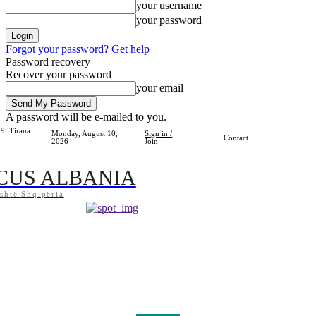
your username
your password
Forgot your password? Get help
Password recovery
Recover your password
your email
A password will be e-mailed to you.
.9
Tirana
Monday, August 10,
Sign in /
Contact
2026
Join
CUS ALBANIA
shtë Shqipëria
Home
Shqipëria
Bota
Lifestyle
Sport
Kosova
Të Tjera