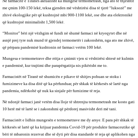
Në farmacitë e Tiranës aktualisht ka mungesë termometrash, nga ato të thjeshtit
me çmim 100-150 lekë, teksa gjenden më vështirësi disa të tjerë “luksozë” me
zhivë ekologjike për që kushtojnë mbi 900-1100 lekë, ose dhe ata elektronikë
që kushtojnë minimalisht 1,500 lekë.
“Monitor” bëri një vëzhgim së fundi në shumë farmaci në kryeqytet dhe në
asnjë prej tyre nuk mund të gjendej termometër i zakonshëm, nga ato me zhivë,
që përpara pandemisë kushtonin në farmaci vetëm 100 lekë.
Mungesa e termometrave dhe rritja e çmimit vjen si vështirësi shtesë në kulmin
e pandemisë, kur trajtimi dhe parapërgatitja nis pikërisht me to.
Farmacistët në Tiranë në shumicën e pikave të shitjes pohuan se stoku i
furnizimeve ka disa ditë që ka përfunduar, për shkak të kërkesës së lartë nga
pandemia, ndërkohë që nuk ka sinjale për furnizime të reja.
Në ndonjë farmaci janë vetëm disa lloje të shtrenjta termometrash me kosto gati
10 herë më të lartë se i zakonshmi që përdorej masivisht deri më tani.
Farmacistët e lidhin mungesën e termometrave me dy arsye. E para për shkak të
kërkesës së lartë që ka krijuar pandemia Covid-19 për produkte farmaceutike që
bëri të mbaronin rezervat dhe së dyti për disa standarde të reja që aplikohen nga