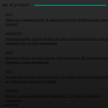
MË TË FUNDIT
BOTA
Debat mes shkencëtarëve: A duhet ta errësojmë Diellin kundër ngro
globale?
AKTUALITET
Shqipëria goditet nga dy tërmete në orët e para të mëngjesit, ja ku is
epiqendra dhe sa ishin magnitudat
BOTA
Momenti viral në funeral/ Trump i ofroi karamele, JD Vance refuzon
Presidenti i ndan me Bessent
BOTA
90 sekonda errësirë! Eklipsi diellor i 12 gushtit, ku mund të shihet d
ta vëzhgoni pa rrezikuar shikimin
E FUNDIT
Rritja e pagave nuk mjafton, inflacioni u “ha” mbi 16 mijë lekë
qytetarëve
Load more