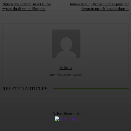
Ngrica dhe dëborë, nesër fillon
Jonida Maliqi flet për herë të parë për
zyrtarisht dimri në Shqipëri
divorcin me ish-bashkëshortin
Admin
http://focusalbania.com
RELATED ARTICLES
- Advertisement -