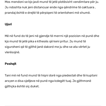
Mos mendoni se kjo javë mund të jetë plotësisht vendimtare për ju.
Ju ndoshta nuk jeni distancuar ende nga qëndrime të caktuara ,
prandaj është e drejtë të përpiqeni të orientoheni më shumë.
Ujori
Më në fund do të jeni në gjendje të merrni një pozicion në punë dhe
kjo mund të jetë pika e kthesës që keni pritur. Ju mund të
siguroheni që të gjithë janë dakord me ju dhe se ata vërtet ju
vlerësojnë.
Peshqit
Tani më në fund mund të hiqni dorë nga piedestali dhe të kuptoni
arsyen e disa sjelljeve në punë nga kolegët tuaj. Jo gjithmonë
gjithçka është siç duket.