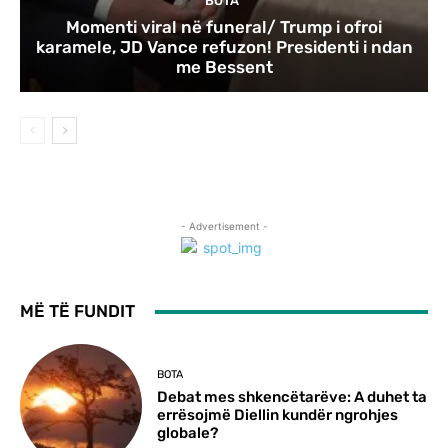
BOTA
Momenti viral në funeral/ Trump i ofroi
karamele, JD Vance refuzon! Presidenti i ndan
me Bessent
- Advertisement -
MË TË FUNDIT
BOTA
Debat mes shkencëtarëve: A duhet ta
errësojmë Diellin kundër ngrohjes
globale?