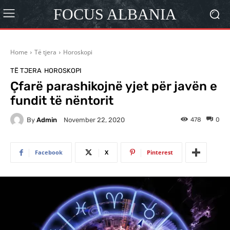
FOCUS ALBANIA
Home
Të tjera
Horoskopi
TË TJERA
HOROSKOPI
Çfarë parashikojnë yjet për javën e
fundit të nëntorit
By
Admin
478
0
November 22, 2020
Facebook
X
Pinterest