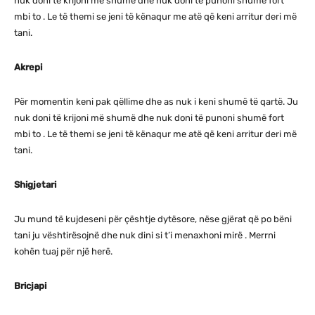
nuk doni të krijoni më shumë dhe nuk doni të punoni shumë fort
mbi to . Le të themi se jeni të kënaqur me atë që keni arritur deri më
tani.
Akrepi
Për momentin keni pak qëllime dhe as nuk i keni shumë të qartë. Ju
nuk doni të krijoni më shumë dhe nuk doni të punoni shumë fort
mbi to . Le të themi se jeni të kënaqur me atë që keni arritur deri më
tani.
Shigjetari
Ju mund të kujdeseni për çështje dytësore, nëse gjërat që po bëni
tani ju vështirësojnë dhe nuk dini si t’i menaxhoni mirë . Merrni
kohën tuaj për një herë.
Bricjapi