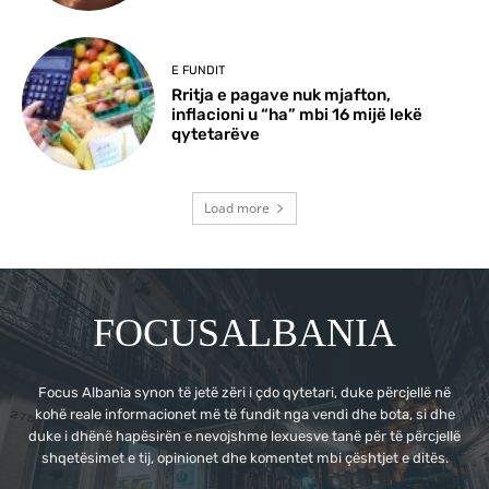
E FUNDIT
Rritja e pagave nuk mjafton,
inflacioni u “ha” mbi 16 mijë lekë
qytetarëve
Load more
FOCUSALBANIA
Focus Albania synon të jetë zëri i çdo qytetari, duke përcjellë në
kohë reale informacionet më të fundit nga vendi dhe bota, si dhe
duke i dhënë hapësirën e nevojshme lexuesve tanë për të përcjellë
shqetësimet e tij, opinionet dhe komentet mbi çështjet e ditës.