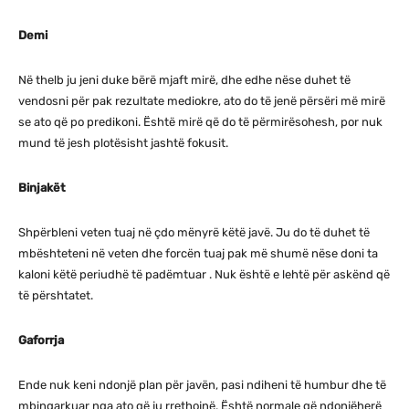
Demi
Në thelb ju jeni duke bërë mjaft mirë, dhe edhe nëse duhet të
vendosni për pak rezultate mediokre, ato do të jenë përsëri më mirë
se ato që po predikoni. Është mirë që do të përmirësohesh, por nuk
mund të jesh plotësisht jashtë fokusit.
Binjakët
Shpërbleni veten tuaj në çdo mënyrë këtë javë. Ju do të duhet të
mbështeteni në veten dhe forcën tuaj pak më shumë nëse doni ta
kaloni këtë periudhë të padëmtuar . Nuk është e lehtë për askënd që
të përshtatet.
Gaforrja
Ende nuk keni ndonjë plan për javën, pasi ndiheni të humbur dhe të
mbingarkuar nga ato që ju rrethojnë. Është normale që ndonjëherë