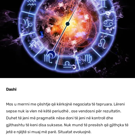
Dashi
Mos u merrni me çështje që kërkojnë negociata të tepruara. Lëreni
sepse nuk ia vlen në këtë periudhë , ose vendosni për rezultatin.
Duhet të jeni më pragmatik nëse doni të jeni në kontroll dhe
gjithashtu të keni disa suksese. Nuk mund të presësh që gjithçka të
jetë e njëjtë si muaj më parë. Situatat evoluojnë.