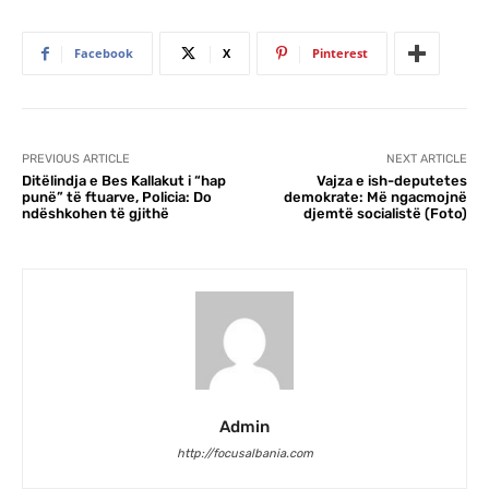
Facebook
X
Pinterest
PREVIOUS ARTICLE
NEXT ARTICLE
Ditëlindja e Bes Kallakut i “hap
Vajza e ish-deputetes
punë” të ftuarve, Policia: Do
demokrate: Më ngacmojnë
ndëshkohen të gjithë
djemtë socialistë (Foto)
Admin
http://focusalbania.com