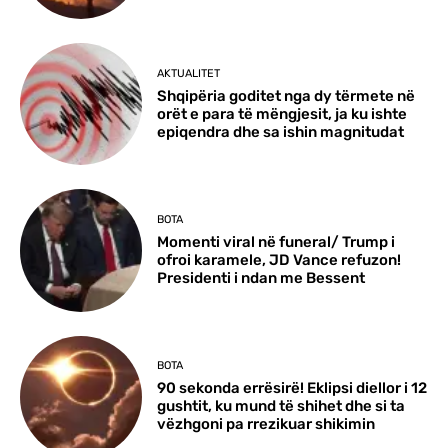
AKTUALITET
Shqipëria goditet nga dy tërmete në
orët e para të mëngjesit, ja ku ishte
epiqendra dhe sa ishin magnitudat
BOTA
Momenti viral në funeral/ Trump i
ofroi karamele, JD Vance refuzon!
Presidenti i ndan me Bessent
BOTA
90 sekonda errësirë! Eklipsi diellor i 12
gushtit, ku mund të shihet dhe si ta
vëzhgoni pa rrezikuar shikimin