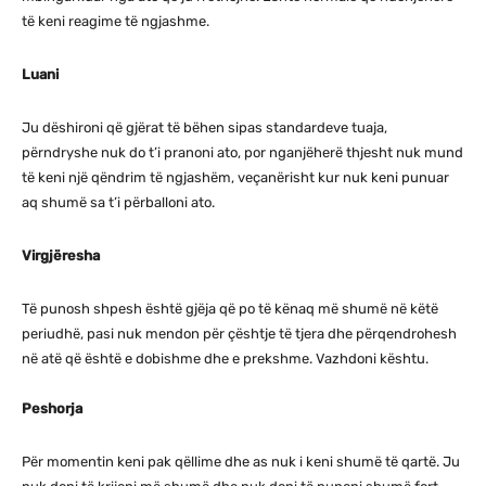
të keni reagime të ngjashme.
Luani
Ju dëshironi që gjërat të bëhen sipas standardeve tuaja,
përndryshe nuk do t’i pranoni ato, por nganjëherë thjesht nuk mund
të keni një qëndrim të ngjashëm, veçanërisht kur nuk keni punuar
aq shumë sa t’i përballoni ato.
Virgjëresha
Të punosh shpesh është gjëja që po të kënaq më shumë në këtë
periudhë, pasi nuk mendon për çështje të tjera dhe përqendrohesh
në atë që është e dobishme dhe e prekshme. Vazhdoni kështu.
Peshorja
Për momentin keni pak qëllime dhe as nuk i keni shumë të qartë. Ju