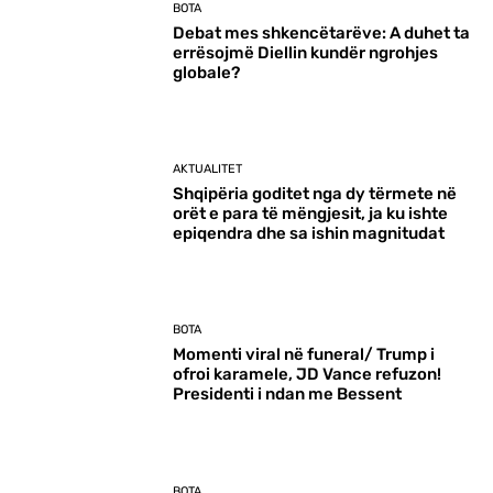
BOTA
Debat mes shkencëtarëve: A duhet ta
errësojmë Diellin kundër ngrohjes
globale?
AKTUALITET
Shqipëria goditet nga dy tërmete në
orët e para të mëngjesit, ja ku ishte
epiqendra dhe sa ishin magnitudat
BOTA
Momenti viral në funeral/ Trump i
ofroi karamele, JD Vance refuzon!
Presidenti i ndan me Bessent
BOTA