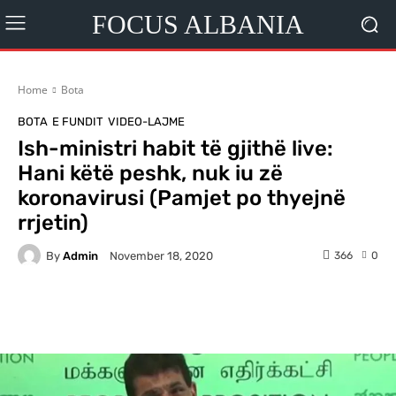
FOCUS ALBANIA
Home
Bota
BOTA
E FUNDIT
VIDEO-LAJME
Ish-ministri habit të gjithë live:
Hani këtë peshk, nuk iu zë
koronavirusi (Pamjet po thyejnë
rrjetin)
By
Admin
366
0
November 18, 2020
Facebook
X
Pinterest
WhatsA