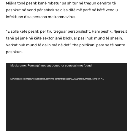
Mijëra tonë peshk kanë mbetur pa shitur në tregun qendror të
peshkut në vend për shkak se disa ditë më parë në këtë vend u
infektuan disa persona me koronavirus.
“E solla këtë peshk për t’iu treguar personalisht. Hani peshk. Njerëzit
tanë që janë në këtë sektor janë bllokuar pasi nuk mund të shesin.
Varkat nuk mund të dalin më në det”, tha politikani para se të hante
peshkun.
V
Media error: Format(s) not supported or source(s) not found
i
Download File: https://focusalbania.com/wp-content/uploads/2020/11/5fb4e260abb7e.mp4?_=1
d
e
o
P
l
a
y
e