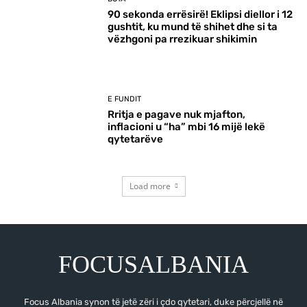
90 sekonda errësirë! Eklipsi diellor i 12
gushtit, ku mund të shihet dhe si ta
vëzhgoni pa rrezikuar shikimin
E FUNDIT
Rritja e pagave nuk mjafton,
inflacioni u “ha” mbi 16 mijë lekë
qytetarëve
Load more
FOCUSALBANIA
Focus Albania synon të jetë zëri i çdo qytetari, duke përcjellë në