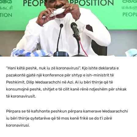
“Hani këtë peshk, nuk iu zë koronavirusi”. Kjo ishte deklarata e
pazakontë gjatë një konference për shtyp e ish-ministrit të
Peshkimit, Dilip Wedaarachchi në Azi. Ai iu bëri thirrje që të
konsumojnë peshk, shitjet e të cilit kanë rënë ndjeshëm për shkak
të koronavirusit.
Përpara se të kafshonte peshkun përpara kamerave Wedaarachchi
iu bëri thirrje qytetarëve që të mos kenë frikë se do t’i zërë
koronavirusi.