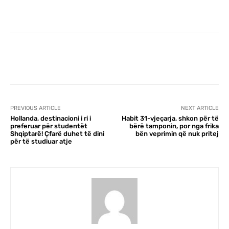
r
Facebook
X
Pinterest
WhatsA
PREVIOUS ARTICLE
NEXT ARTICLE
Hollanda, destinacioni i ri i
Habit 31-vjeçarja, shkon për të
preferuar për studentët
bërë tamponin, por nga frika
Shqiptarë! Çfarë duhet të dini
bën veprimin që nuk pritej
për të studiuar atje