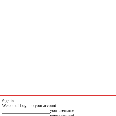
Sign in
Welcome! Log into your account
your username
your password