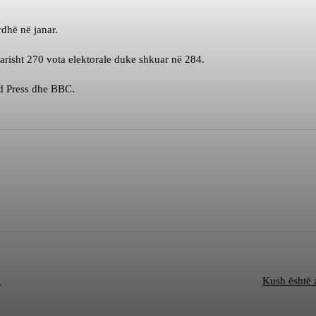
rdhë në janar.
tarisht 270 vota elektorale duke shkuar në 284.
d Press dhe BBC.
i
Kush është 