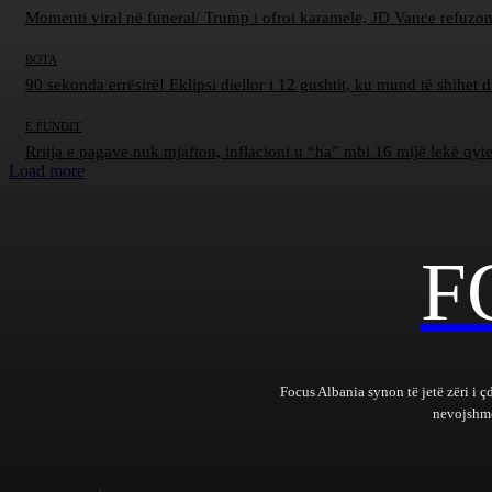
Momenti viral në funeral/ Trump i ofroi karamele, JD Vance refuzon
BOTA
90 sekonda errësirë! Eklipsi diellor i 12 gushtit, ku mund të shihet 
E FUNDIT
Rritja e pagave nuk mjafton, inflacioni u “ha” mbi 16 mijë lekë qyt
Load more
F
Focus Albania synon të jetë zëri i ç
nevojshme 