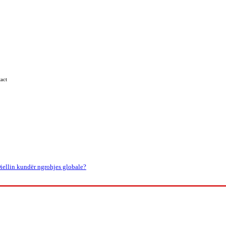
act
Kosova
Të Tjera
iellin kundër ngrohjes globale?