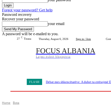
Forgot your password? Get help
Password recovery
Recover your password
your email
A password will be e-mailed to you.
C
27
Tirana
Thursday, August 6, 2026
Sign in / Join
Cont
FOCUS ALBANIA
Lajmi është Shqipëria
Home
Shqipëria
Bota
Lifestyle
Sport
Debat mes shkencëtarëve: A duhet ta errësojmë D
FLASH
Home
Bota