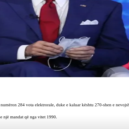
 numëron 284 vota elektrorale, duke e kaluar kështu 270-shen e nevojs
e një mandat që nga vitet 1990.