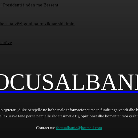
! Presidenti i ndan me Bessent
dhe si ta vëzhgoni pa rrezikuar shikimin
etarëve
OCUSALBAN
do qytetari, duke përcjellë në kohë reale informacionet më të fundit nga vendi dhe 
lexuesve tanë për të përcjellë shqetësimet e tij, opinionet dhe komentet mbi çështj
Contact us:
focusalbania@hotmail.com