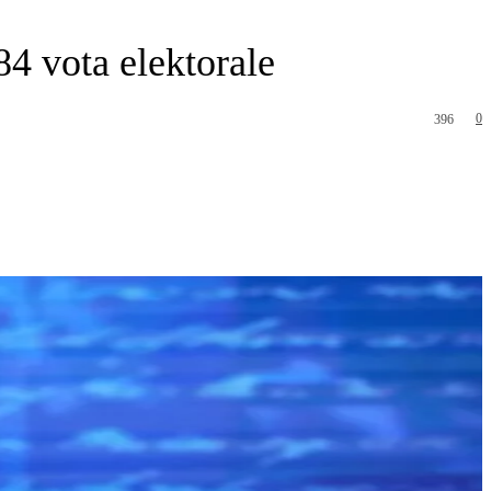
4 vota elektorale
0
396