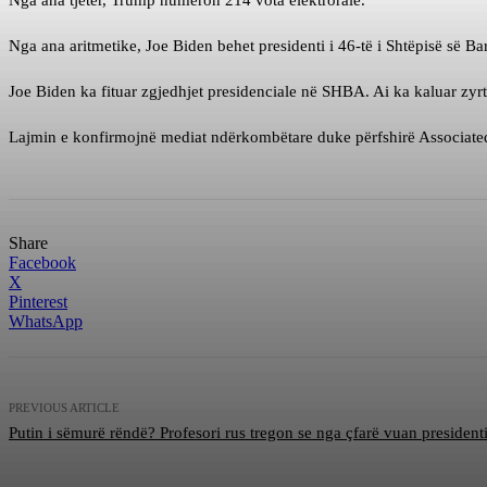
Nga ana tjetër, Trump numëron 214 vota elektrorale.
Nga ana aritmetike, Joe Biden behet presidenti i 46-të i Shtëpisë së Ba
Joe Biden ka fituar zgjedhjet presidenciale në SHBA. Ai ka kaluar zyr
Lajmin e konfirmojnë mediat ndërkombëtare duke përfshirë Associate
Share
Facebook
X
Pinterest
WhatsApp
PREVIOUS ARTICLE
Putin i sëmurë rëndë? Profesori rus tregon se nga çfarë vuan president