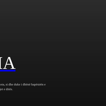
IA
bota, si dhe duke i dhënë hapësirën e
et e ditës.