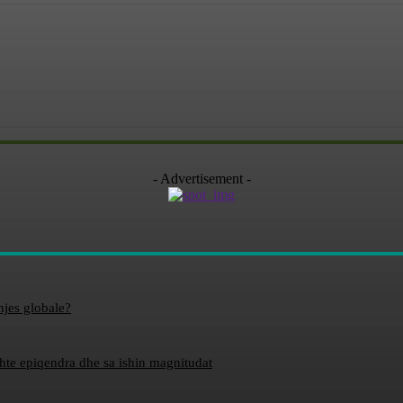
- Advertisement -
hjes globale?
ishte epiqendra dhe sa ishin magnitudat