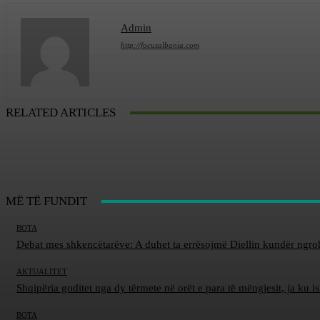
Admin
http://focusalbania.com
RELATED ARTICLES
MË TË FUNDIT
BOTA
Debat mes shkencëtarëve: A duhet ta errësojmë Diellin kundër ngro
AKTUALITET
Shqipëria goditet nga dy tërmete në orët e para të mëngjesit, ja ku 
BOTA