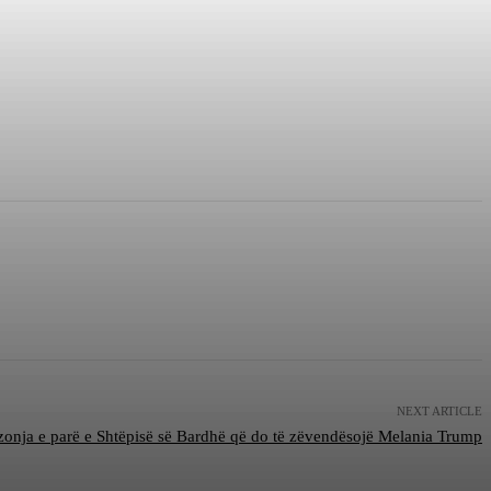
NEXT ARTICLE
zonja e parë e Shtëpisë së Bardhë që do të zëvendësojë Melania Trump