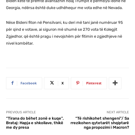
Biden këtë të premte avantazhin ndaj Trumpit e përmbysi edhe në
Georgia, ndërsa është duke udhëhequr me vota edhe në Nevada.
Nëse Bideni fiton në Pensilvani, ku deri më tani janë numëruar 95
për qind e votave, ai siguron më shumë se 270 vota të Kolegjit
Zgjedhor, që është pragu i nevojshëm për fitimin e zgjedhjeve në
nivel kombëtar.
Facebook
X
Pinterest
PREVIOUS ARTICLE
NEXT ARTICLE
“Tirana do bëhet zonë e kuqe”,
“Të rishikohet shengeni”/ Sa
Brataj: Hapja e shkollave, thikë
rrezikohen qytetarët shqiptarë
me dy presa
nga propozimi i Macron?