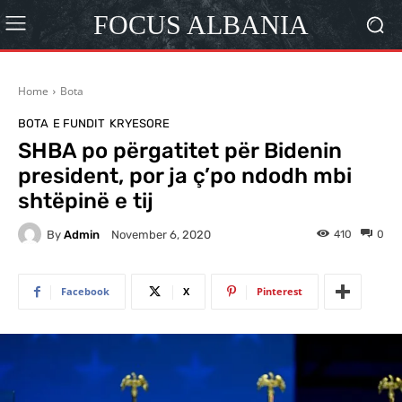
FOCUS ALBANIA
Home
Bota
BOTA
E FUNDIT
KRYESORE
SHBA po përgatitet për Bidenin
president, por ja ç’po ndodh mbi
shtëpinë e tij
By
Admin
410
0
November 6, 2020
Facebook
X
Pinterest