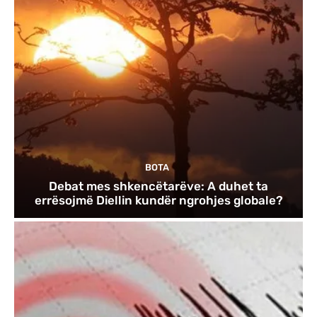
BOTA
Debat mes shkencëtarëve: A duhet ta
errësojmë Diellin kundër ngrohjes globale?