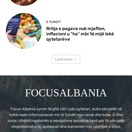
E FUNDIT
Rritja e pagave nuk mjafton,
inflacioni u “ha” mbi 16 mijë lekë
qytetarëve
Load more
FOCUSALBANIA
Focus Albania synon të jetë zëri i çdo qytetari, duke përcjellë në
kohë reale informacionet më të fundit nga vendi dhe bota, si dhe
duke i dhënë hapësirën e nevojshme lexuesve tanë për të përcjellë
shqetësimet e tij, opinionet dhe komentet mbi çështjet e ditës.