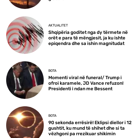
AKTUALITET
Shqipëria goditet nga dy tërmete në
orët e para të mëngjesit, ja ku ishte
epiqendra dhe sa ishin magnitudat
BOTA
Momenti viral në funeral/ Trump i
ofroi karamele, JD Vance refuzon!
Presidenti i ndan me Bessent
BOTA
90 sekonda errësirë! Eklipsi diellor i 12
gushtit, ku mund të shihet dhe si ta
vëzhgoni pa rrezikuar shikimin