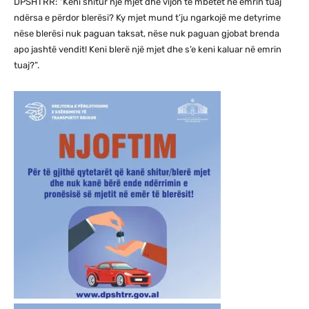
DPSHTRR: “Keni shitur një mjet dhe vijon të mbetet në emrin tuaj
ndërsa e përdor blerësi? Ky mjet mund t’ju ngarkojë me detyrime
nëse blerësi nuk paguan taksat, nëse nuk paguan gjobat brenda
apo jashtë vendit! Keni blerë një mjet dhe s’e keni kaluar në emrin
tuaj?”.