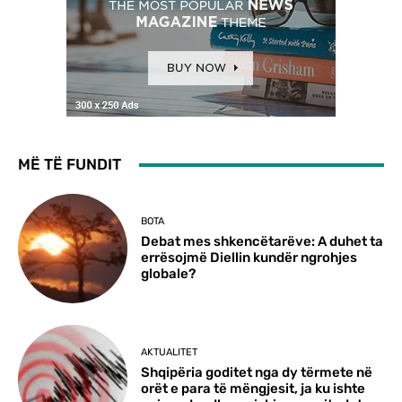
MË TË FUNDIT
BOTA
Debat mes shkencëtarëve: A duhet ta
errësojmë Diellin kundër ngrohjes
globale?
AKTUALITET
Shqipëria goditet nga dy tërmete në
orët e para të mëngjesit, ja ku ishte