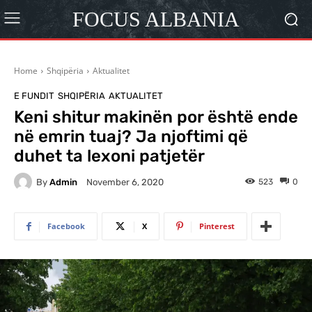
FOCUS ALBANIA
Home
Shqipëria
Aktualitet
E FUNDIT
SHQIPËRIA
AKTUALITET
Keni shitur makinën por është ende
në emrin tuaj? Ja njoftimi që
duhet ta lexoni patjetër
By
Admin
523
0
November 6, 2020
Facebook
X
Pinterest