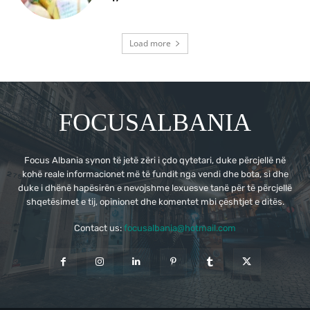
Load more
FOCUSALBANIA
Focus Albania synon të jetë zëri i çdo qytetari, duke përcjellë në
kohë reale informacionet më të fundit nga vendi dhe bota, si dhe
duke i dhënë hapësirën e nevojshme lexuesve tanë për të përcjellë
shqetësimet e tij, opinionet dhe komentet mbi çështjet e ditës.
Contact us:
focusalbania@hotmail.com