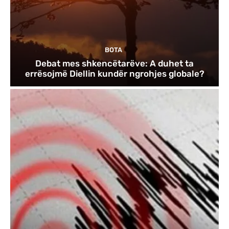
BOTA
Debat mes shkencëtarëve: A duhet ta
errësojmë Diellin kundër ngrohjes globale?