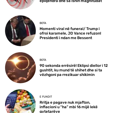
epiqendra dhe sa ishin magnitudat
BOTA
Momenti viral në funeral/ Trump i
ofroi karamele, JD Vance refuzon!
Presidenti i ndan me Bessent
BOTA
90 sekonda errësirë! Eklipsi diellor i 12
gushtit, ku mund të shihet dhe si ta
vëzhgoni pa rrezikuar shikimin
E FUNDIT
Rritja e pagave nuk mjafton,
inflacioni u “ha” mbi 16 mijë lekë
qytetarëve