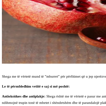
Shega me të vërtetë mund të ”mburret” për përfitimet që u jep njerëzve
Le të përmbledhim vetitë e saj si më poshtë:
Antioksidues dhe antiplakje:
Shega është me të vërtetë e pasur me anti
ndihmojnë trupin tonë të mbetet i shëndetshëm dhe të parandalojë pl