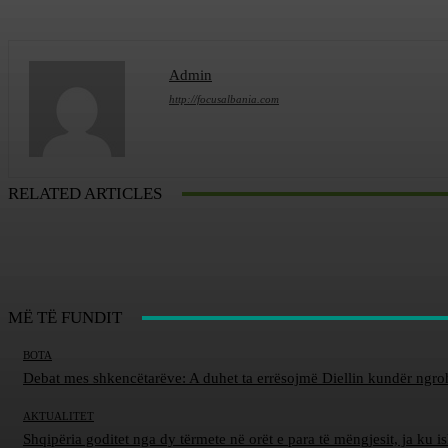
Admin
http://focusalbania.com
RELATED ARTICLES
MË TË FUNDIT
BOTA
Debat mes shkencëtarëve: A duhet ta errësojmë Diellin kundër ngro
AKTUALITET
Shqipëria goditet nga dy tërmete në orët e para të mëngjesit, ja ku 