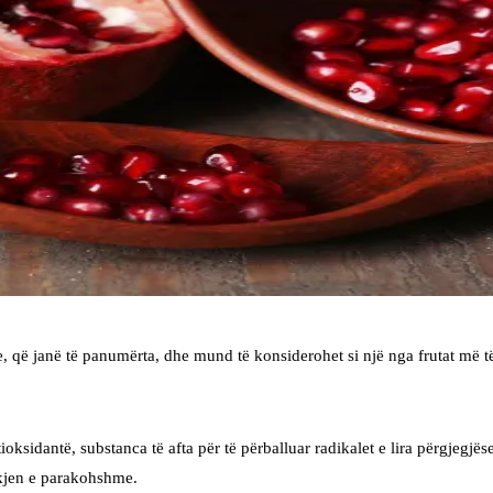
, që janë të panumërta, dhe mund të konsiderohet si një nga frutat më t
oksidantë, substanca të afta për të përballuar radikalet e lira përgjegjës
akjen e parakohshme.