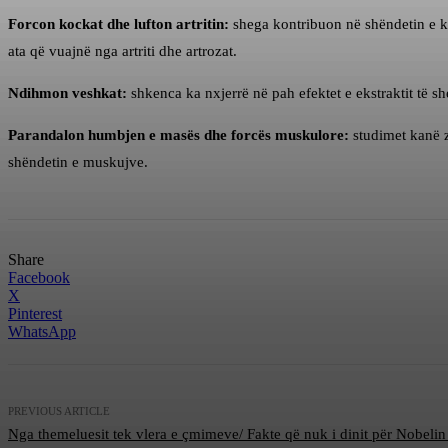
Forcon kockat dhe lufton artritin:
shega kontribuon në shëndetin e kë
ata që vuajnë nga artriti dhe artrozat.
Ndihmon veshkat:
shkenca ka nxjerrë në pah efektet e ekstraktit të s
Parandalon humbjen e masës dhe forcës muskulore:
studimet kanë z
shëndetin e muskujve.
Share
Facebook
X
Pinterest
WhatsApp
PREVIOUS ARTICLE
Nga themeluesit tek vlera e çmimeve/ Fakte që nuk i dinit për Nobelin