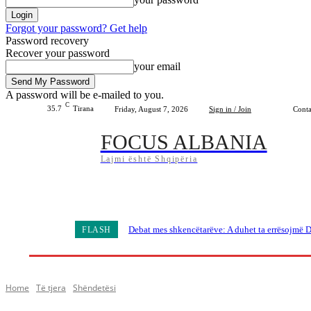
Forgot your password? Get help
Password recovery
Recover your password
your email
A password will be e-mailed to you.
C
35.7
Tirana
Friday, August 7, 2026
Sign in / Join
Conta
FOCUS ALBANIA
Lajmi është Shqipëria
Home
Shqipëria
Bota
Lifestyle
Sport
Debat mes shkencëtarëve: A duhet ta errësojmë D
FLASH
Home
Të tjera
Shëndetësi