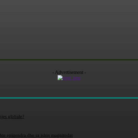
- Advertisement -
hjes globale?
ishte epiqendra dhe sa ishin magnitudat