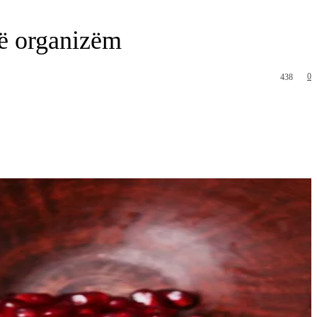
në organizëm
0
438