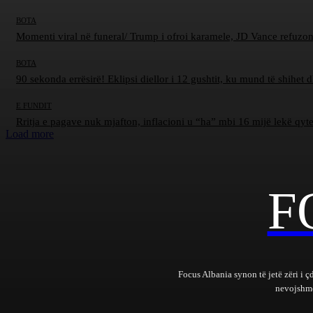
BOTA
Momenti viral në funeral/ Trump i ofroi karamele, JD Vance refuzon
BOTA
90 sekonda errësirë! Eklipsi diellor i 12 gushtit, ku mund të shihet 
E FUNDIT
Rritja e pagave nuk mjafton, inflacioni u “ha” mbi 16 mijë lekë qyt
Load more
F
Focus Albania synon të jetë zëri i ç
nevojshme 