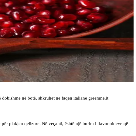
ë dobishme në botë, shkruhet ne faqen italiane greemne.it.
e për plakjen qelizore. Në veçanti, është një burim i flavonoideve që