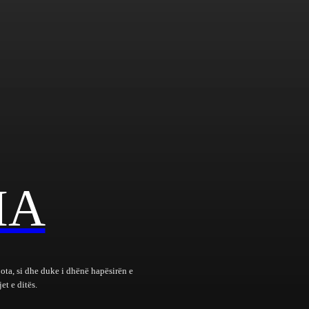
IA
bota, si dhe duke i dhënë hapësirën e
et e ditës.