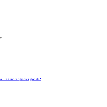
ct
Kosova
Të Tjera
iellin kundër ngrohjes globale?