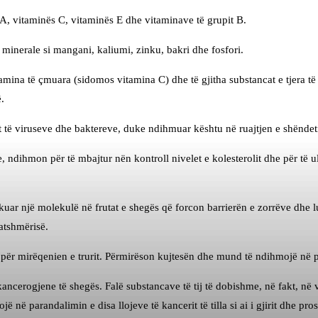
 A, vitaminës C, vitaminës E dhe vitaminave të grupit B.
minerale si mangani, kaliumi, zinku, bakri dhe fosfori.
itamina të çmuara (sidomos vitamina C) dhe të gjitha substancat e tjera
.
t të viruseve dhe baktereve, duke ndihmuar kështu në ruajtjen e shëndeti
ndihmon për të mbajtur nën kontroll nivelet e kolesterolit dhe për të ulu
ikuar një molekulë në frutat e shegës që forcon barrierën e zorrëve dhe 
atshmërisë.
ëm për mirëqenien e trurit. Përmirëson kujtesën dhe mund të ndihmojë në
ancerogjene të shegës. Falë substancave të tij të dobishme, në fakt, në
ë parandalimin e disa llojeve të kancerit të tilla si ai i gjirit dhe pros