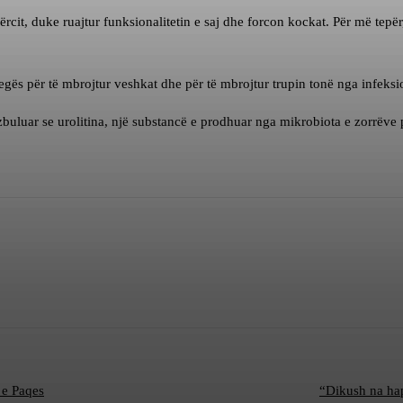
rcit, duke ruajtur funksionalitetin e saj dhe forcon kockat. Për më tepë
hegës për të mbrojtur veshkat dhe për të mbrojtur trupin tonë nga infeks
buluar se urolitina, një substancë e prodhuar nga mikrobiota e zorrëve 
 e Paqes
“Dikush na hap 