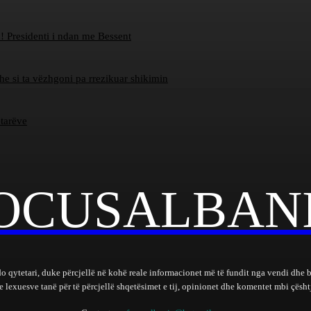
! Presidenti i ndan me Bessent
dhe si ta vëzhgoni pa rrezikuar shikimin
etarëve
OCUSALBAN
do qytetari, duke përcjellë në kohë reale informacionet më të fundit nga vendi dhe 
lexuesve tanë për të përcjellë shqetësimet e tij, opinionet dhe komentet mbi çështj