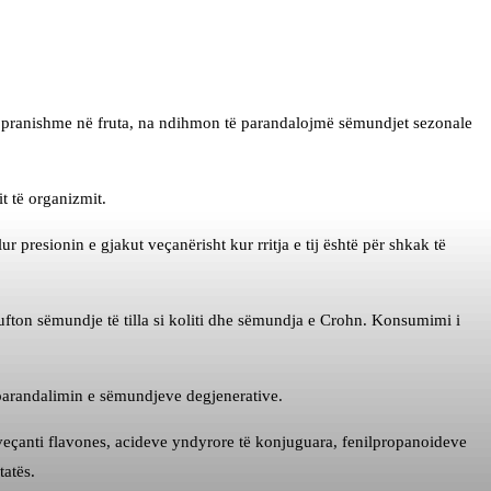
 të pranishme në fruta, na ndihmon të parandalojmë sëmundjet sezonale
t të organizmit.
r presionin e gjakut veçanërisht kur rritja e tij është për shkak të
lufton sëmundje të tilla si koliti dhe sëmundja e Crohn. Konsumimi i
 parandalimin e sëmundjeve degjenerative.
 veçanti flavones, acideve yndyrore të konjuguara, fenilpropanoideve
tatës.