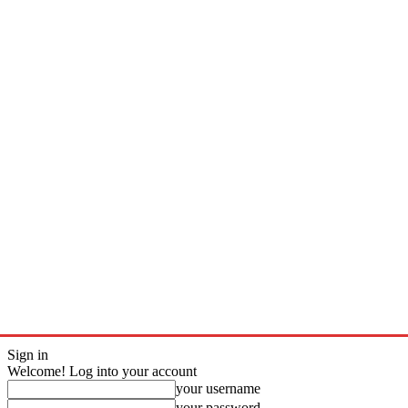
Sign in
Welcome! Log into your account
your username
your password