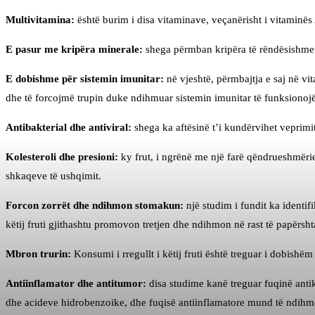
Multivitamina:
është burim i disa vitaminave, veçanërisht i vitaminës
E pasur me kripëra minerale:
shega përmban kripëra të rëndësishme 
E dobishme për sistemin imunitar:
në vjeshtë, përmbajtja e saj në v
dhe të forcojmë trupin duke ndihmuar sistemin imunitar të funksionojë
Antibakterial dhe antiviral:
shega ka aftësinë t’i kundërvihet veprimi
Kolesteroli dhe presioni:
ky frut, i ngrënë me një farë qëndrueshmërie, 
shkaqeve të ushqimit.
Forcon zorrët dhe ndihmon stomakun:
një studim i fundit ka identif
këtij fruti gjithashtu promovon tretjen dhe ndihmon në rast të papërsht
Mbron trurin:
Konsumi i rregullt i këtij fruti është treguar i dobish
Antiinflamator dhe antitumor:
disa studime kanë treguar fuqinë antik
dhe acideve hidrobenzoike, dhe fuqisë antiinflamatore mund të ndihmojë n