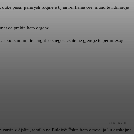
r, duke pasur parasysh fuqinë e tij anti-inflamatore, mund të ndihmojë
ionet që prekin këto organe.
pas konsumimit të lëngut të shegës, është në gjendje të përmirësojë
NEXT ARTICLE
varrin e djalit”, familja në Bulqizë: Është hera e tretë, ja ku dyshojmë