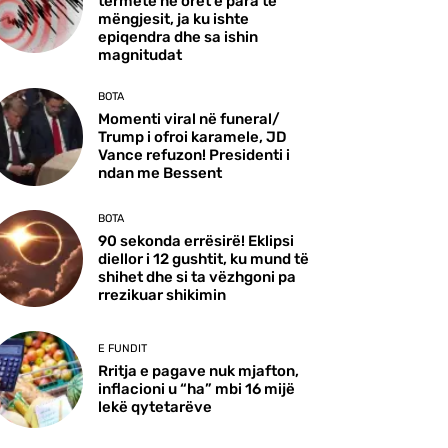
tërmete në orët e para të
mëngjesit, ja ku ishte
epiqendra dhe sa ishin
magnitudat
BOTA
Momenti viral në funeral/
Trump i ofroi karamele, JD
Vance refuzon! Presidenti i
ndan me Bessent
BOTA
90 sekonda errësirë! Eklipsi
diellor i 12 gushtit, ku mund të
shihet dhe si ta vëzhgoni pa
rrezikuar shikimin
E FUNDIT
Rritja e pagave nuk mjafton,
inflacioni u “ha” mbi 16 mijë
lekë qytetarëve