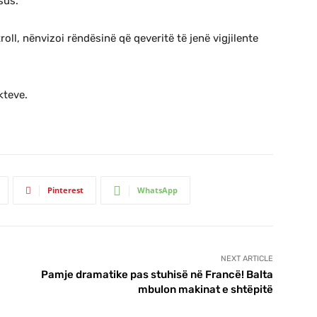
sus.
ll, nënvizoi rëndësinë që qeveritë të jenë vigjilente
kteve.
Pinterest
WhatsApp
NEXT ARTICLE
Pamje dramatike pas stuhisë në Francë! Balta
mbulon makinat e shtëpitë