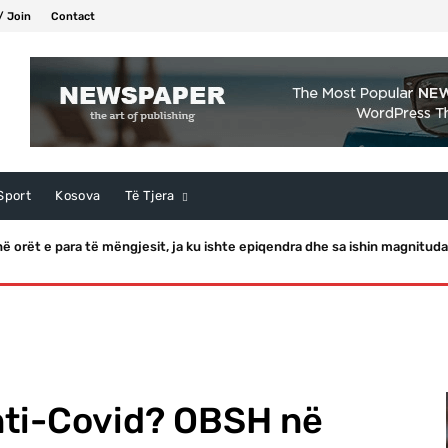
/ Join
Contact
Sport
Kosova
Të Tjera
ë orët e para të mëngjesit, ja ku ishte epiqendra dhe sa ishin magnituda
ti-Covid? OBSH në