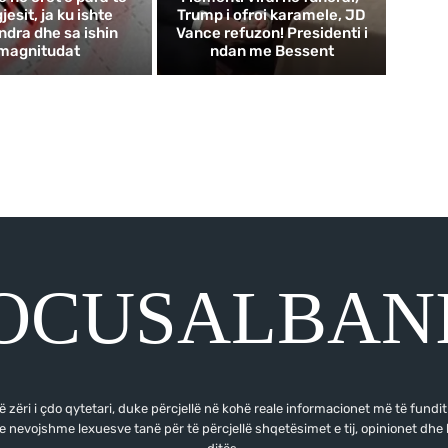
esit, ja ku ishte
Trump i ofroi karamele, JD
ndra dhe sa ishin
Vance refuzon! Presidenti i
magnitudat
ndan me Bessent
OCUSALBAN
 zëri i çdo qytetari, duke përcjellë në kohë reale informacionet më të fundi
e nevojshme lexuesve tanë për të përcjellë shqetësimet e tij, opinionet dhe