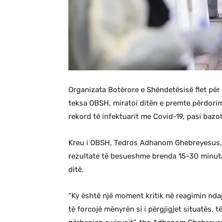
Organizata Botërore e Shëndetësisë flet për 
teksa OBSH, miratoi ditën e premte përdorimin
rekord të infektuarit me Covid-19, pasi bazoh
Kreu i OBSH, Tedros Adhanom Ghebreyesus, dek
rezultate të besueshme brenda 15-30 minuta
ditë.
“Ky është një moment kritik në reagimin nda
të forcojë mënyrën si i përgjigjet situatës,