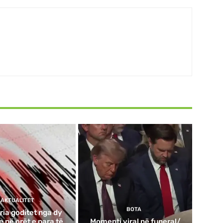
AKTUALITET
BOTA
ria goditet nga dy
 në orët e para të
Momenti viral në funeral/