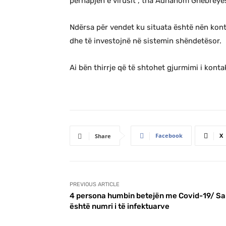
përhapjen e virusit”, tha Adhanom Ghebreye
Ndërsa për vendet ku situata është nën kontro
dhe të investojnë në sistemin shëndetësor.
Ai bën thirrje që të shtohet gjurmimi i konta
Facebook
X
Share
PREVIOUS ARTICLE
4 persona humbin betejën me Covid-19/ Sa
është numri i të infektuarve