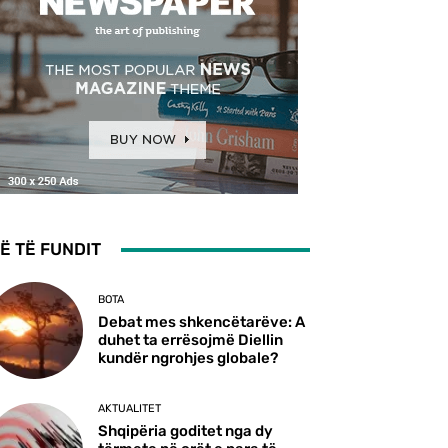
Ë TË FUNDIT
BOTA
Debat mes shkencëtarëve: A
duhet ta errësojmë Diellin
kundër ngrohjes globale?
AKTUALITET
Shqipëria goditet nga dy