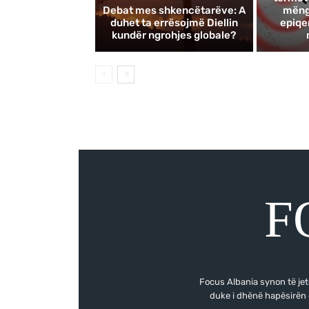
Debat mes shkencëtarëve: A
mëngj
duhet ta errësojmë Diellin
epiqe
kundër ngrohjes globale?
F
Focus Albania synon të jetë
duke i dhënë hapësirën 