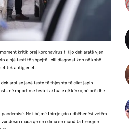
moment kritik prej koronavirusit. Kjo deklaratë vjen
 e një testi të shpejtë i cili diagnostikon në kohë
et tek antigjenet.
laroi se janë teste të thjeshta të cilat japin
sh, në raport me testet aktuale që kërkojnë orë dhe
j pandemisë. Ne i bëjmë thirrje çdo udhëheqësi vetëm
 të vendosin masa që ne i dimë se mund ta frenojnë