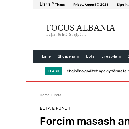
C
34.3
Tirana
Friday, August 7, 2026
Sign in 
FOCUS ALBANIA
Lajmi është Shqipëria
Home
Shqipëria
Bota
Lifestyle
Shqipëria goditet nga dy tërmete n
FLASH
Home
Bota
BOTA
E FUNDIT
Forcim masash an