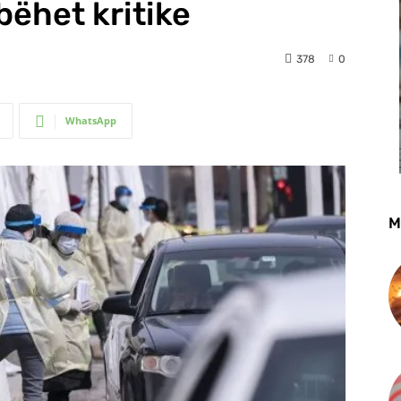
bëhet kritike
378
0
WhatsApp
M