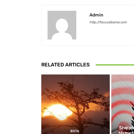
Admin
http://focusalbania.com
RELATED ARTICLES
Shqipë
BOTA
tërmete