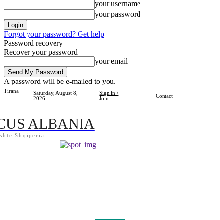
your username
your password
Forgot your password? Get help
Password recovery
Recover your password
your email
A password will be e-mailed to you.
Tirana
Saturday, August 8,
Sign in /
Contact
2026
Join
CUS ALBANIA
shtë Shqipëria
Home
Shqipëria
Bota
Lifestyle
Sport
Kosova
Të Tjera