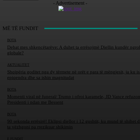
- Advertisement -
MË TË FUNDIT
BOTA
Debat mes shkencëtarëve: A duhet ta errësojmë Diellin kundër ngro
globale?
AKTUALITET
Shqipëria goditet nga dy tërmete në orët e para të mëngjesit, ja ku is
epiqendra dhe sa ishin magnitudat
BOTA
Momenti viral në funeral/ Trump i ofroi karamele, JD Vance refuzon
Presidenti i ndan me Bessent
BOTA
90 sekonda errësirë! Eklipsi diellor i 12 gushtit, ku mund të shihet d
ta vëzhgoni pa rrezikuar shikimin
E FUNDIT