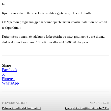
Inc.
Kjo distancë do të thotë se krateri është i gjatë sa një fushë futbolli.
CNN përdori programin gjeohapësinor për të matur imazhet satelitore të vendit
të shpërthimit.
Kujtojmë se numri i të vdekurve fatkeqësisht po rritet gjithmonë e më shumë,
deri tani numri ka shkuar 135 viktima dhe mbi 5,000 të plagosur.
Share
Facebook
X
Pinterest
WhatsApp
PREVIOUS ARTICLE
NEXT ARTICLE
Palmer kundër shkëmbimit të
Çamçakëz i ngjitur në rroba? Tre