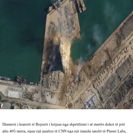
Diametri i kraterit të Bejrutit i krijuar nga shpërthimi i së martës duket të jetë
afro 405 metra, sipas një analize të CNN nga një imazhi satelit të Planet Labs,