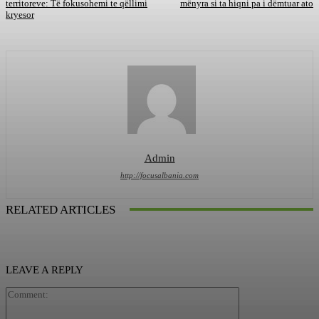
territoreve: Të fokusohemi te qëllimi
mënyra si ta hiqni pa i dëmtuar ato
kryesor
Admin
http://focusalbania.com
RELATED ARTICLES
LEAVE A REPLY
Comment: