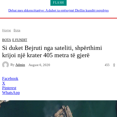
FLASH
Debat mes shkencëtarëve: A duhet ta errësojmë Diellin kundër ngrohjes
globale?
Home
Bota
BOTA
E FUNDIT
Si duket Bejruti nga sateliti, shpërthimi
krijoi një krater 405 metra të gjerë
By
Admin
0
August 6, 2020
455
Facebook
X
Pinterest
WhatsApp