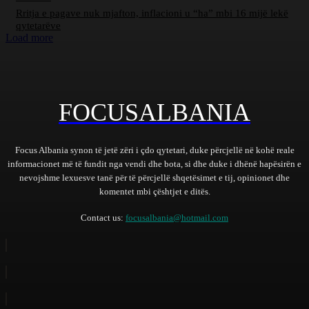
Rritja e pagave nuk mjafton, inflacioni u “ha” mbi 16 mijë lekë
qytetarëve
Load more
FOCUSALBANIA
Focus Albania synon të jetë zëri i çdo qytetari, duke përcjellë në kohë reale
informacionet më të fundit nga vendi dhe bota, si dhe duke i dhënë hapësirën e
nevojshme lexuesve tanë për të përcjellë shqetësimet e tij, opinionet dhe
komentet mbi çështjet e ditës.
Contact us:
focusalbania@hotmail.com