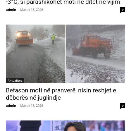
-3°C, si parashikohet moti në ditët në vijim
admin
-
March 18, 2026
0
Aktualitet
Befason moti në pranverë, nisin reshjet e
dëborës në juglindje
admin
-
March 18, 2026
0