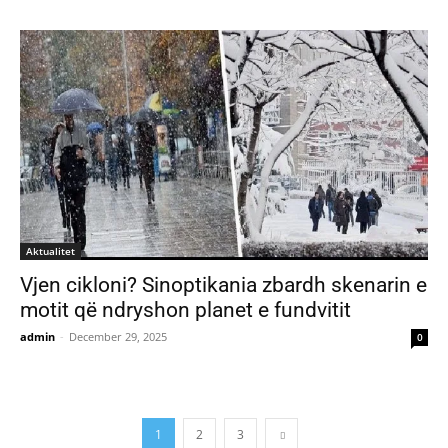
Aktualitet
Vjen cikloni? Sinoptikania zbardh skenarin e
motit që ndryshon planet e fundvitit
admin
-
December 29, 2025
0
1
2
3