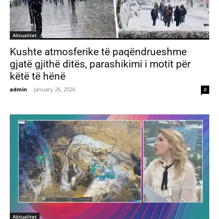
Aktualitet
Kushte atmosferike të paqëndrueshme
gjatë gjithë ditës, parashikimi i motit për
këtë të hënë
admin
-
January 26, 2026
0
Aktualitet