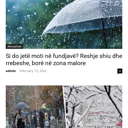
Aktualitet
Si do jetë moti në fundjavë? Reshje shiu dhe
rrebeshe, borë në zona malore
admin
-
February 13, 2026
0