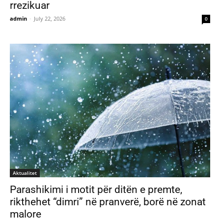
rrezikuar
admin
-
July 22, 2026
0
Aktualitet
Parashikimi i motit për ditën e premte,
rikthehet “dimri” në pranverë, borë në zonat
malore