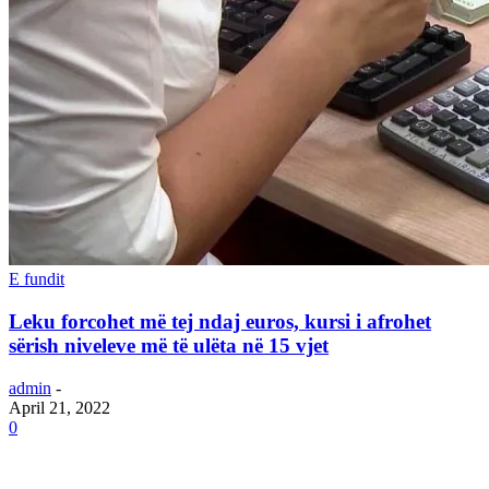
E fundit
Leku forcohet më tej ndaj euros, kursi i afrohet
sërish niveleve më të ulëta në 15 vjet
admin
-
April 21, 2022
0