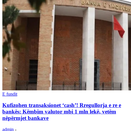
E fundit
Kufizohen transaksionet ‘cash’! Rregullorja e re e
bankës: Këmbim valutor mbi 1 mln lekë, vetëm
nëpërmjet bankave
admin
-