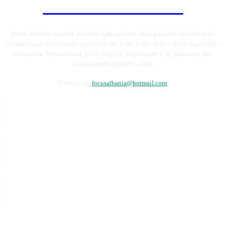
FOCUSALBANIA
Focus Albania synon të jetë zëri i çdo qytetari, duke përcjellë në kohë reale
informacionet më të fundit nga vendi dhe bota, si dhe duke i dhënë hapësirën e
nevojshme lexuesve tanë për të përcjellë shqetësimet e tij, opinionet dhe
komentet mbi çështjet e ditës.
Contact us:
focusalbania@hotmail.com