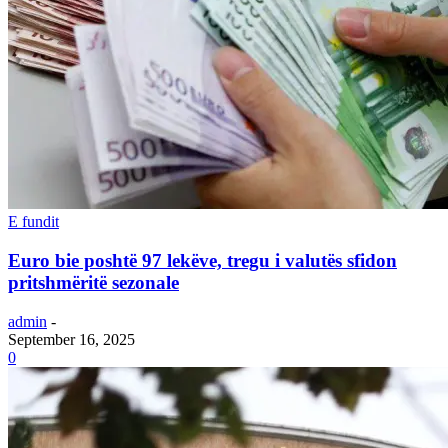
E fundit
Euro bie poshtë 97 lekëve, tregu i valutës sfidon
pritshmëritë sezonale
admin
-
September 16, 2025
0