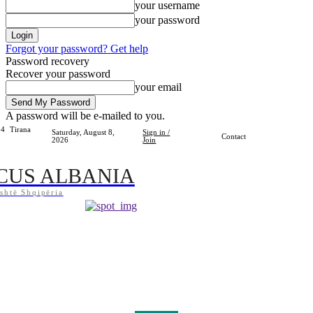
your username
your password
Forgot your password? Get help
Password recovery
Recover your password
your email
A password will be e-mailed to you.
.4
Tirana
Saturday, August 8,
Sign in /
Contact
2026
Join
CUS ALBANIA
shtë Shqipëria
Home
Shqipëria
Bota
Lifestyle
Sport
Kosova
Të Tjera