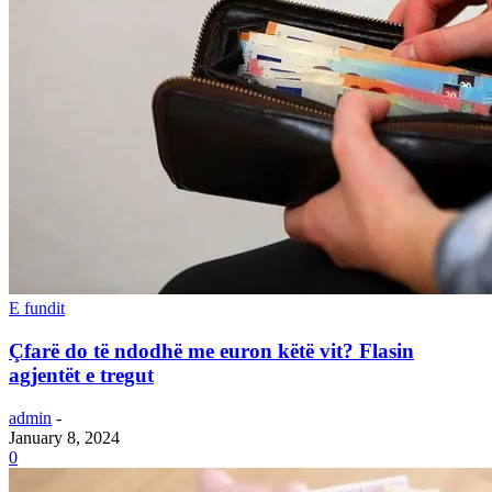
E fundit
Çfarë do të ndodhë me euron këtë vit? Flasin
agjentët e tregut
admin
-
January 8, 2024
0