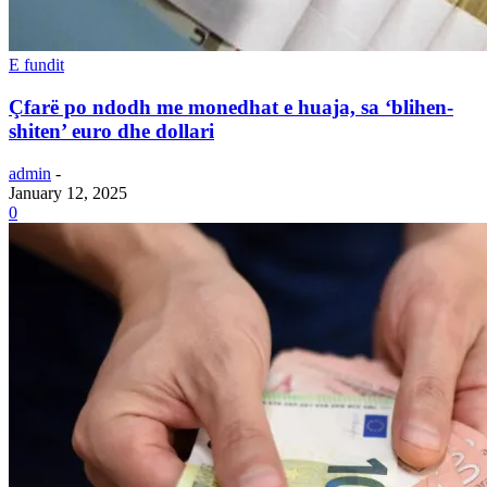
E fundit
Çfarë po ndodh me monedhat e huaja, sa ‘blihen-
shiten’ euro dhe dollari
admin
-
January 12, 2025
0