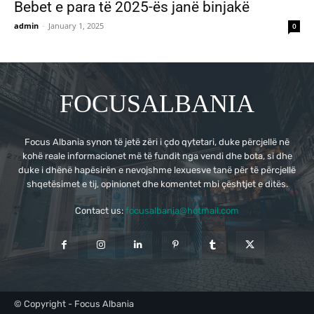
Bebet e para të 2025-ës janë binjakë
admin
-
January 1, 2025
0
FOCUSALBANIA
Focus Albania synon të jetë zëri i çdo qytetari, duke përcjellë në
kohë reale informacionet më të fundit nga vendi dhe bota, si dhe
duke i dhënë hapësirën e nevojshme lexuesve tanë për të përcjellë
shqetësimet e tij, opinionet dhe komentet mbi çështjet e ditës.
Contact us:
focusalbania@hotmail.com
© Copyright - Focus Albania